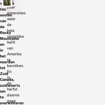
een
vlinders
paar
ten
generaties
oosten
weer
van
de
de
hele
Rocky
oostelijke
Mountains
helft
en
van
in
Amerika
het
te
noorden
bevolken.
tot
En
Zuid
in
Canada,
de
zuidwaarts
herfst
om
daarna
te
gaan
overwinteren