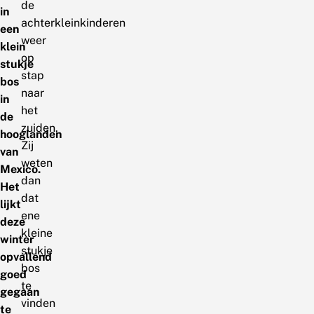
de
in
achterkleinkinderen
een
weer
klein
op
stukje
stap
bos
naar
in
het
de
zuiden.
hooglanden
Zij
van
weten
Mexico.
dan
Het
dat
lijkt
ene
deze
kleine
winter
stukje
opvallend
bos
goed
te
gegaan
vinden
te