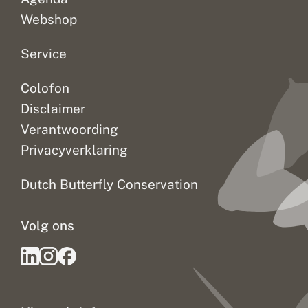
i
e
Webshop
g
e
n
Service
Colofon
Disclaimer
Verantwoording
Privacyverklaring
Dutch Butterfly Conservation
Volg ons