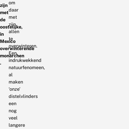
om
zijn
daar
met
met
de
zijn
oostelijke,
allen
in
te
Mexico
overwinteren.
overwinterende
Een
monarchen
indrukwekkend
.
natuurfenomeen,
al
maken
‘onze’
distelvlinders
een
nog
veel
langere