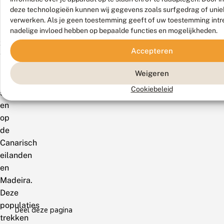
in
deze technologieën kunnen wij gegevens zoals surfgedrag of uniek
het
verwerken. Als je geen toestemming geeft of uw toestemming intre
uiterste
nadelige invloed hebben op bepaalde functies en mogelijkheden.
zuiden
Accepteren
van
het
Weigeren
Iberisch
Cookiebeleid
schiereiland
en
op
de
Canarisch
eilanden
en
Madeira.
Deze
populaties
Deel deze pagina
trekken