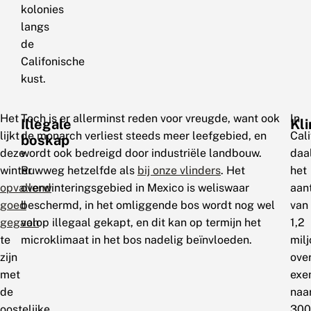
kolonies
langs
de
Califonische
kust.
Het
Toch is er allerminst reden voor vreugde, want ook
In
Illegale
Kl
lijkt
de monarch verliest steeds meer leefgebied, en
Cali
boskap
deze
wordt ook bedreigd door industriële landbouw.
daa
winter
Ruwweg hetzelfde als
bij onze vlinders
. Het
het
opvallend
overwinteringsgebied in Mexico is weliswaar
aan
goed
beschermd, in het omliggende bos wordt nog wel
van
gegaan
volop illegaal gekapt, en dit kan op termijn het
1,2
te
microklimaat in het bos nadelig beïnvloeden.
mil
zijn
ove
met
exe
de
naa
oostelijke,
300