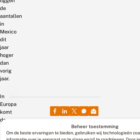
liggen
de
aantallen
in
Mexico
dit
jaar
hoger
dan
vorig
jaar.
In
Europa
komt
de
Beheer toestemming
monarch
Om de beste ervaringen te bieden, gebruiken wij technologieën zo
voor
informatie over je apparaat op te slaan en/of te raadplegen. Door 