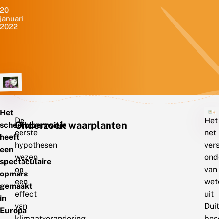
20
januari
2022
Het
De
Het
Onderzoek waarplanten
scheefbloemwitje
eerste
net
heeft
hypothesen
ver
een
wezen
ond
spectaculaire
op
van
opmars
een
wet
gemaakt
effect
uit
in
van
Duit
Europa
klimaatverandering,
besc