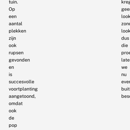
tuin.
kre
Op
gee
een
loo
aantal
zon
plekken
look
zijn
dus
ook
die
rupsen
pro
gevonden
lat
en
we
is
nu
succesvolle
eve
voortplanting
bui
aangetoond,
bes
omdat
ook
de
pop