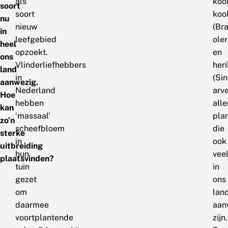
als
koo
soort
soort
koo
nu
nieuw
(Br
in
leefgebied
ole
heel
opzoekt.
en
ons
Vlinderliefhebbers
heri
land
in
(Si
aanwezig.
Nederland
arve
Hoe
hebben
all
kan
‘massaal’
pla
zo’n
scheefbloem
die
sterke
in
ook
uitbreiding
hun
vee
plaatsvinden?
tuin
in
gezet
ons
om
lan
daarmee
aan
voortplantende
zijn.