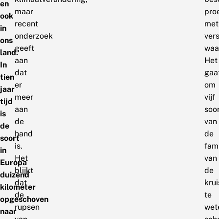
en
maar
pro
ook
recent
met
in
onderzoek
ver
ons
geeft
waa
land.
aan
Het
In
dat
gaa
tien
er
om
jaar
meer
vijf
tijd
aan
soo
is
de
van
de
hand
de
soort
is.
fami
in
Het
van
Europa
blijkt
de
duizend
dat
kru
kilometer
de
te
opgeschoven
rupsen
wet
naar