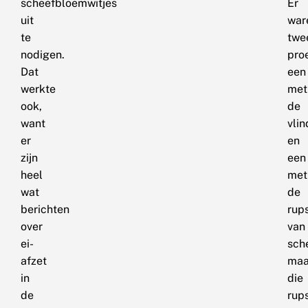
scheefbloemwitjes
Er
uit
war
te
twe
nodigen.
pro
Dat
een
werkte
met
ook,
de
want
vlin
er
en
zijn
een
heel
met
wat
de
berichten
rup
over
van
ei-
sch
afzet
maa
in
die
de
rup