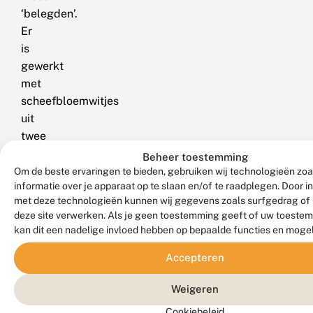
‘belegden’.
Er
is
gewerkt
met
scheefbloemwitjes
uit
twee
landen:
Beheer toestemming
Frankrijk,
Om de beste ervaringen te bieden, gebruiken wij technologieën zo
informatie over je apparaat op te slaan en/of te raadplegen. Door 
een
met deze technologieën kunnen wij gegevens zoals surfgedrag of 
plek
deze site verwerken. Als je geen toestemming geeft of uw toestem
waar
kan dit een nadelige invloed hebben op bepaalde functies en moge
deze
Accepteren
vlinders
al
Weigeren
van
oudsher
Cookiebeleid