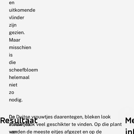
en
uitkomende
vlinder
zijn
gezien.
Maar
misschien
is
die
scheefbloem
helemaal
niet
zo
nodig.
De
De Duitse vrouwtjes daarentegen, bleken look
Resultaat
M
vrouwtjes
zonder look veel geschikter te vinden. Op die plant
in
van
werden de meeste eitjes afgezet en op de