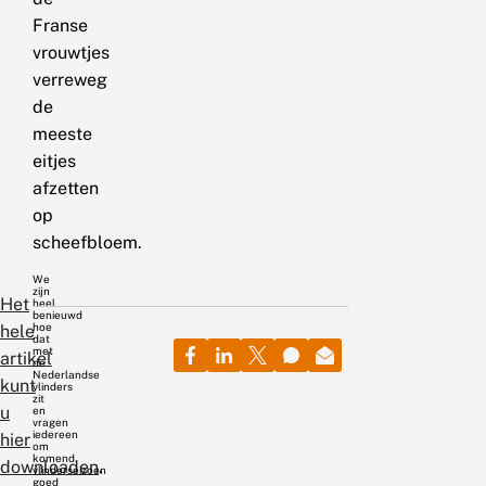
Franse
vrouwtjes
verreweg
de
meeste
eitjes
afzetten
op
scheefbloem.
We
zijn
Het
heel
benieuwd
hoe
hele
dat
met
artikel
de
Nederlandse
kunt
vlinders
zit
u
en
vragen
iedereen
hier
om
komend
downloaden
.
vlinderseizoen
goed