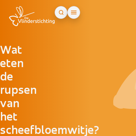
Doorgaan naar inhoud
Wat
eten
de
rupsen
van
het
scheefbloemwitje?