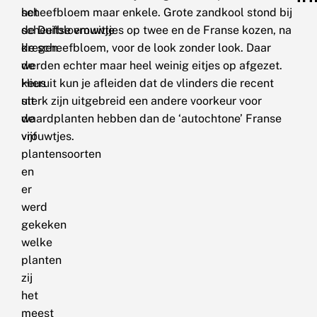
het
scheefbloem maar enkele. Grote zandkool stond bij
scheefbloemwitje
de Duitse vrouwtjes op twee en de Franse kozen, na
kregen
de scheefbloem, voor de look zonder look. Daar
de
werden echter maar heel weinig eitjes op afgezet.
keus
Hieruit kun je afleiden dat de vlinders die recent
uit
sterk zijn uitgebreid een andere voorkeur voor
de
waardplanten hebben dan de ‘autochtone’ Franse
vijf
vrouwtjes.
plantensoorten
en
er
werd
gekeken
welke
planten
zij
het
meest