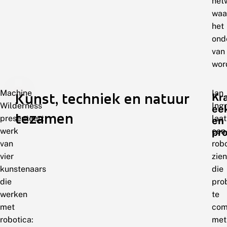
net
waa
het
ond
van
wor
Machine
Ian
Kunst, techniek en natuur
Kra
Wilderness
Ing
ee
tezamen
presenteert
laat
en
werk
een
pr
van
rob
vier
zien
kunstenaars
die
die
pro
werken
te
met
com
robotica:
met