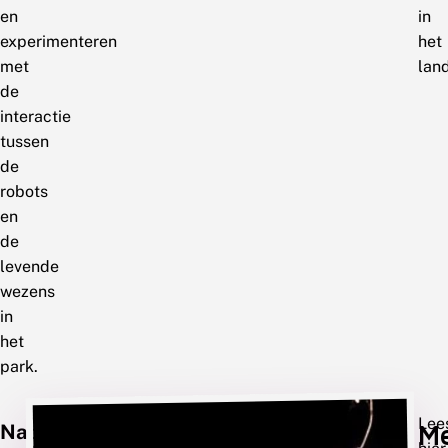
en
in
experimenteren
het
met
lan
de
interactie
tussen
de
robots
en
de
levende
wezens
in
het
park.
Maria
Lee
M
Natuurliefhebbende