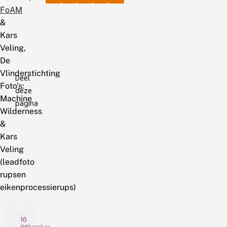
FoAM
&
Kars
Veling,
De
Vlinderstichting
Deel
Foto’s:
deze
Machine
pagina
Wilderness
&
Kars
Veling
(leadfoto
rupsen
eikenprocessierups)
10
16
16
juli
juni
december