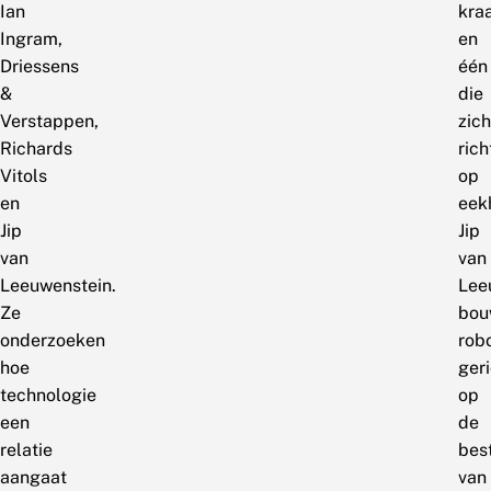
Ian
kra
Ingram,
en
Driessens
één
&
die
Verstappen,
zich
Richards
rich
Vitols
op
en
eek
Jip
Jip
van
van
Leeuwenstein.
Lee
Ze
bou
onderzoeken
rob
hoe
ger
technologie
op
een
de
relatie
best
aangaat
van