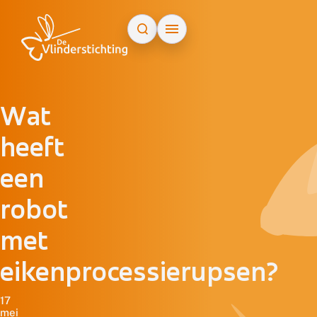
Doorgaan naar inhoud
Wat
heeft
een
robot
met
eikenprocessierupsen?
17
mei