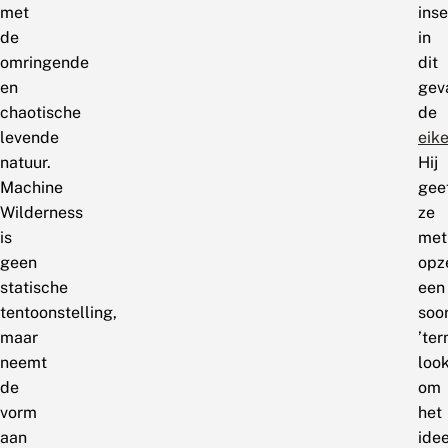
met
inse
de
in
omringende
dit
en
gev
chaotische
de
levende
eik
natuur.
Hij
Machine
gee
Wilderness
ze
is
met
geen
opz
statische
een
tentoonstelling,
soo
maar
’ter
neemt
loo
de
om
vorm
het
aan
ide