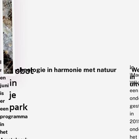
In
In
Robot
Technologie in harmonie met natuur
‘W
mei
‘Ma
in
en
in
Wild
uit
juni
een
je
is
ond
er
park
ges
een
in
programma
201
in
ond
het
het