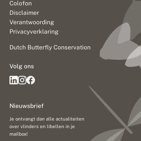
Colofon
n
c
Disclaimer
t
i
Verantwoording
o
Privacyverklaring
n
e
l
Dutch Butterfly Conservation
e
b
o
Volg ons
s
s
e
n
Nieuwsbrief
Je ontvangt dan alle actualiteiten
over vlinders en libellen in je
mailbox!