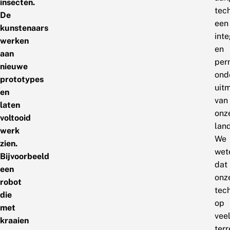
insecten.
tec
De
een
kunstenaars
inte
werken
en
aan
per
nieuwe
ond
prototypes
uit
en
van
laten
onz
voltooid
lan
werk
We
zien.
wet
Bijvoorbeeld
dat
een
onz
robot
tec
die
op
met
vee
kraaien
terr