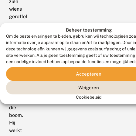
zien
wiens
geroffel
op
Beheer toestemming
een
Om de beste ervaringen te bieden, gebruiken wij technologieën zo
boom
informatie over je apparaat op te slaan en/of te raadplegen. Door 
invasieve
deze technologieën kunnen wij gegevens zoals surfgedrag of uniek
insecten
site verwerken. Als je geen toestemming geeft of uw toestemming i
demotiveert
een nadelige invloed hebben op bepaalde functies en mogelijkhed
om
Accepteren
eieren
te
Weigeren
leggen
Cookiebeleid
in
die
boom.
Hij
werkt