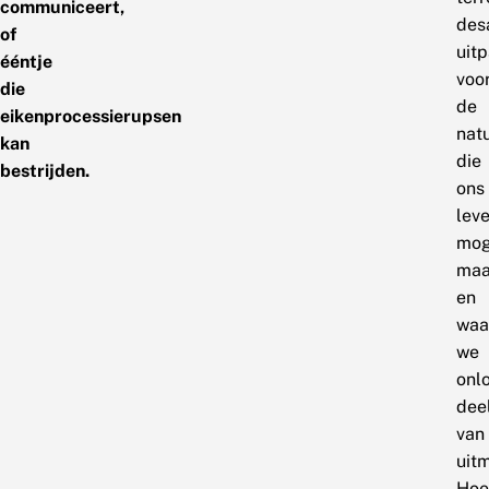
communiceert,
des
of
uit
ééntje
voo
die
de
eikenprocessierupsen
nat
kan
die
bestrijden.
ons
lev
mog
maa
en
waa
we
onl
dee
van
uit
Hoe