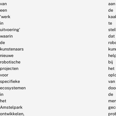
van
aan
een
de
‘werk
kaa
in
te
uitvoering’
stel
waarin
dat
de
rob
kunstenaars
kun
nieuwe
hel
robotische
bij
projecten
het
voor
opl
specifieke
van
ecosystemen
doo
in
de
het
men
Amstelpark
gec
ontwikkelen,
pro