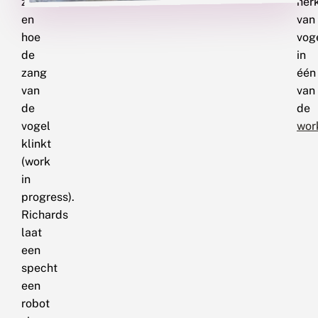
ziet
her
en
van
hoe
vog
de
in
zang
één
van
van
de
de
vogel
wor
klinkt
(work
in
progress).
Richards
laat
een
specht
een
robot