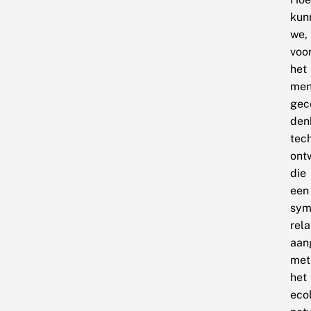
kun
we,
voor
het
men
gec
den
tec
ont
die
een
sym
rela
aan
met
het
eco