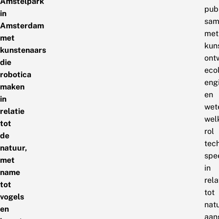
Amstelpark
pub
in
sam
Amsterdam
met
met
kun
kunstenaars
ont
die
eco
robotica
eng
maken
en
in
wet
relatie
wel
tot
rol
de
tec
natuur,
spe
met
in
name
rela
tot
tot
vogels
natu
en
aan