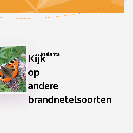
Atalanta
Kijk
op
andere
brandnetelsoorten