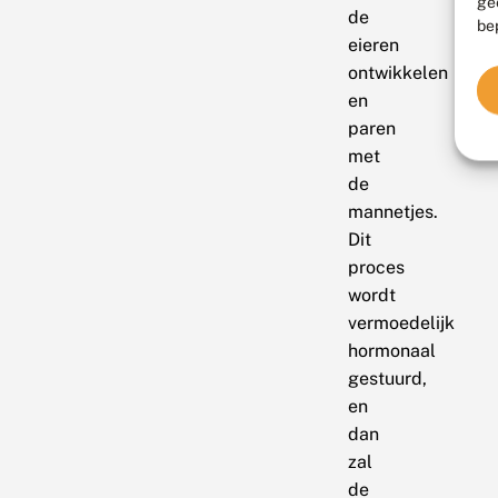
ge
de
be
eieren
ontwikkelen
en
paren
met
de
mannetjes.
Dit
proces
wordt
vermoedelijk
hormonaal
gestuurd,
en
dan
zal
de