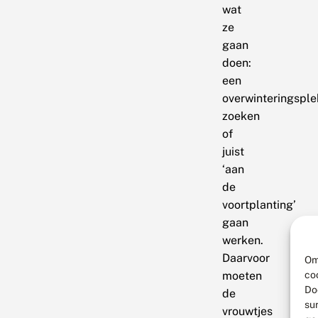
wat
ze
gaan
doen:
een
overwinteringsple
zoeken
of
juist
‘aan
de
voortplanting’
gaan
werken.
Daarvoor
Om
co
moeten
Do
de
su
vrouwtjes