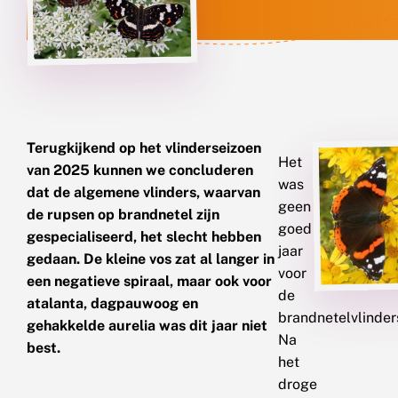
Terugkijkend op het vlinderseizoen
Het
van 2025 kunnen we concluderen
was
dat de algemene vlinders, waarvan
geen
de rupsen op brandnetel zijn
goed
gespecialiseerd, het slecht hebben
jaar
gedaan. De kleine vos zat al langer in
voor
een negatieve spiraal, maar ook voor
de
atalanta, dagpauwoog en
brandnetelvlinder
gehakkelde aurelia was dit jaar niet
Na
best.
het
droge