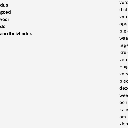
ver
dus
dic
goed
van
voor
ope
de
ple
aardbeivlinder.
waa
lag
kru
ver
Eni
vers
bie
dez
wee
een
kan
om
zich