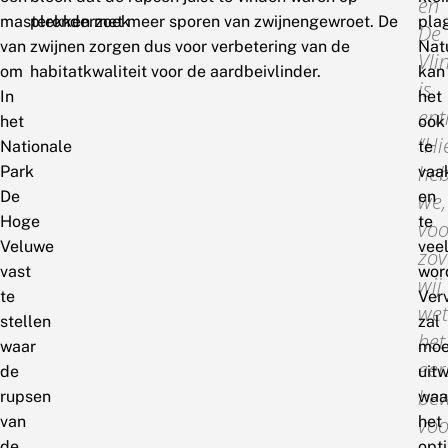
en
masteronderzoek
plekken met meer sporen van zwijnengewroet. De
pla
De
van
zwijnen zorgen dus voor verbetering van de
Natu
Vli
om
habitatkwaliteit voor de aardbeivlinder.
kan
is
In
het
ent
het
ook
“Hi
Nationale
te
he
Park
vaa
De
en
we,
Hoge
te
voo
Veluwe
vee
zov
vast
wor
wij
te
Ver
wet
stellen
zal
het
waar
moe
eer
de
uitw
bew
rupsen
waa
van
voo
het
de
opt