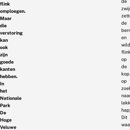
de
flink
zwi
omploegen.
zet
Maar
de
die
ber
verstoring
en
kan
wil
ook
flin
zijn
op
goede
de
kanten
kop
hebben.
op
In
zoe
het
naa
Nationale
lek
Park
hap
De
Dit
Hoge
waa
Veluwe