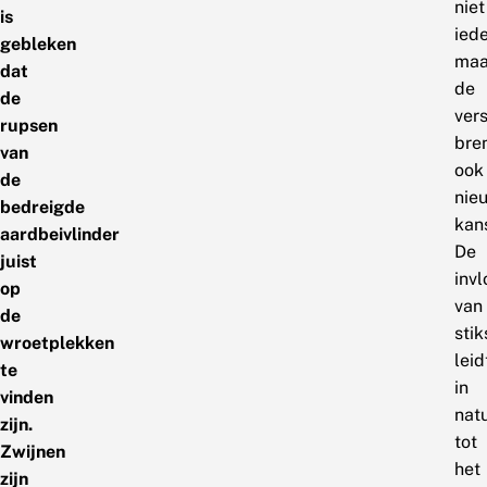
niet
is
ied
gebleken
maa
dat
de
de
vers
rupsen
bre
van
ook
de
nie
bedreigde
kan
aardbeivlinder
De
juist
inv
op
van
de
stik
wroetplekken
leid
te
in
vinden
nat
zijn.
tot
Zwijnen
het
zijn