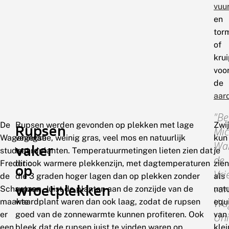
vuu
en
tor
of
kru
voo
de
aar
Be
De
Rupsen werden gevonden op plekken met lage
Zwi
Rupsen
Mic
Wageningse
vegetatie, weinig gras, veel mos en natuurlijk
kun
Wal
vaker
student
waardplanten. Temperatuurmetingen lieten zien dat
je
de
Frederic
dit ook warmere plekkenzijn, met dagtemperaturen
zien
op
Vri
de
die 3 graden hoger lagen dan op plekken zonder
als
wroetplekken
va
Schaetzen
rupsen. Juist de planten aan de zonzijde van de
natu
Wa
maakte
waardplant waren dan ook laag, zodat de rupsen
equ
er
goed van de zonnewarmte kunnen profiteren. Ook
van
Uni
een
bleek dat de rupsen juist te vinden waren op
klei