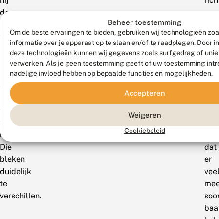
hij
rich
de
op
Beheer toestemming
kenmerken
het
Om de beste ervaringen te bieden, gebruiken wij technologieën zo
van
hers
informatie over je apparaat op te slaan en/of te raadplegen. Door 
microhabitats
van
deze technologieën kunnen wij gegevens zoals surfgedrag of uniek
met
bed
verwerken. Als je geen toestemming geeft of uw toestemming intre
rupsen
vlin
nadelige invloed hebben op bepaalde functies en mogelijkheden.
en
via
Accepteren
naburige
natu
waardplanten
pro
Weigeren
zonder
Ik
Cookiebeleid
rupsen.
den
Die
dat
bleken
er
duidelijk
vee
te
mee
verschillen.
soo
baa