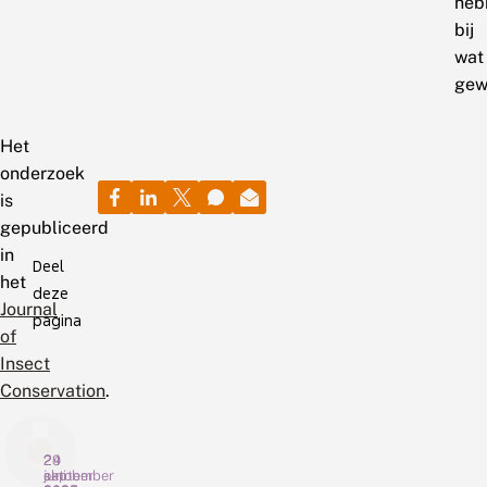
heb
bij
wat
gew
Het
onderzoek
is
gepubliceerd
in
Deel
het
deze
Journal
pagina
of
Insect
Conservation
.
29
2
24
juni
oktober
september