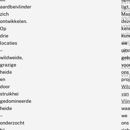
ee
aardbeivlinder
ligt.
pos
zich
Maa
inv
ontwikkelen.
dez
va
Op
ken
wil
drie
kun
zwi
locaties
we
op
–
uit
ee
wildweide,
geb
grazige
voo
bed
heide
ons
vli
en
pro
door
Wil
struikhei
van
gedomineerde
Vli
heide
waa
–
we
onderzocht
ons