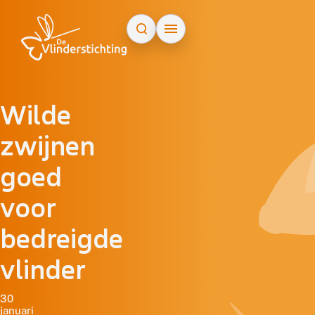
Doorgaan naar inhoud
Wilde
zwijnen
goed
voor
bedreigde
vlinder
30
januari