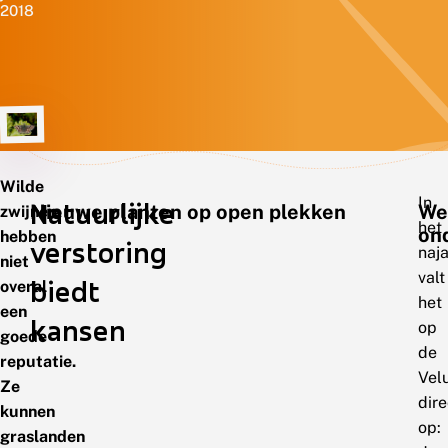
2018
Wilde
In
Natuurlijke
Nieuwe planten op open plekken
We
zwijnen
het
on
hebben
verstoring
naj
niet
valt
biedt
overal
het
een
kansen
op
goede
de
reputatie.
Vel
Ze
dire
kunnen
op:
graslanden