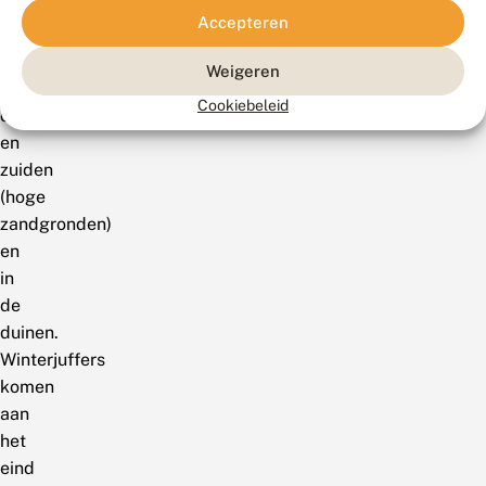
vooral
Accepteren
voor
in
Weigeren
het
Cookiebeleid
oosten
en
zuiden
(hoge
zandgronden)
en
in
de
duinen.
Winterjuffers
komen
aan
het
eind