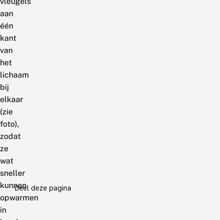
vleugels
aan
één
kant
van
het
lichaam
bij
elkaar
(zie
foto),
zodat
ze
wat
sneller
kunnen
Deel deze pagina
opwarmen
in