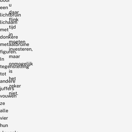
door
u
een
daar
lichtbruin
flink
lichaam
tijd
met
in
donkere
moeten
metaalbruine
investeren,
figuren.
maar
In
onmogelijk
tegenstelling
is
tot
het
andere
zeker
juffers
niet.
vouwen
ze
alle
vier
hun