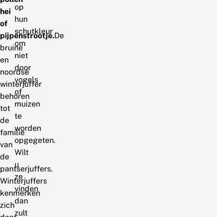
op
hei
hun
of
schutkleur
pijpenstrootje.
De
om
bruine
niet
en
door
noordse
vogels
winterjuffer
of
behoren
muizen
tot
te
de
worden
familie
opgegeten.
van
Wilt
de
u
pantserjuffers.
ze
Winterjuffers
vinden
kenmerken
dan
zich
zult