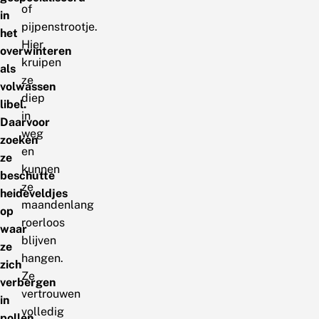
of
in
pijpenstrootje.
het
Hier
overwinteren
kruipen
als
ze
volwassen
diep
libel.
in
Daarvoor
weg
zoeken
en
ze
kunnen
beschutte
ze
heideveldjes
maandenlang
op
roerloos
waar
blijven
ze
hangen.
zich
Ze
verbergen
vertrouwen
in
volledig
pollen