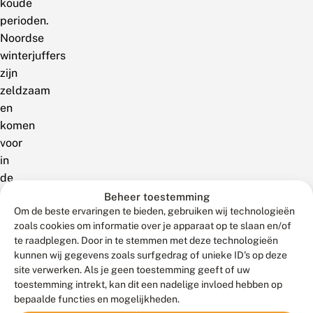
koude
perioden.
Noordse
winterjuffers
zijn
zeldzaam
en
komen
voor
in
de
noordelijke
Beheer toestemming
Om de beste ervaringen te bieden, gebruiken wij technologieën
helft
zoals cookies om informatie over je apparaat op te slaan en/of
van
te raadplegen. Door in te stemmen met deze technologieën
Nederland.
kunnen wij gegevens zoals surfgedrag of unieke ID's op deze
Bruine
site verwerken. Als je geen toestemming geeft of uw
winterjuffers
toestemming intrekt, kan dit een nadelige invloed hebben op
komen
bepaalde functies en mogelijkheden.