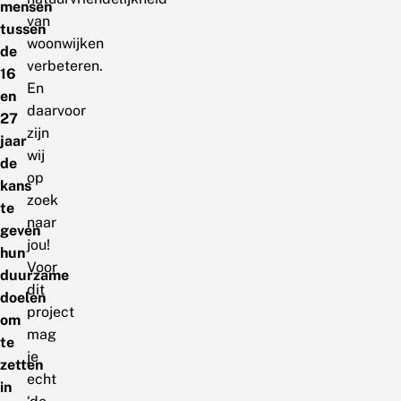
mensen
van
tussen
woonwijken
de
verbeteren.
16
En
en
daarvoor
27
zijn
jaar
wij
de
op
kans
zoek
te
naar
geven
jou!
hun
Voor
duurzame
dit
doelen
project
om
mag
te
je
zetten
echt
in