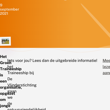
9
september
2021
Het
In
Iets voor jou? Lees dan de uitgebreide informatie!
Mee
Groen
het
lez
Traineeship
Traineeship bij
aan
is
De
een
Vlinderstichting
organisatie,
gaan
opgezet
we
om
de
jonge
natuurvriendelijkheid