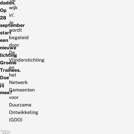
‘de
daden.
wijk
Op
in’.
28
Je
september
wordt
start
begeleid
een
door
nieuwe
De
lichting
Vlinderstichting
Groene
en
Trainees.
het
Doe
Netwerk
jij
Gemeenten
mee?
voor
Duurzame
Ontwikkeling
(GDO)
We