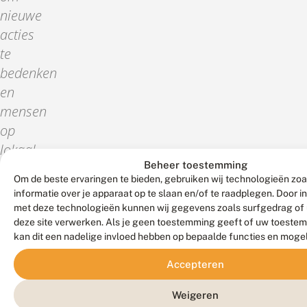
nieuwe
acties
te
bedenken
en
mensen
op
lokaal
Beheer toestemming
niveau
Om de beste ervaringen te bieden, gebruiken wij technologieën zo
te
informatie over je apparaat op te slaan en/of te raadplegen. Door 
verbinden
met deze technologieën kunnen wij gegevens zoals surfgedrag of 
deze site verwerken. Als je geen toestemming geeft of uw toestem
met
kan dit een nadelige invloed hebben op bepaalde functies en moge
natuur
en
Accepteren
met
Weigeren
elkaar.