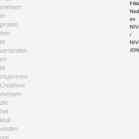
FA
mensen
Ned
te
en
praten,
NI
hen
/
te
NI
verbinden
JON
en
te
inspireren.
Creatieve
mensen
die
het
leuk
vinden
om