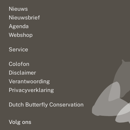
h
n
e
B
Nieuws
r
u
Nieuwsbrief
m
x
e
u
Agenda
n
s
m
Webshop
o
t
h
Service
o
f
Colofon
Disclaimer
Verantwoording
Privacyverklaring
Dutch Butterfly Conservation
Volg ons