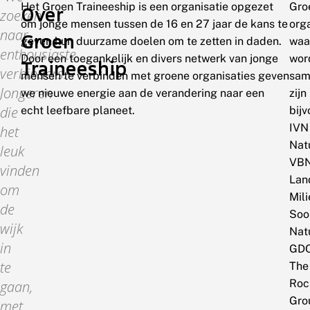
Het Groen Traineeship is een organisatie opgezet
Gro
Over
zoeken
om jonge mensen tussen de 16 en 27 jaar de kans te
org
naar
Groen
geven hun duurzame doelen om te zetten in daden.
waa
enthousiaste
Door een toegankelijk en divers netwerk van jonge
wor
Traineeship
verbinders.
mensen te verbinden met groene organisaties geven
sam
Jongeren
we nieuwe energie aan de verandering naar een
zijn
die
echt leefbare planeet.
bij
IVN
het
Nat
leuk
VBN
vinden
Lan
om
Mil
de
Soo
wijk
Nat
in
GDO
te
The
Roc
gaan,
Gro
met