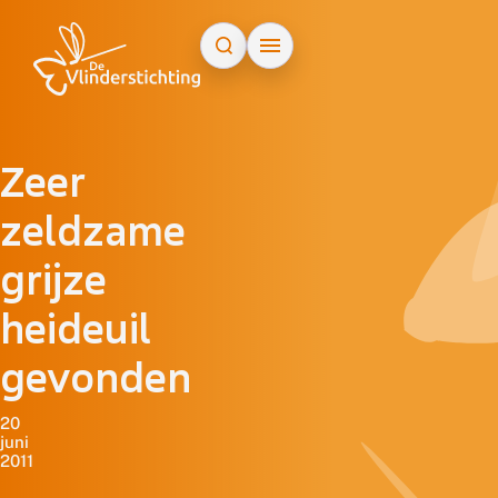
Doorgaan naar inhoud
Zeer
zeldzame
grijze
heideuil
gevonden
20
juni
2011