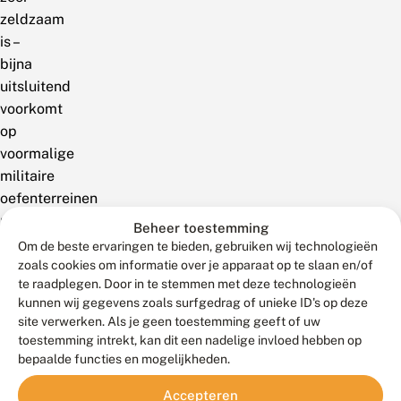
zeldzaam
is –
bijna
uitsluitend
voorkomt
op
voormalige
militaire
oefenterreinen
met
Beheer toestemming
hetzelfde
Om de beste ervaringen te bieden, gebruiken wij technologieën
biotoop.
zoals cookies om informatie over je apparaat op te slaan en/of
te raadplegen. Door in te stemmen met deze technologieën
Op
kunnen wij gegevens zoals surfgedrag of unieke ID's op deze
basis
site verwerken. Als je geen toestemming geeft of uw
van
toestemming intrekt, kan dit een nadelige invloed hebben op
deze
bepaalde functies en mogelijkheden.
waarneming
Accepteren
kan