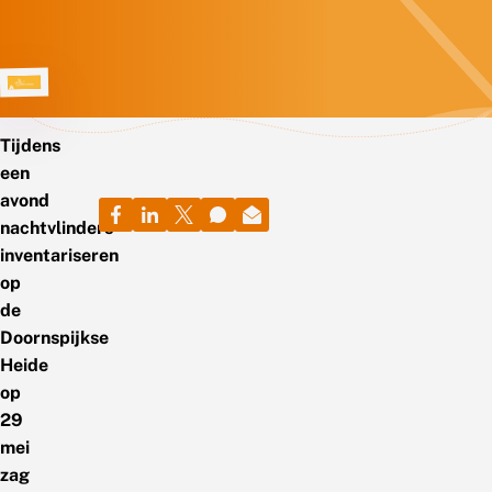
Tijdens
een
avond
nachtvlinders
inventariseren
op
de
Doornspijkse
Heide
op
29
mei
zag