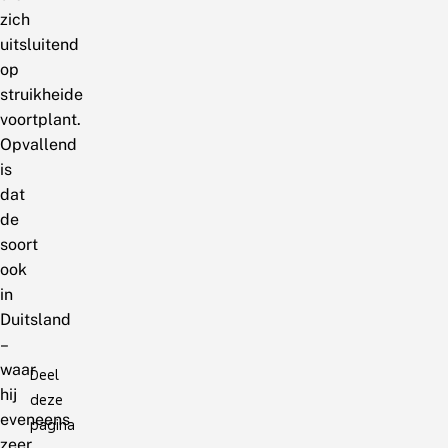
zich
uitsluitend
op
struikheide
voortplant.
Opvallend
is
dat
de
soort
ook
in
Duitsland
–
waar
Deel
hij
deze
eveneens
pagina
zeer