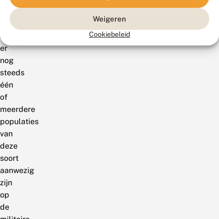
worden
Weigeren
aangenomen
Cookiebeleid
dat
er
nog
steeds
één
of
meerdere
populaties
van
deze
soort
aanwezig
zijn
op
de