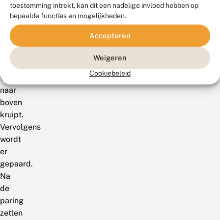
de
toestemming intrekt, kan dit een nadelige invloed hebben op
struik
bepaalde functies en mogelijkheden.
en
Accepteren
wachten
tot
Weigeren
een
Cookiebeleid
vrouwtje
naar
boven
kruipt.
Vervolgens
wordt
er
gepaard.
Na
de
paring
zetten