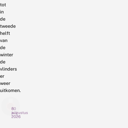
tot
in
de
tweede
helft
van
de
winter
de
vlinders
er
weer
uitkomen.
6
3
30
augustus
augustus
juli
2026
2026
2026
G
N
C