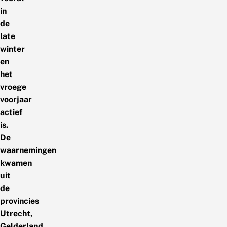
in
de
late
winter
en
het
vroege
voorjaar
actief
is.
De
waarnemingen
kwamen
uit
de
provincies
Utrecht,
Gelderland