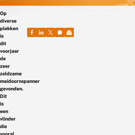
Op
diverse
plekken
is
dit
voorjaar
de
zeer
zeldzame
meidoornspanner
gevonden.
Dit
is
een
vlinder
die
vooral