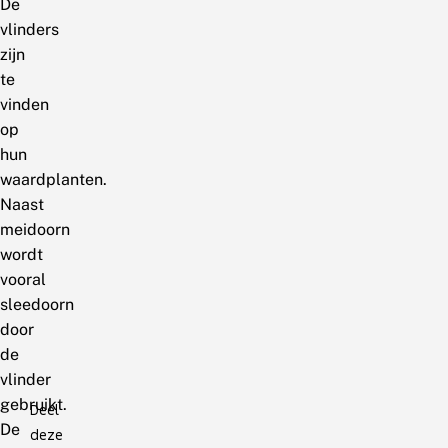
De
vlinders
zijn
te
vinden
op
hun
waardplanten.
Naast
meidoorn
wordt
vooral
sleedoorn
door
de
vlinder
gebruikt.
Deel
De
deze