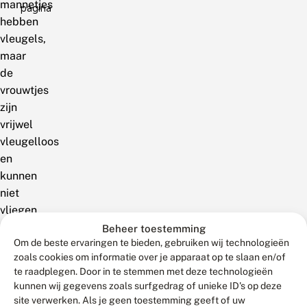
mannetjes
pagina
hebben
vleugels,
maar
de
vrouwtjes
zijn
vrijwel
vleugelloos
en
kunnen
niet
vliegen.
De
Beheer toestemming
Om de beste ervaringen te bieden, gebruiken wij technologieën
mannetjes
zoals cookies om informatie over je apparaat op te slaan en/of
posteren
te raadplegen. Door in te stemmen met deze technologieën
zich
kunnen wij gegevens zoals surfgedrag of unieke ID's op deze
in
site verwerken. Als je geen toestemming geeft of uw