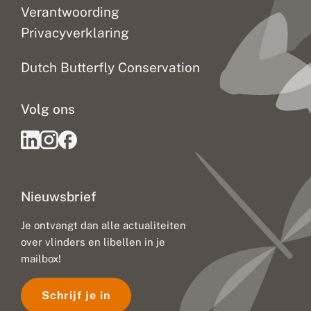
l
Verantwoording
i
Privacyverklaring
m
a
a
Dutch Butterfly Conservation
t
v
e
Volg ons
r
a
n
d
e
r
i
Nieuwsbrief
n
g
:
Je ontvangt dan alle actualiteiten
u
over vlinders en libellen in je
i
t
mailbox!
d
a
Schrijf je in
g
i