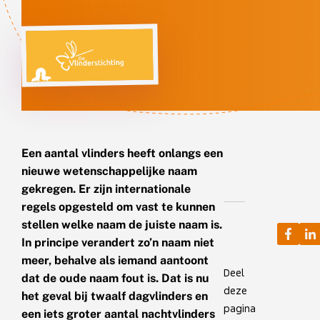
Een aantal vlinders heeft onlangs een
nieuwe wetenschappelijke naam
gekregen. Er zijn internationale
regels opgesteld om vast te kunnen
stellen welke naam de juiste naam is.
In principe verandert zo’n naam niet
meer, behalve als iemand aantoont
Deel
dat de oude naam fout is. Dat is nu
deze
het geval bij twaalf dagvlinders en
pagina
een iets groter aantal nachtvlinders