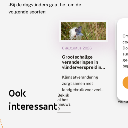
.
Bij de dagvlinders gaat het om de
volgende soorten:
Om
co
Do
6 augustus 2026
su
3 aug
Grootschalige
ge
2026
veranderingen in
be
vlinderverspreiding
Nie
met
gene
klimaatverandering:
Klimaatverandering
dist
uitdagingen voor
zorgt samen met
staa
natuurbescherming
uitv
Wie 
Ook
landgebruik voor veel
Bekijk
kome
veranderingen in
al het
weke
biodiversiteit. Twee
interessant
nieuws
gaat,
nieuwe onderzoeken
een 
geven ons daar beter
om e
zicht op. Het eerste laat
meer
wereldwijd grote