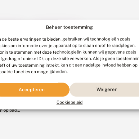
Beheer toestemming
 de beste ervaringen te bieden, gebruiken wij technologieën zoals
okies om informatie over je apparaat op te slaan en/of te raadplegen.
30 juli 2026
or in te stemmen met deze technologieën kunnen wij gegevens zoals
rfgedrag of unieke ID's op deze site verwerken. Als je geen toestemmi
Chocolaatje
ustus
eft of uw toestemming intrekt, kan dit een nadelige invloed hebben op
teruggevonden in
Nederland
paalde functies en mogelijkheden.
uwe
ratie
Een opmerkelijke
elvlinders
insectenwaarneming
Accepteren
Weigeren
t op
bij Gouda: op 21 juli
liegen
de
Cookiebeleid
2026 werd aan de
nde
oever van het
n op pad
Gouwekanaal het
 maakt
chocolaatje
goede kans
waargenomen. Deze
en of
microvlinder was
dere