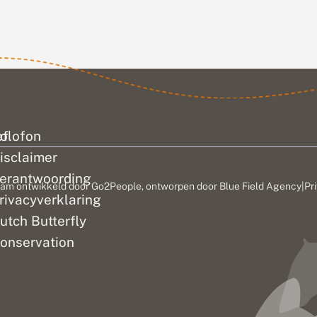
sinds 2003 niet...
lvlinders te
 Op veel
en zijn de
open tijd...
ef
olofon
isclaimer
erantwoording
am ontwikkeld door
Go2People
, ontworpen door
Blue Field Agency
|
Pr
rivacyverklaring
utch Butterfly
onservation