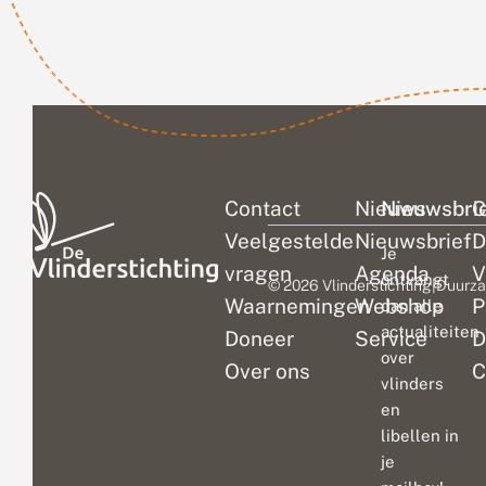
diste
veranderingen...
zien.
plekk
afgel
Contact
Nieuws
Nieuwsbri
C
Veelgestelde
Nieuwsbrief
D
Je
vragen
Agenda
V
ontvangt
© 2026 Vlinderstichting
|
Duurza
Waarnemingen
Webshop
P
dan alle
actualiteiten
Doneer
Service
D
over
Over ons
C
vlinders
en
libellen in
je