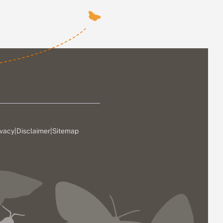
ivacy
|
Disclaimer
|
Sitemap