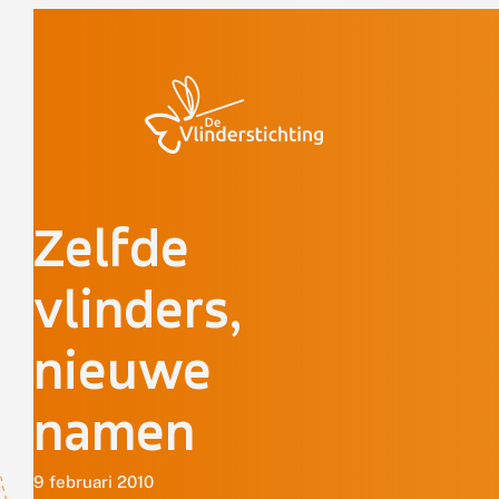
Doorgaan naar inhoud
Zelfde
vlinders,
nieuwe
namen
9 februari 2010