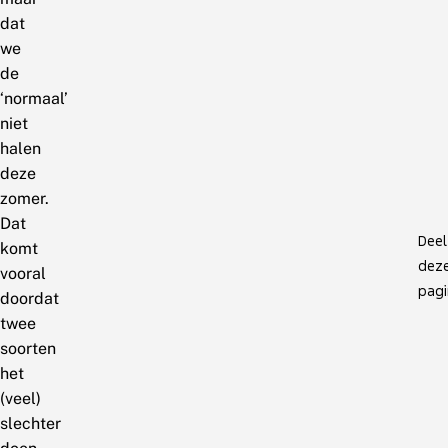
dat
we
de
‘normaal’
niet
halen
deze
zomer.
Dat
Deel
komt
dez
vooral
pagi
doordat
twee
soorten
het
(veel)
slechter