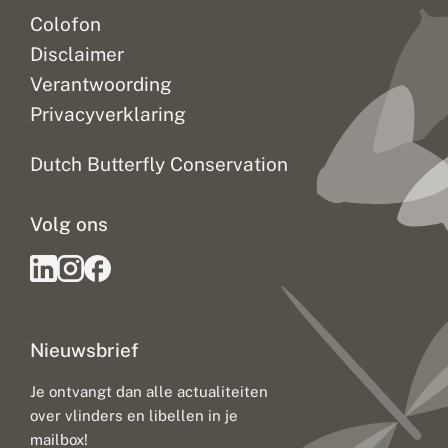
m
Colofon
e
t
Disclaimer
k
l
Verantwoording
i
Privacyverklaring
m
a
a
Dutch Butterfly Conservation
t
v
e
Volg ons
r
a
n
d
e
r
i
Nieuwsbrief
n
g
:
Je ontvangt dan alle actualiteiten
u
over vlinders en libellen in je
i
t
mailbox!