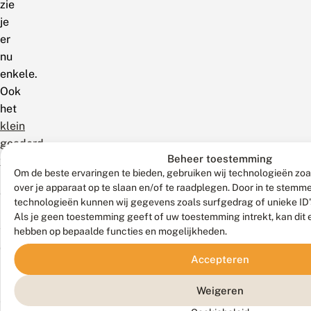
zie
je
er
nu
enkele.
Ook
het
klein
geaderd
Beheer toestemming
witje
Om de beste ervaringen te bieden, gebruiken wij technologieën zoa
is
over je apparaat op te slaan en/of te raadplegen. Door in te stem
wat
technologieën kunnen wij gegevens zoals surfgedrag of unieke ID'
minder
Als je geen toestemming geeft of uw toestemming intrekt, kan dit 
talrijk
hebben op bepaalde functies en mogelijkheden.
dan
Accepteren
normaal.
Dit
Weigeren
alles