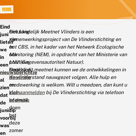
Eind
Gelukkig
Het Landelijk Meetnet Vlinders is een
juni
zijn
samenwerkingsproject van De Vlinderstichting en
lieten
er
het CBS, in het kader van het Netwerk Ecologische
we
ook
Monitoring (NEM), in opdracht van het Ministerie van
in
positieve
LNV (Gegevensautoriteit Natuur).
een
berichten.
Dankzij dit meetnet kunnen we de ontwikkelingen in
nieuwsberichtje
Koevinkje
de vlinderstand nauwgezet volgen. Alle hulp en
al
en
medewerking is welkom. Wilt u meedoen, dan kunt u
zien
klein
zich
aanmelden
bij De Vlinderstichting via telefoon
dat
koolwitje
of email.
de
doen
junidip
het
voorbij
deze
was
zomer
en