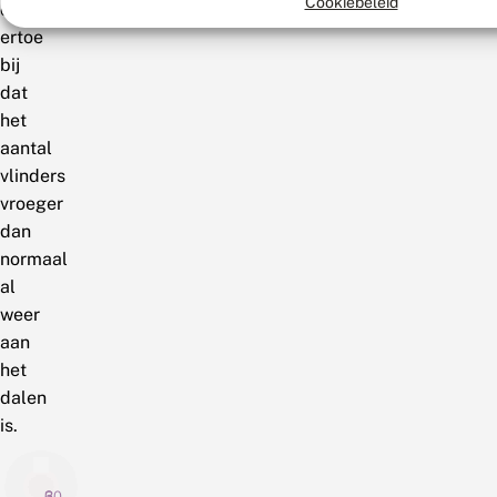
Cookiebeleid
draagt
ertoe
bij
dat
het
aantal
vlinders
vroeger
dan
normaal
al
weer
aan
het
dalen
is.
6
3
30