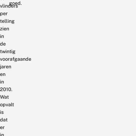
goed.
vlinders
per
telling
zien
in
de
twintig
voorafgaande
jaren
en
in
2010.
Wat
opvalt
is
dat
er
in