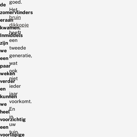
goed.
de
Het
zomervlinders
bruin
eraan
dikkopje
kwamen.
heeft
Inmiddels
een
zijn
tweede
we
generatie,
een
wat
paar
ook
weken
niet
verder
ieder
en
jaar
kunnen
voorkomt.
we
En
heel
in
voorzichtig
uw
een
tuin
voorlopige