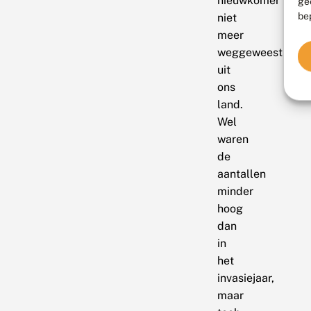
nieuwkomer
ge
be
niet
meer
weggeweest
uit
ons
land.
Wel
waren
de
aantallen
minder
hoog
dan
in
het
invasiejaar,
maar