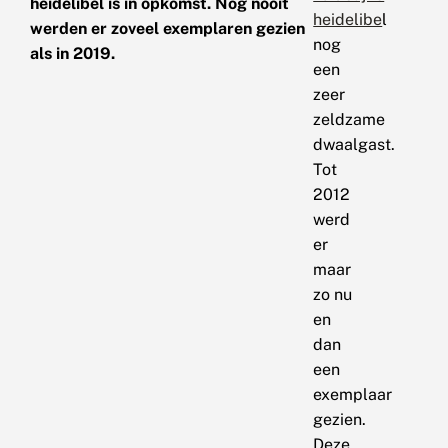
heidelibel is in opkomst. Nog nooit
heidelibe
l
werden er zoveel exemplaren gezien
nog
als in 2019.
een
zeer
zeldzame
dwaalgast.
Tot
2012
werd
er
maar
zo nu
en
dan
een
exemplaar
gezien.
Deze