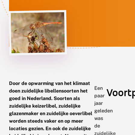
Door de opwarming van het klimaat
Een
Voort
doen zuidelijke libellensoorten het
paar
goed in Nederland. Soorten als
jaar
zuidelijke keizerlibel, zuidelijke
geleden
glazenmaker en zuidelijke oeverlibel
was
worden steeds vaker en op meer
de
locaties gezien. En ook de zuidelijke
zuidelijke