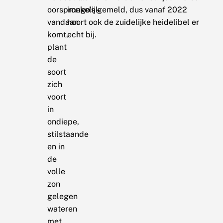
oorspronkelijk
imago’s gemeld, dus vanaf 2022
vandaan
hoort ook de zuidelijke heidelibel er
komt,
echt bij.
plant
de
soort
zich
voort
in
ondiepe,
stilstaande
en in
de
volle
zon
gelegen
wateren
met