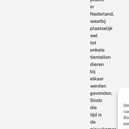
in
Nederland,
waarbij
plaatselijk
wel
tot
enkele
tientallen
dieren
bij
elkaar
werden
gevonden.
Sinds
Om
die
co
tijd is
Do
de
su