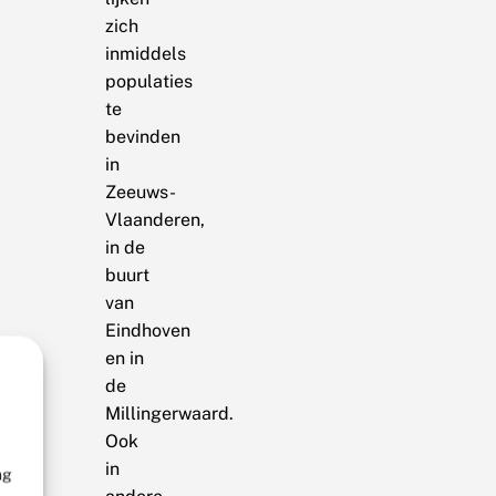
zich
inmiddels
populaties
te
bevinden
in
Zeeuws-
Vlaanderen,
in de
buurt
van
Eindhoven
en in
de
Millingerwaard.
Ook
in
ng