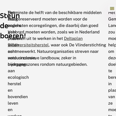
Het
Tenminste de helft van de beschikbare middelen
Het
Steun
moet
zou gereserveerd moeten worden voor de
Gem
de
anders.
zogeheten ecoregelingen, die daarbij dan goed
Lan
Veel
geborgd moeten worden, zoals we in Nederland
zou
boeren!
boeren
proberen uit te werken in het
Deltaplan
moe
willen
Biodiversiteitsherstel
, waar ook De Vlinderstichting
hel
echt
aan meewerkt. Natuurorganisaties streven naar
om
verduurzamen,
natuurinclusieve landbouw, zeker in
dez
bijdragen
overgangszones rondom natuurgebieden.
doe
aan
te
ecologisch
ber
herstel
in
en
pla
bovendien
van
leven
ze
en
moei