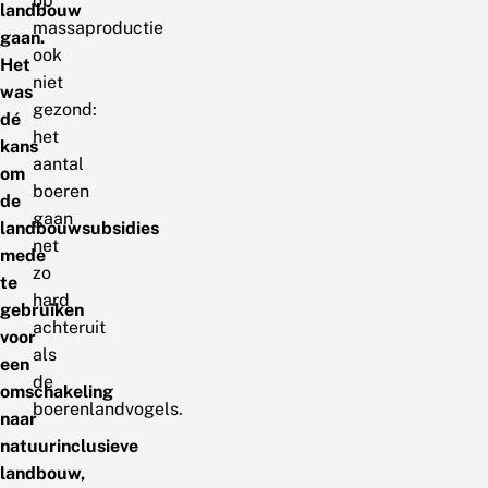
op
landbouw
massaproductie
gaan.
ook
Het
niet
was
gezond:
dé
het
kans
aantal
om
boeren
de
gaan
landbouwsubsidies
net
mede
zo
te
hard
gebruiken
achteruit
voor
als
een
de
omschakeling
boerenlandvogels.
naar
natuurinclusieve
landbouw,