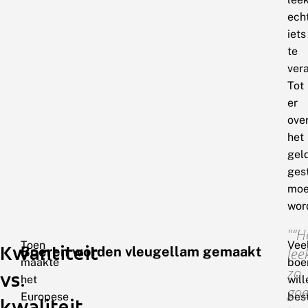
ech
iets
te
ver
Tot
er
ove
het
gel
ges
moe
wor
“H
Toen
Vee
Kwantiteit
Boeren worden vleugellam gemaakt
lee
maakte
boe
zo
vs.
het
will
go
Europese
bes
kwaliteit