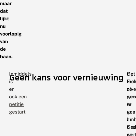
maar
dat
lijkt
nu
voorlopig
van
de
baan.
Inmiddels
Het
Op
Geen kans voor vernieuwing
is
lee
Eur
er
zo
niv
ook
een
goe
wer
petitie
te
er
gestart
gaa
een
In
amb
Ned
Gre
wer
en