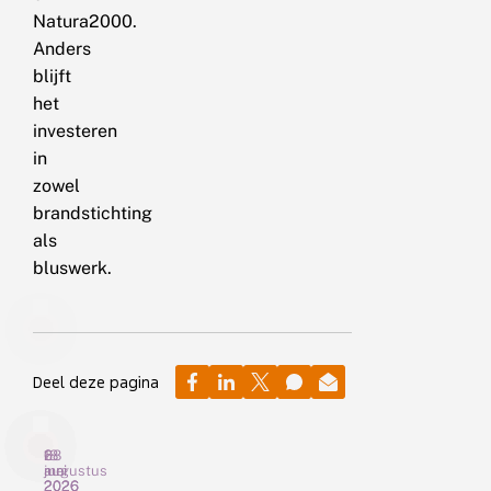
Natura2000.
Anders
blijft
het
investeren
in
zowel
brandstichting
als
bluswerk.
Deel deze pagina
6
18
28
augustus
juni
mei
2026
2026
2026