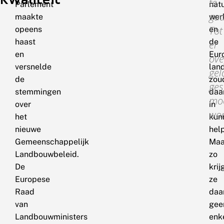
te
Parlement
natu
gaa
maakte
wer
Tot
opeens
en
haast
de
er
en
Eur
ove
versnelde
lan
gel
de
zou
ge
stemmingen
daa
mo
over
in
wo
het
kun
nieuwe
hel
Gemeenschappelijk
Maa
Landbouwbeleid.
zo
De
krij
Europese
ze
Raad
daa
van
gee
Landbouwministers
enk