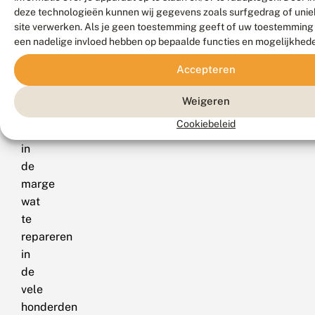
van
van de Europese democratie.
een
deze technologieën kunnen wij gegevens zoals surfgedrag of uniek
de
peti
site verwerken. Als je geen toestemming geeft of uw toestemming i
een nadelige invloed hebben op bepaalde functies en mogelijkhed
week
hebben
Accepteren
parlementariërs
nog
Weigeren
gelegenheid
Cookiebeleid
om
in
de
marge
wat
te
repareren
in
de
vele
honderden