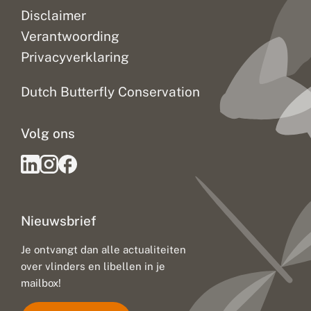
t
Disclaimer
k
l
Verantwoording
i
Privacyverklaring
m
a
a
Dutch Butterfly Conservation
t
v
e
Volg ons
r
a
n
d
e
r
i
Nieuwsbrief
n
g
:
Je ontvangt dan alle actualiteiten
u
over vlinders en libellen in je
i
mailbox!
t
d
a