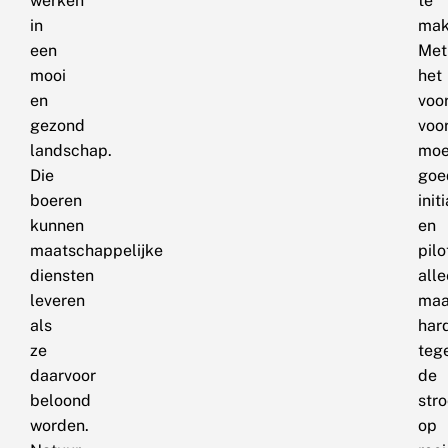
werken
te
in
mak
een
Met
mooi
het
en
voo
gezond
voor
landschap.
moe
Die
goe
boeren
init
kunnen
en
maatschappelijke
pilo
diensten
all
leveren
maa
als
har
ze
teg
daarvoor
de
beloond
str
worden.
op