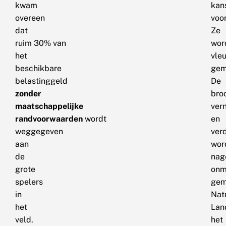
kwam
kan
overeen
voor
dat
Ze
ruim 30% van
wor
het
vle
beschikbare
gem
belastinggeld
De
zonder
bro
maatschappelijke
ver
randvoorwaarden
wordt
en
weggegeven
ver
aan
wor
de
nag
grote
onm
spelers
gem
in
Nat
het
Lan
veld.
het