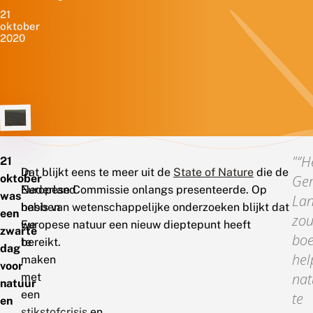
21
oktober
2020
“H
21
In
Dat blijkt eens te meer uit de
State of Nature
die de
oktober
Gem
Nederland
Europese Commissie onlangs presenteerde. Op
was
La
hebben
basis van wetenschappelijke onderzoeken blijkt dat
een
zo
we
Europese natuur een nieuw dieptepunt heeft
zwarte
bo
te
bereikt.
dag
hel
maken
voor
nat
met
natuur
een
te
en
stikstofcrisis
en