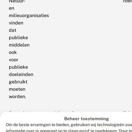
Natuur-
roei
en
milieuorganisaties
vinden
dat
publieke
middelen
ook
voor
publieke
doeleinden
gebruikt
moeten
worden.
Aan
Roep daarom op sociale media met
Krin
Tek
#votethisCAPdown
Beheer toestemming
het
#votethisCAPdown parlementariërs op om dit
loo
de
Om de beste ervaringen te bieden, gebruiken wij technologieën zo
einde
voorstel niet te steunen.
Dat is ook in het belang
star
peti
informatie over je apparaat op te slaan en/of te raadplegen. Door 