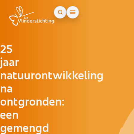
Doorgaan naar inhoud
25
jaar
natuurontwikkeling
na
ontgronden:
een
gemengd