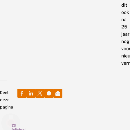
dit
ook
na
25
jaar
nog
voo
nie
ver
Deel
deze
pagina
17
22
7
februari
januari
oktober