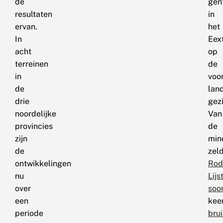
de
gen
resultaten
in
ervan.
het
In
Eex
acht
op
terreinen
de
in
voo
de
lan
drie
gez
noordelijke
Van
provincies
de
zijn
min
de
zel
ontwikkelingen
Rod
nu
Lijs
over
soo
een
kee
periode
bru