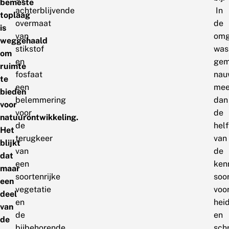
bemeste
achterblijvende
In
toplaag
overmaat
de
is
van
omg
weggehaald
stikstof
was
om
en
gem
ruimte
fosfaat
nau
te
een
mee
bieden
belemmering
dan
voor
voor
de
natuurontwikkeling.
de
helf
Het
terugkeer
van
blijkt
van
de
dat
een
ken
maar
soortenrijke
soo
een
vegetatie
voo
deel
en
hei
van
de
en
de
bijbehorende
sch