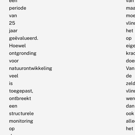
een
van
periode
maa
van
moe
25
vlin
jaar
het
geëvalueerd.
op
Hoewel
eig
ontgronding
kra
voor
doe
natuurontwikkeling
Van
veel
de
is
zel
toegepast,
vlin
ontbreekt
wer
een
dan
structurele
ook
monitoring
all
op
het