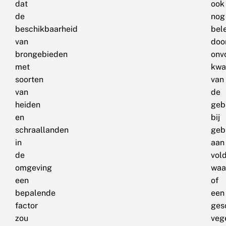
dat
ook
de
nog
beschikbaarheid
bel
van
doo
brongebieden
onv
met
kwal
soorten
van
van
de
heiden
geb
en
bij
schraallanden
geb
in
aan
de
vol
omgeving
waa
een
of
bepalende
een
factor
ges
zou
vege