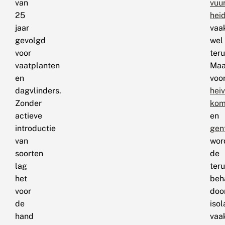
van
vuu
25
hei
jaar
vaa
gevolgd
wel
voor
teru
vaatplanten
Maa
en
voo
dagvlinders.
heiv
Zonder
kom
actieve
en
introductie
gen
van
wor
soorten
de
lag
ter
het
beh
voor
doo
de
isol
hand
vaa