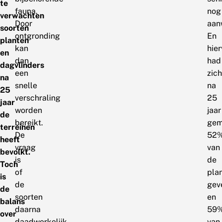
te
fauna.
nog
verwachten
Door
aan
soorten
ontgronding
En
planten
kan
hie
en
dan
had
dagvlinders
een
zich
na
snelle
na
25
verschraling
25
jaar
worden
jaar
de
bereikt.
gem
terreinen
De
52
heeft
vraag
van
bevolkt.
is
de
Toch
of
pla
is
de
gev
de
soorten
en
balans
daarna
59
over
daadwerkelijk
van