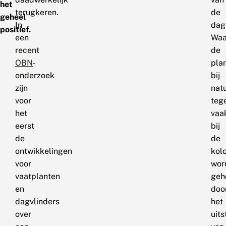
het
terugkeren.
de
geheel
In
dag
positief.
een
Waa
recent
de
OBN
-
pla
onderzoek
bij
zijn
nat
voor
teg
het
vaa
eerst
bij
de
de
ontwikkelingen
kolo
voor
wor
vaatplanten
geh
en
doo
dagvlinders
het
over
uits