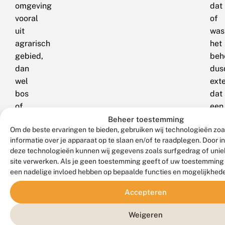
omgeving
dat
vooral
of
uit
was
agrarisch
het
gebied,
beh
dan
dus
wel
ext
bos
dat
of
een
soortenarme
dic
Beheer toestemming
Om de beste ervaringen te bieden, gebruiken wij technologieën zo
graslanden.
bos
informatie over je apparaat op te slaan en/of te raadplegen. Door 
zon
deze technologieën kunnen wij gegevens zoals surfgedrag of uniek
ond
site verwerken. Als je geen toestemming geeft of uw toestemming i
was
een nadelige invloed hebben op bepaalde functies en mogelijkhed
ont
Accepteren
Beh
ext
Weigeren
beg