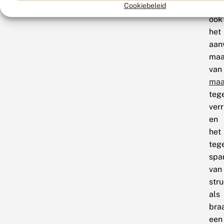
Cookiebeleid
bie
ook
het
aan
maa
van
maa
teg
verr
en
het
tege
spa
van
str
als
bra
een