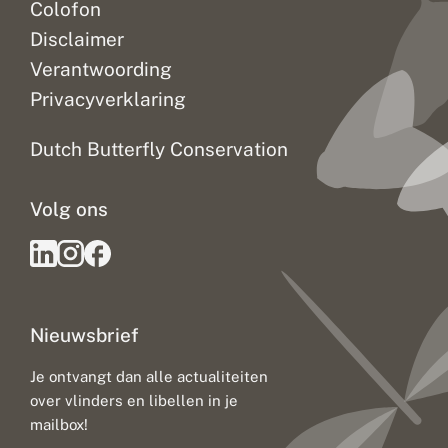
Colofon
t
y
Disclaimer
p
e
Verantwoording
v
Privacyverklaring
a
n
g
Dutch Butterfly Conservation
e
n
Volg ons
Nieuwsbrief
Je ontvangt dan alle actualiteiten
over vlinders en libellen in je
mailbox!