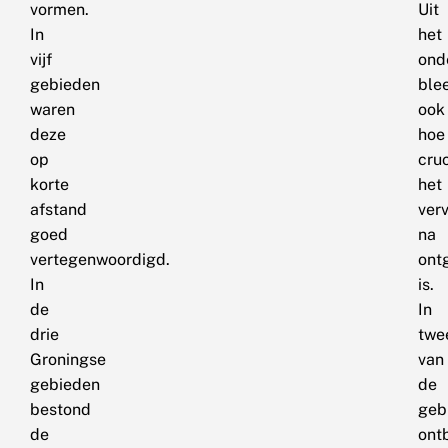
vormen.
Uit
In
het
vijf
ond
gebieden
ble
waren
ook
deze
hoe
op
cruc
korte
het
afstand
ver
goed
na
vertegenwoordigd.
ont
In
is.
de
In
drie
twe
Groningse
van
gebieden
de
bestond
geb
de
ont