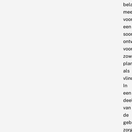
bel
mee
voo
een
soor
ont
voo
zow
pla
als
vlin
In
een
dee
van
de
geb
zor