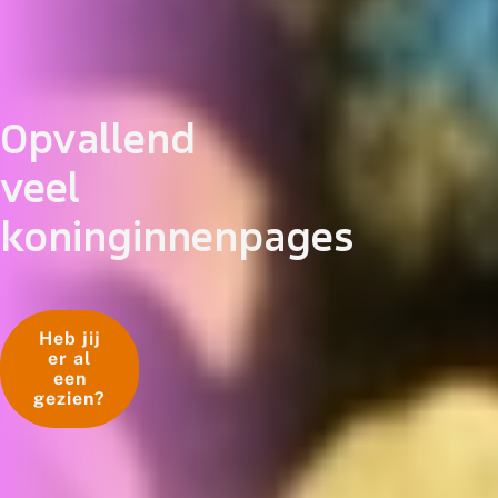
Opvallend
veel
koninginnenpages
Heb jij
er al
een
gezien?