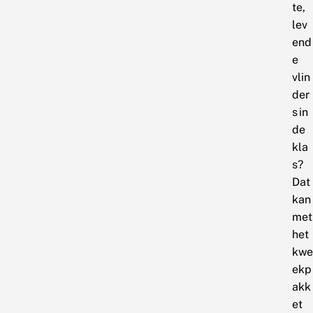
te,
lev
end
e
vlin
der
s in
de
kla
s?
Dat
kan
met
het
kwe
ekp
akk
et