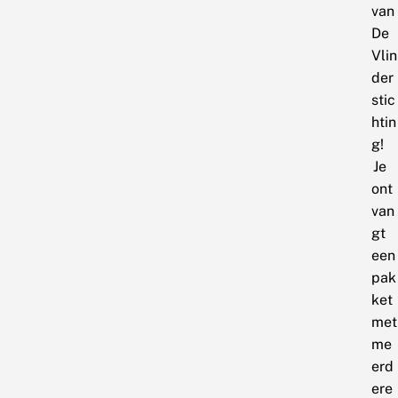
van
De
Vlin
der
stic
htin
g!
Je
ont
van
gt
een
pak
ket
met
me
erd
ere