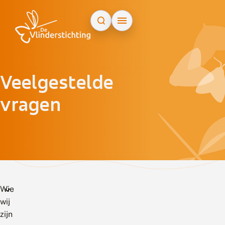
Doorgaan naar inhoud
Veelgestelde
vragen
Wie
wij
zijn