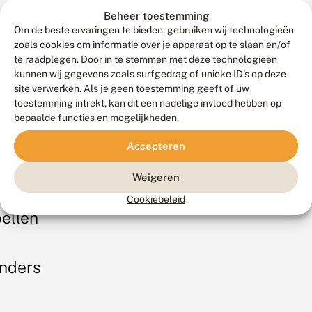
Beheer toestemming
AQ
Zoek…
Om de beste ervaringen te bieden, gebruiken wij technologieën
zoals cookies om informatie over je apparaat op te slaan en/of
te raadplegen. Door in te stemmen met deze technologieën
kunnen wij gegevens zoals surfgedrag of unieke ID's op deze
er De
site verwerken. Als je geen toestemming geeft of uw
inderstichting
toestemming intrekt, kan dit een nadelige invloed hebben op
bepaalde functies en mogelijkheden.
Accepteren
olwitjes
oe wordt De
linderstichting
 de klas
Weigeren
efinancierd?
Cookiebeleid
bellen
oe
e
at doet De
erkt
inderstichting
linderstichting?
et?
ntvangt
inders
elke
een
oort
e
chte,
ructurele
oe kan ik De
eb ik
at
inderstichting
linderstichting
evende
ezien?
bsidie.