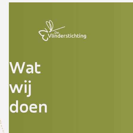
Doorgaan naar inhoud
Wat
wij
doen