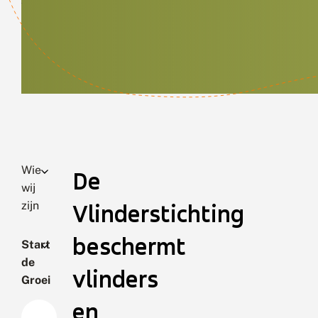
Wie
De
wij
zijn
Vlinderstichting
beschermt
Start
de
vlinders
Groei
en