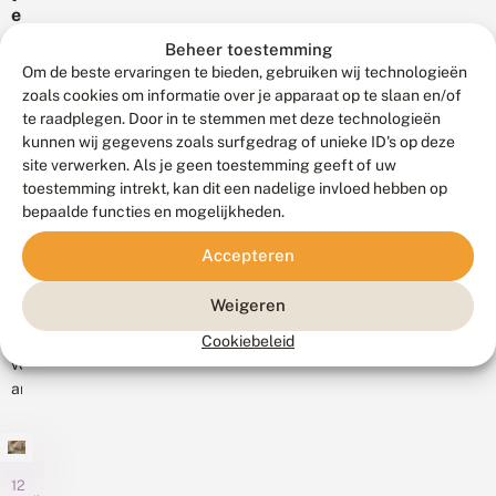
of
s
e
e
een
winterjuffers.
c
r
i
vlindervlucht
h
Beheer toestemming
Op
l
n
De
door
e
Om de beste ervaringen te bieden, gebruiken wij technologieën
a
de...
e
bosrandparelmoervlinder
r
Nederland.
n
i
zoals cookies om informatie over je apparaat op te slaan en/of
is
m
d
n
Iedere
te raadplegen. Door in te stemmen met deze technologieën
e
een
v
maand
kunnen wij gegevens zoals surfgedrag of unieke ID's op deze
n
vlinder
a
staat
site verwerken. Als je geen toestemming geeft of uw
s
die
een
toestemming intrekt, kan dit een nadelige invloed hebben op
i
12
zich
bepaalde functies en mogelijkheden.
andere
januari
e
niet
2022
g
provincie
vaak
o
Accepteren
H
centraal
l
laat
a
en
f
zien
r
Weigeren
in
b
d
in
o
maart
s
Zoals
Cookiebeleid
de
s
is...
t
veel
Lage
r
e
andere
a
Landen.
k
n
insecten
Des
l
d
staan
a
te
p
p
ook
bijzonderder
a
p
dagvlinders
12
r
als