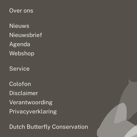
r
worden...
r
i
Over ons
s
n
g
s
Nieuws
s
Nieuwsbrief
y
s
Agenda
t
e
Webshop
m
e
n
Service
g
e
Colofon
c
o
Disclaimer
m
b
Verantwoording
i
Privacyverklaring
n
e
e
Dutch Butterfly Conservation
r
d