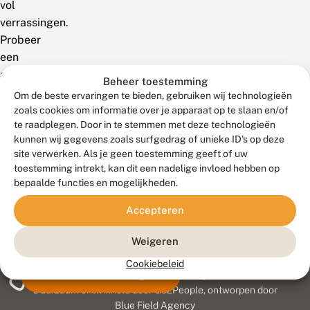
vol
verrassingen.
Probeer
een
andere
Beheer toestemming
zoekterm!
Om de beste ervaringen te bieden, gebruiken wij technologieën
zoals cookies om informatie over je apparaat op te slaan en/of
te raadplegen. Door in te stemmen met deze technologieën
kunnen wij gegevens zoals surfgedrag of unieke ID's op deze
site verwerken. Als je geen toestemming geeft of uw
toestemming intrekt, kan dit een nadelige invloed hebben op
bepaalde functies en mogelijkheden.
Accepteren
Weigeren
Cookiebeleid
Meld waarnemingen
© 2026 Vlinderstichting
Duurzaam ontwikkeld door
Go2People
, ontworpen door
Blue Field Agency