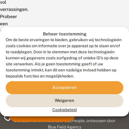
vol
verrassingen.
Probeer
een
andere
Beheer toestemming
zoekterm!
Om de beste ervaringen te bieden, gebruiken wij technologieën
zoals cookies om informatie over je apparaat op te slaan en/of
te raadplegen. Door in te stemmen met deze technologieën
kunnen wij gegevens zoals surfgedrag of unieke ID's op deze
site verwerken. Als je geen toestemming geeft of uw
toestemming intrekt, kan dit een nadelige invloed hebben op
bepaalde functies en mogelijkheden.
Accepteren
Weigeren
Cookiebeleid
Meld waarnemingen
© 2026 Vlinderstichting
Duurzaam ontwikkeld door
Go2People
, ontworpen door
Blue Field Agency