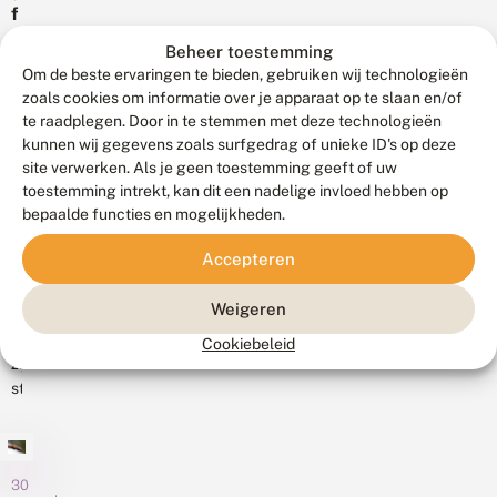
m
deel
op
d
f
a
van
u
f
het
u
Beheer toestemming
c
e
Na
de
gehele
i
t
l
Om de beste ervaringen te bieden, gebruiken wij technologieën
een
berm
t
perceel
i
w
zoals cookies om informatie over je apparaat op te slaan en/of
eerste
R
langs
meer...
e
a
te raadplegen. Door in te stemmen met deze technologieën
o
waarneming
het
v
t
t
kunnen wij gegevens zoals surfgedrag of unieke ID's op deze
in
e
e
Boterdiep
t
site verwerken. Als je geen toestemming geeft of uw
a
r
Nederland
tussen
u
toestemming intrekt, kan dit een nadelige invloed hebben op
k
j
28
in
m
Doodstil
k
u
januari
bepaalde functies en mogelijkheden.
(
2003
en
2021
e
f
G
heeft
Rottum.
r
f
Accepteren
N
r
s
e
de
Het
a
)
b
r
gaffelwaterjuffer
publiek
c
g
Weigeren
o
b
h
zich
e
heeft
o
r
t
Er
k
Cookiebeleid
in
hen
r
e
v
o
zijn
2007
d
i
nu...
li
z
steeds
e
d
in
n
e
v
t
meer
Zeeuws-
d
n
o
z
mensen
e
t
Vlaanderen
l
i
r
o
die
gevestigd.
i
c
j
t
naar
30
n
h
De