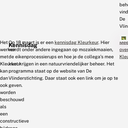
beh
vind
De
Vlin
Het
Op 18 maart is er een
kennisdag Kleurkeur
. Hier
Mee
Kennisdag
werken
wordt onder andere ingegaan op mozaïekmaaien,
ove
met
de eikenprocessierups en hoe je de collega’s mee
Kle
Kleurkeur
kunt krijgen in een natuurvriendelijker beheer. Het
kan
programma staat op de website van De
dan
Vlinderstichting. Daar staat ook een link om je op te
ook
geven.
worden
beschouwd
als
een
constructieve