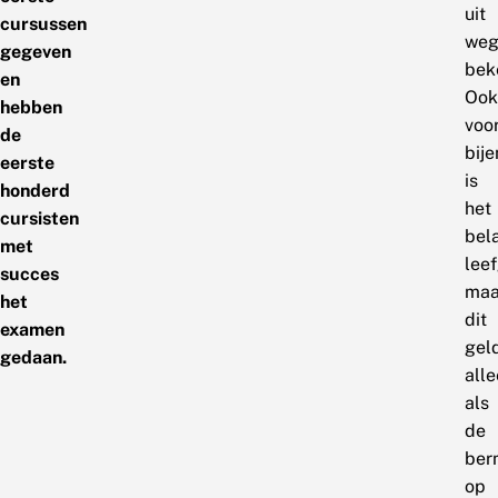
uit
cursussen
weg
gegeven
bek
en
Ook
hebben
voo
de
bije
eerste
is
honderd
het
cursisten
bela
met
lee
succes
maa
het
dit
examen
gel
gedaan.
all
als
de
ber
op