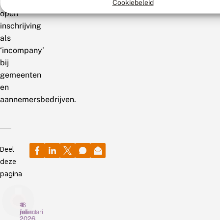
met
Cookiebeleid
open
inschrijving
als
‘incompany’
bij
gemeenten
en
aannemersbedrijven.
Deel
deze
pagina
16
4
11
juli
maart
februari
2026
2026
2026