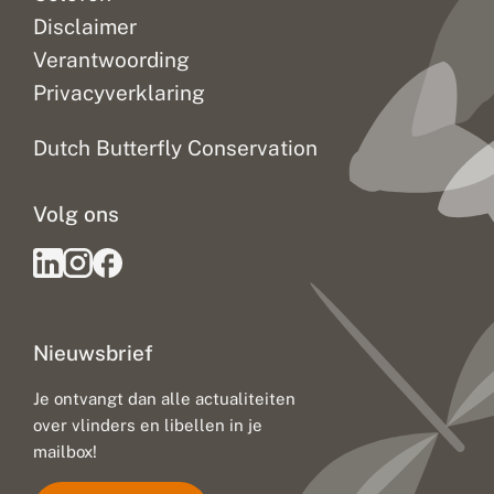
s
Disclaimer
t
o
Verantwoording
f
Privacyverklaring
g
e
b
Dutch Butterfly Conservation
r
e
k
Volg ons
a
l
s
s
t
i
l
Nieuwsbrief
l
e
b
Je ontvangt dan alle actualiteiten
o
over vlinders en libellen in je
o
mailbox!
s
d
o