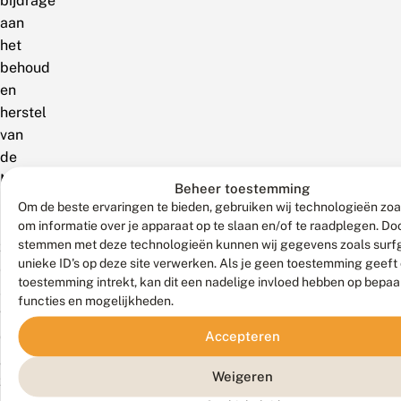
bijdrage
aan
het
behoud
en
herstel
van
de
Nederlandse
Beheer toestemming
biodiversiteit.
Om de beste ervaringen te bieden, gebruiken wij technologieën zoa
Inmiddels
om informatie over je apparaat op te slaan en/of te raadplegen. Doo
stemmen met deze technologieën kunnen wij gegevens zoals surf
zijn
unieke ID's op deze site verwerken. Als je geen toestemming geeft
er
toestemming intrekt, kan dit een nadelige invloed hebben op bepaa
al
functies en mogelijkheden.
veel
cursussen
Accepteren
gegeven,
Weigeren
zowel