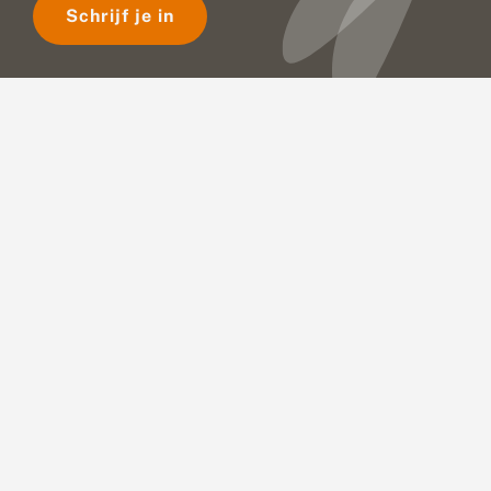
Schrijf je in
e
n
e
r