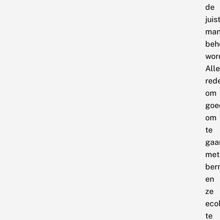
de
juis
man
beh
wor
Alle
red
om
goe
om
te
gaa
met
ber
en
ze
eco
te