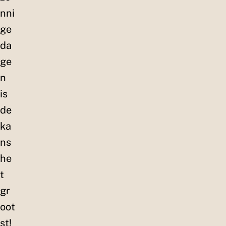
nni
ge
da
ge
n
is
de
ka
ns
he
t
gr
oot
st!