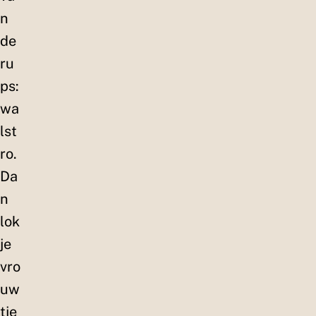
n
de
ru
ps:
wa
lst
ro.
Da
n
lok
je
vro
uw
tje