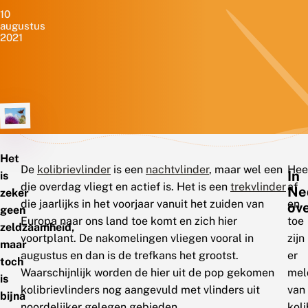
10
augustus
2021
Het
De
kolibrievlinder
is een
nachtvlinder
, maar wel een
Hee
In
is
die overdag vliegt en actief is. Het is een
trekvlinder
af
Ne
zeker
die jaarlijks in het voorjaar vanuit het zuiden van
en
ov
geen
Europa naar ons land toe komt en zich hier
toe
zeldzaamheid,
voortplant. De nakomelingen vliegen vooral in
zijn
maar
augustus en dan is de trefkans het grootst.
er
toch
Waarschijnlijk worden de hier uit de pop gekomen
mel
is
kolibrievlinders nog aangevuld met vlinders uit
van
bijna
noordelijker gelegen gebieden.
koli