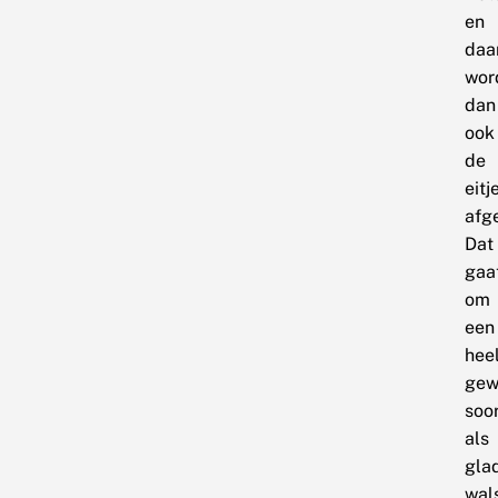
en
daa
wor
dan
ook
de
eitj
afg
Dat
gaa
om
een
hee
gew
soo
als
gla
wals