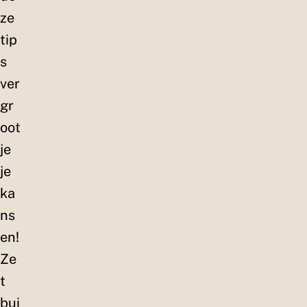
ze
tip
s
ver
gr
oot
je
je
ka
ns
en!
Ze
t
bui