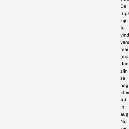
De
rup
zijn
te
vin
van
mei
(ma
dan
zijn
ze
nog
klei
tot
in
aug
Nu
zijn