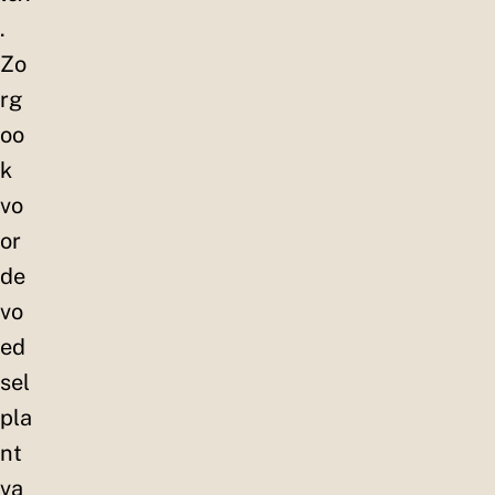
.
Zo
rg
oo
k
vo
or
de
vo
ed
sel
pla
nt
va