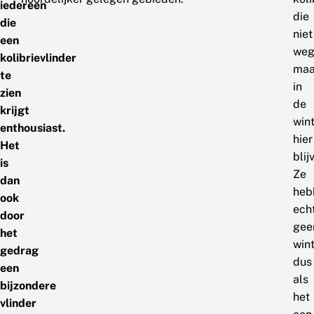
iedereen
die
die
niet
een
weg
kolibrievlinder
maa
te
in
zien
de
krijgt
win
enthousiast.
hier
Het
blij
is
Ze
dan
heb
ook
ech
door
gee
het
win
gedrag
dus
een
als
bijzondere
het
vlinder