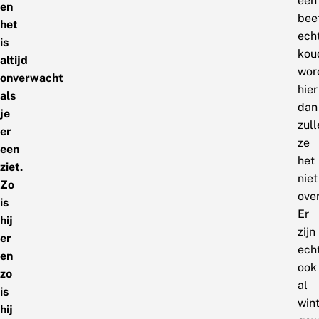
een
en
bee
het
ech
is
kou
altijd
wor
onverwacht
hier
als
dan
je
zull
er
ze
een
het
ziet.
niet
Zo
ove
is
Er
hij
zijn
er
ech
en
ook
zo
al
is
win
hij