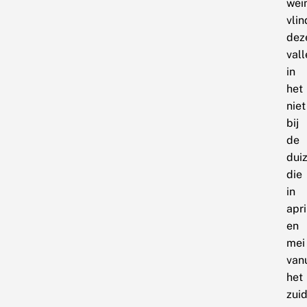
wei
vlin
dez
vall
in
het
niet
bij
de
dui
die
in
apri
en
mei
vanu
het
zui