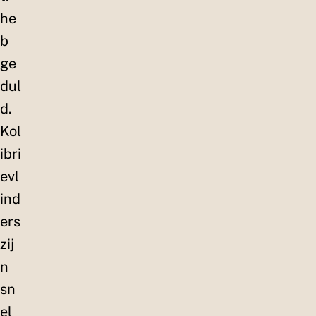
he
b
ge
dul
d.
Kol
ibri
evl
ind
ers
zij
n
sn
el