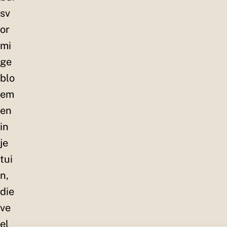
sv
or
mi
ge
blo
em
en
in
je
tui
n,
die
ve
el