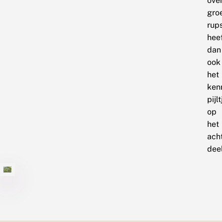
ove
gro
rup
hee
dan
ook
het
ken
pijlt
op
het
ach
deel