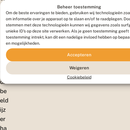
Beheer toestemming
ne
Om de beste ervaringen te bieden, gebruiken wij technologieën zoa
cta
om informatie over je apparaat op te slaan en/of te raadplegen. Doo
stemmen met deze technologieën kunnen wij gegevens zoals surf
r
unieke ID's op deze site verwerken. Als je geen toestemming geeft
he
toestemming intrekt, kan dit een nadelige invloed hebben op bepaa
en mogelijkheden.
bb
en.
Accepteren
Bij
Weigeren
vo
Cookiebeleid
or
be
eld
ijz
er
ha