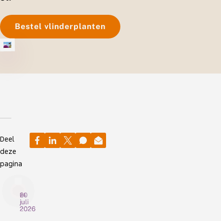
Bestel vlinderplanten
Deel
deze
pagina
20
14
6
juli
juli
juli
2026
2026
2026