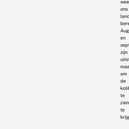
wee
ons
lan
ber
Aug
en
sep
zijn
uit
maa
om
de
koli
te
zien
te
krij