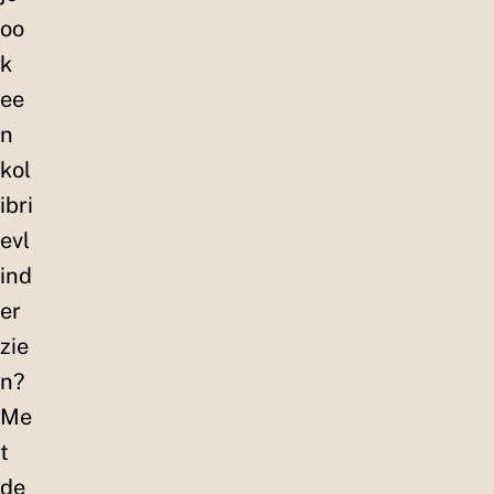
oo
k
ee
n
kol
ibri
evl
ind
er
zie
n?
Me
t
de