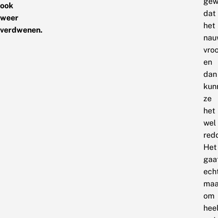
gew
ook
dat
weer
het
verdwenen.
nau
vro
en
dan
kun
ze
het
wel
red
Het
gaa
ech
maa
om
hee