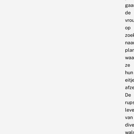
gaa
de
vro
op
zoe
naa
pla
waa
ze
hun
eitj
afze
De
rup
lev
van
div
wal