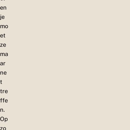
en
je
mo
et
ze
ma
ar
ne
t
tre
ffe
n.
Op
zo