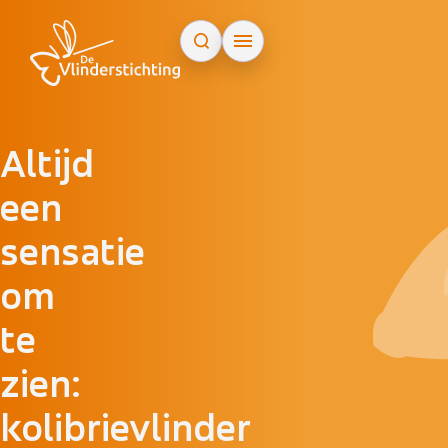
Doorgaan naar inhoud
Altijd
een
sensatie
om
te
zien:
kolibrievlinder