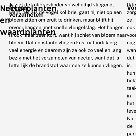
Je ziet de kolibrievlinder vrijwel altijd vliegend,
Uit
Nectarplanten
Nectar
Vo
want, net als de vogel kolibrie, gaat hij niet op een
zor
verzamelen
en
bloem zitten om eruit te drinken, maar blijft hij
ze
ervoor hangen, met snelle vleugelslag. Het hangen
ook
waardplanten
is ook maar zeer kort, want hij schiet van bloem naar
voo
bloem. Dat constante vliegen kost natuurlijk erg
nag
veel energie en daarom zijn ze ook zo veel en lang
wan
bezig met het verzamelen van nectar, want dat is
dat
letterlijk de brandstof waarmee ze kunnen vliegen.
is
hun
bel
taa
in
het
leve
Na
de
par