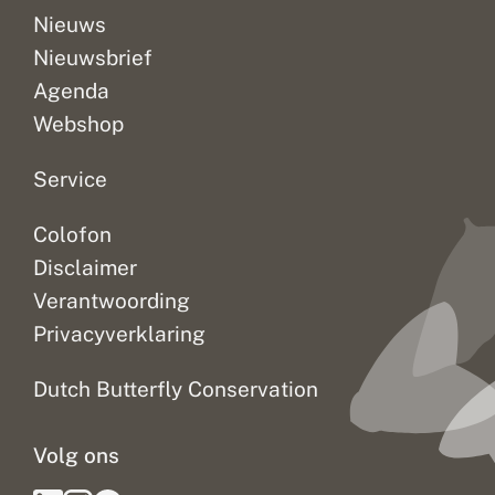
c
Nieuws
c
Nieuwsbrief
e
s
Agenda
Webshop
Service
Colofon
Disclaimer
Verantwoording
Privacyverklaring
Dutch Butterfly Conservation
Volg ons