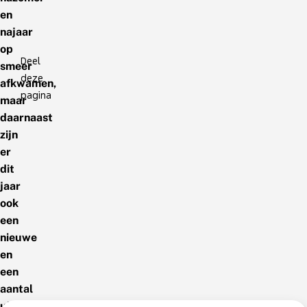
en
najaar
op
Deel
smeer
deze
afkwamen,
pagina
maar
daarnaast
zijn
er
dit
jaar
ook
een
nieuwe
en
een
aantal
uiterst