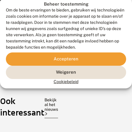
Beheer toestemming
zeldzame
Om de beste ervaringen te bieden, gebruiken wij technologieën
soorten
zoals cookies om informatie over je apparaat op te slaan en/of
in
te raadplegen. Door in te stemmen met deze technologieën
kunnen wij gegevens zoals surfgedrag of unieke ID's op deze
Nederland
site verwerken. Als je geen toestemming geeft of uw
waargenomen
toestemming intrekt, kan dit een nadelige invloed hebben op
bepaalde functies en mogelijkheden.
20
6
12
Accepteren
juli
juli
maart
2026
2026
2026
Weigeren
N
E
V
a
e
o
Cookiebeleid
t
n
l
i
h
o
o
Op
u
Het
p
Mede
Ook
n
i
v
17
is
door
Bekijk
a
s
o
al het
en
weer
het
l
m
o
nieuws
interessant
18
de
mooie
e
o
r
juli
tijd
weer
N
e
j
a
d
a
zijn
van
de
c
e
a