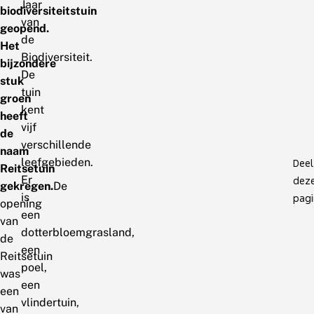
Jaar
biodiversiteitstuin
van
geopend.
de
Het
Biodiversiteit.
bijzondere
De
stuk
tuin
groen
kent
heeft
vijf
de
verschillende
naam
leefgebieden.
Deel
Reitsetuin
Er
dez
gekregen.
De
is
pagi
opening
een
van
dotterbloemgrasland,
de
een
Reitsetuin
poel,
was
een
een
vlindertuin,
van