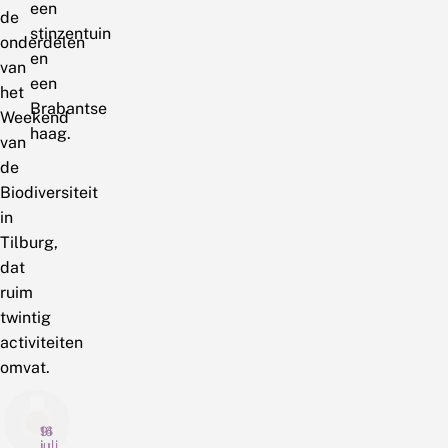
een
de
stinzentuin
onderdelen
en
van
een
het
Brabantse
Weekend
haag.
van
de
Biodiversiteit
in
Tilburg,
dat
ruim
twintig
activiteiten
omvat.
16
14
9
juli
juli
juli