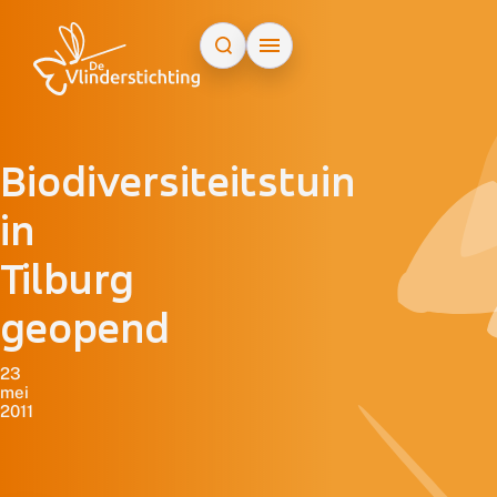
Doorgaan naar inhoud
Biodiversiteitstuin
in
Tilburg
geopend
23
mei
2011