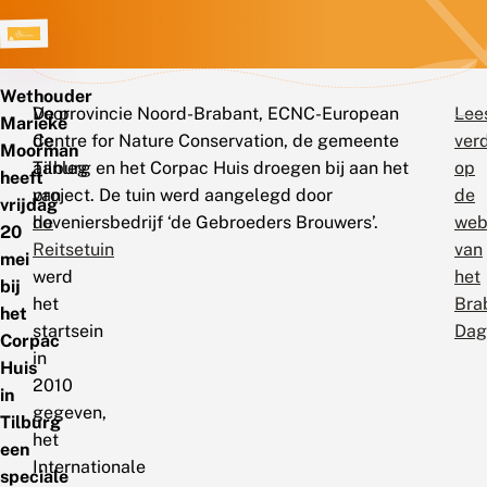
Wethouder
Voor
De provincie Noord-Brabant, ECNC-European
Lee
Marieke
de
Centre for Nature Conservation, de gemeente
ver
Moorman
aanleg
Tilburg en het Corpac Huis droegen bij aan het
op
heeft
van
project. De tuin werd aangelegd door
de
vrijdag
de
hoveniersbedrijf ‘de Gebroeders Brouwers’.
web
20
Reitsetuin
van
mei
werd
het
bij
het
Bra
het
startsein
Dag
Corpac
in
Huis
2010
in
gegeven,
Tilburg
het
een
Internationale
speciale