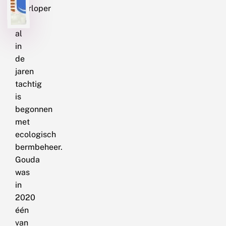
voorloper
die
al
in
de
jaren
tachtig
is
begonnen
met
ecologisch
bermbeheer.
Gouda
was
in
2020
één
van