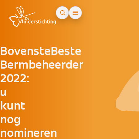
Doorgaan naar inhoud
BovensteBeste
Bermbeheerder
2022:
u
kunt
nog
nomineren