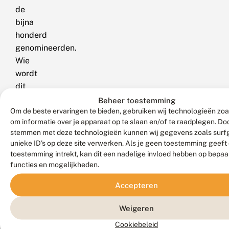
de
bijna
honderd
genomineerden.
Wie
wordt
dit
jaar
Beheer toestemming
Om de beste ervaringen te bieden, gebruiken wij technologieën zoa
BovensteBeste
om informatie over je apparaat op te slaan en/of te raadplegen. Doo
Bermbeheerder?
stemmen met deze technologieën kunnen wij gegevens zoals surf
Nomineer
unieke ID's op deze site verwerken. Als je geen toestemming geeft
de
toestemming intrekt, kan dit een nadelige invloed hebben op bepaa
organisatie,
functies en mogelijkheden.
instantie
Accepteren
of
persoon
Weigeren
die
Cookiebeleid
volgens