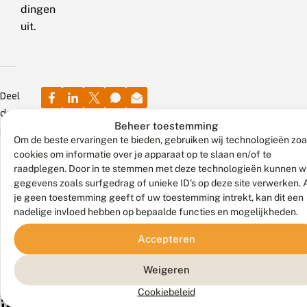
dingen
uit.
Deel
deze
Beheer toestemming
pagina
Om de beste ervaringen te bieden, gebruiken wij technologieën zoa
cookies om informatie over je apparaat op te slaan en/of te
raadplegen. Door in te stemmen met deze technologieën kunnen wi
20
6
16
gegevens zoals surfgedrag of unieke ID's op deze site verwerken. 
juli
juli
maart
2026
2026
2026
je geen toestemming geeft of uw toestemming intrekt, kan dit een
nadelige invloed hebben op bepaalde functies en mogelijkheden.
N
E
M
a
e
o
t
n
o
Accepteren
i
h
i
o
Op
u
Het
e
Het
Weigeren
Ook
n
i
v
17
is
einde
Bekijk
a
s
o
al het
Cookiebeleid
en
weer
van
l
m
o
nieuws
interessant