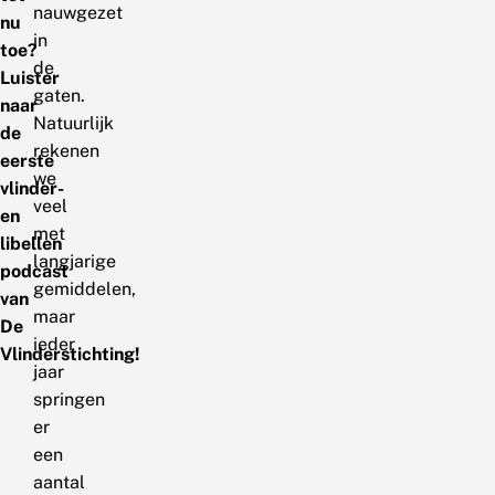
nauwgezet
nu
in
toe?
de
Luister
gaten.
naar
Natuurlijk
de
rekenen
eerste
we
vlinder-
veel
en
met
libellen
langjarige
podcast
gemiddelen,
van
maar
De
ieder
Vlinderstichting!
jaar
springen
er
een
aantal