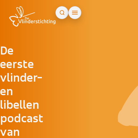
Doorgaan naar inhoud
De
eerste
vlinder-
en
libellen
podcast
van