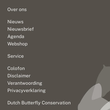
o
zeldzame...
de...
scheen,...
t
Over ons
s
u
c
Nieuws
c
Nieuwsbrief
e
s
Agenda
Webshop
Service
Colofon
Disclaimer
Verantwoording
Privacyverklaring
Dutch Butterfly Conservation