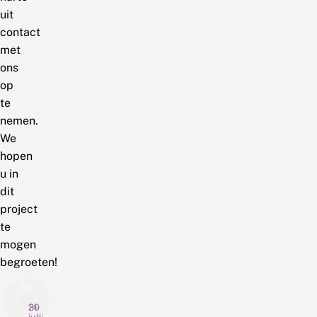
uit
contact
met
ons
op
te
nemen.
We
hopen
u in
dit
project
te
mogen
begroeten!
30
14
29