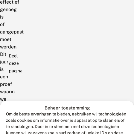
effectief
genoeg
is
of
aangepast
moet
worden.
Dit
Deel
jaar
deze
is
pagina
een
proef
waarin
we
willen
Beheer toestemming
ontdekken
Om de beste ervaringen te bieden, gebruiken wij technologieën
zoals cookies om informatie over je apparaat op te slaan en/of
of
te raadplegen. Door in te stemmen met deze technologieën
deze
kunnen wij gegevens zoals surfgedrag of unieke ID's op deze