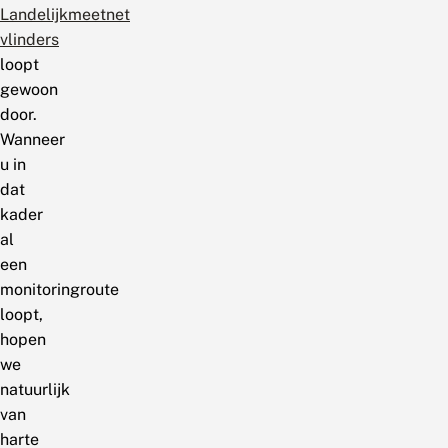
Landelijkmeetnet
vlinders
loopt
gewoon
door.
Wanneer
u in
dat
kader
al
een
monitoringroute
loopt,
hopen
we
natuurlijk
van
harte