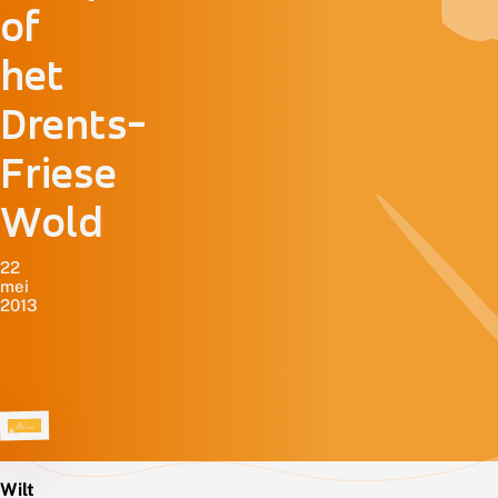
of
het
Drents-
Friese
Wold
22
mei
2013
Wilt