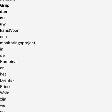
Grijp
dan
nu
uw
kans!
Voor
een
monitoringsproject
in
de
Kampina
en
het
Drents-
Friese
Wold
zijn
we
op