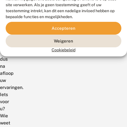
methode
site verwerken. Als je geen toestemming geeft of uw
van
toestemming intrekt, kan dit een nadelige invloed hebben op
monitoring
bepaalde functies en mogelijkheden.
bruikbaar
Accepteren
is.
Graag
Weigeren
horen
Cookiebeleid
we
dus
na
afloop
uw
ervaringen.
Iets
voor
u?
Wie
weet