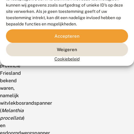
kunnen wij gegevens zoals surfgedrag of unieke ID's op deze
twee
site verwerken. Als je geen toestemming geeft of uw
nachtvlinders
toestemming intrekt, kan dit een nadelige invloed hebben op
gevonden
bepaalde functies en mogelijkheden.
die
nog
Accepteren
niet
Weigeren
uit
de
Cookiebeleid
provincie
Friesland
bekend
waren,
namelijk
witvlekbosrandspanner
(
Melanthia
procellata
)
en
esdoorndwergspanner