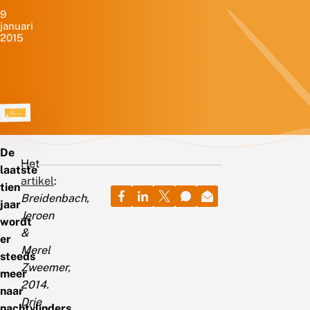
9
januari
2015
De
Het
laatste
artikel
:
tien
Breidenbach,
jaar
Jeroen
wordt
&
er
Merel
steeds
Zweemer,
meer
2014.
naar
Drie
nachtvlinders