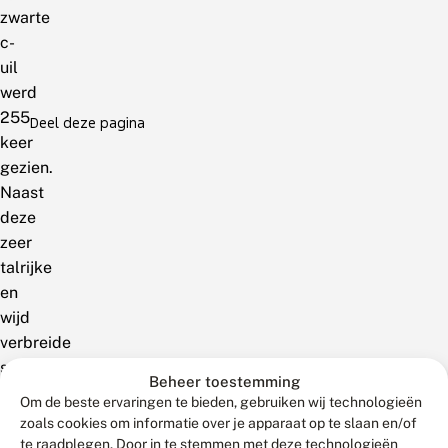
zwarte
c-
uil
werd
255
Deel deze pagina
keer
gezien.
Naast
deze
zeer
talrijke
en
wijd
verbreide
soorten
Beheer toestemming
zijn
Om de beste ervaringen te bieden, gebruiken wij technologieën
er
zoals cookies om informatie over je apparaat op te slaan en/of
ook
te raadplegen. Door in te stemmen met deze technologieën