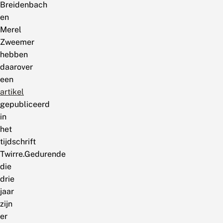
Breidenbach
en
Merel
Zweemer
hebben
daarover
een
artikel
gepubliceerd
in
het
tijdschrift
Twirre.Gedurende
die
drie
jaar
zijn
er