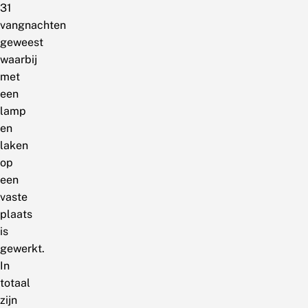
31
vangnachten
geweest
waarbij
met
een
lamp
en
laken
op
een
vaste
plaats
is
gewerkt.
In
totaal
zijn