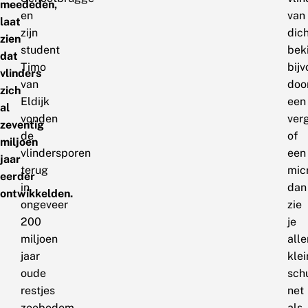
meededen,
en
van
laat
zijn
dich
zien
student
beki
dat
Timo
bij
vlinders
van
doo
zich
Eldijk
een
al
vonden
ver
zeventig
de
of
miljoen
vlindersporen
een
jaar
terug
mic
eerder
in
dan
ontwikkelden.
ongeveer
zie
200
je
miljoen
all
jaar
klei
oude
sch
restjes
net
zeebodem.
als