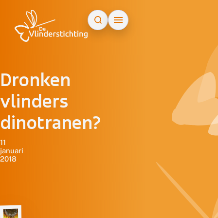
Doorgaan naar inhoud
Dronken
vlinders
dinotranen?
11
januari
2018