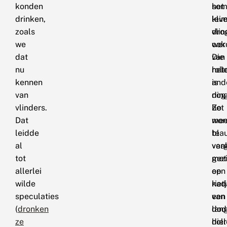
konden
som
het
drinken,
lev
kli
zoals
vlin
dro
we
ook
wer
dat
van
Die
nu
hel
rol
kennen
and
is
van
din
nog
vlinders.
Zo
het
Dat
wor
mee
leidde
bla
te
al
vaa
verg
tot
gez
met
allerlei
op
een
wilde
kad
rietj
speculaties
van
een
(
dronken
dod
lan
ze
die
holl