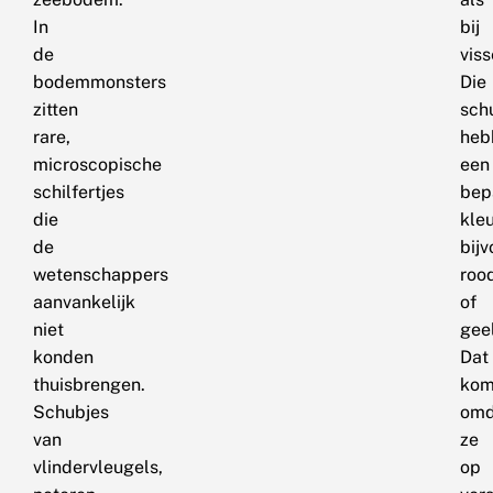
In
bij
de
viss
bodemmonsters
Die
zitten
sch
rare,
heb
microscopische
een
schilfertjes
bep
die
kleu
de
bij
wetenschappers
roo
aanvankelijk
of
niet
geel
konden
Dat
thuisbrengen.
kom
Schubjes
omd
van
ze
vlindervleugels,
op