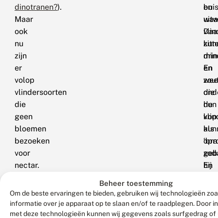
dinotranen?
).
en
bui
Maar
uit
waa
ook
Daa
vlin
nu
zitt
kun
zijn
min
drin
er
en
En
volop
zou
wee
vlindersoorten
die
ond
die
de
hun
geen
vlin
kop
bloemen
als
kun
bezoeken
‘bra
opr
voor
geb
zod
nectar.
En
hij
ook
niet
Beheer toestemming
het
in
Om de beste ervaringen te bieden, gebruiken wij technologieën zo
dri
de
informatie over je apparaat op te slaan en/of te raadplegen. Door 
van
we
met deze technologieën kunnen wij gegevens zoals surfgedrag of 