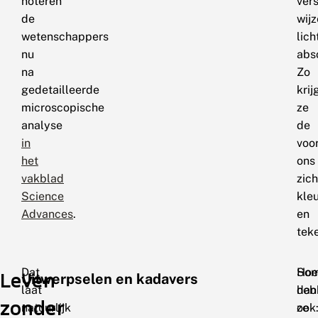
noteren
ver
de
wijz
wetenschappers
lich
nu
abs
na
Zo
gedetailleerde
krij
microscopische
ze
analyse
de
in
voo
het
ons
vakblad
zic
Science
kle
Advances
.
en
tek
Dat
So
Hoe
Leven
Uitwerpselen en kadavers
laat
heb
dan
zonder
natuurlijk
ze
ook