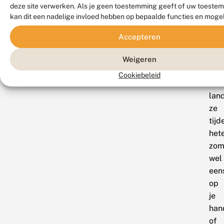
deze site verwerken. Als je geen toestemming geeft of uw toestem
zwe
zit
kan dit een nadelige invloed hebben op bepaalde functies en moge
is
bij
niet
het
Accepteren
ong
vli
voo
Weigeren
vlin
Cookiebeleid
daa
lan
ze
tijd
het
zom
wel
een
op
je
han
of