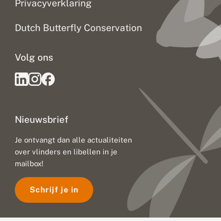
Privacyverklaring
z
n
o
,
e
l
Dutch Butterfly Conservation
k
i
b
e
Volg ons
l
l
e
n
t
e
l
Nieuwsbrief
l
e
r
Je ontvangt dan alle actualiteiten
s
over vlinders en libellen in je
g
mailbox!
e
z
o
Schrijf je in
c
h
t