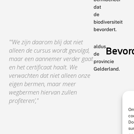
dat
de
biodiversiteit
bevordert.
‘We zijn daarom blij dat niet
aldus
Bevord
alleen de cursus wordt gevolgd,
de
maar een aannemer verder gaat
provincie
en het certificaat haalt. We
Gelderland.
verwachten dat niet alleen onze
eigen bermen, maar meer
wegbermen hiervan zullen
profiteren’,
Om
co
Do
su