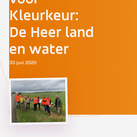
Kleurkeur:
De Heer land
en water
30 juni 2020