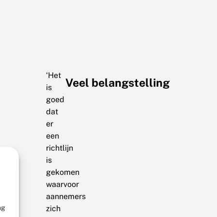
‘Het
Veel belangstelling
is
goed
dat
er
een
richtlijn
is
gekomen
waarvoor
aannemers
ng
zich