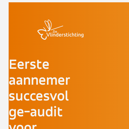
Doorgaan naar inhoud
Eerste
aannemer
succesvol
ge-audit
voor