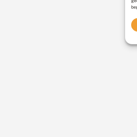
ge
be