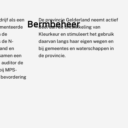
ijf als een
De provincie Gelderland neemt actief
Bermbeheer
lementeerde
deel aan de ontwikkeling van
n de
Kleurkeur en stimuleert het gebruik
s de N-
daarvan langs haar eigen wegen en
land en
bij gemeentes en waterschappen in
 samen een
de provincie.
 auditor de
bij MPS-
e bevordering