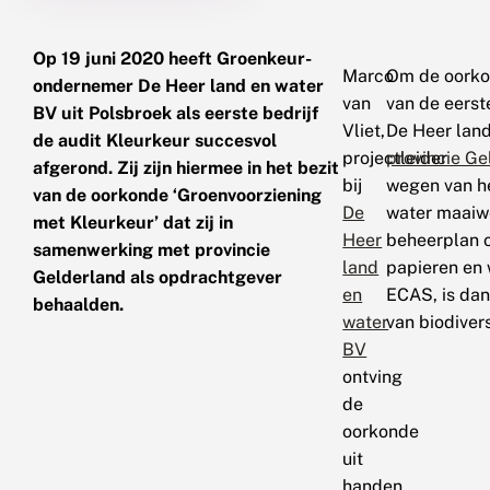
Op 19 juni 2020 heeft Groenkeur-
Marco
Om de oorkon
ondernemer De Heer land en water
van
van de eerst
BV uit Polsbroek als eerste bedrijf
Vliet,
De Heer lan
de audit Kleurkeur succesvol
projectleider
provincie Ge
afgerond. Zij zijn hiermee in het bezit
bij
wegen van he
van de oorkonde ‘Groenvoorziening
De
water maaiwe
met Kleurkeur’ dat zij in
Heer
beheerplan o
samenwerking met provincie
land
papieren en
Gelderland als opdrachtgever
en
ECAS, is dan
behaalden.
water
van biodivers
BV
ontving
de
oorkonde
uit
handen