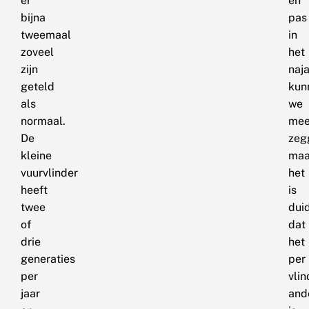
er
en
bijna
pas
tweemaal
in
zoveel
het
zijn
naj
geteld
kun
als
we
normaal.
mee
De
zeg
kleine
maa
vuurvlinder
het
heeft
is
twee
duid
of
dat
drie
het
generaties
per
per
vlin
jaar
and