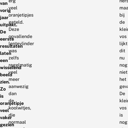
erg
hers
van
veel
maa
vorig
oranjetipjes
bij
jaar
geteld.
de
uitpakt.
Deze
klei
De
opvallende
vos
eerste
lentevlinder
lijkt
resultaten
was
dit
laten
zelfs
nu
een
regelmatig
nog
wisselend
veel
niet
beeld
meer
het
zien.
aanwezig
geva
Zo
dan
De
is
de
klei
oranjetipje
koolwitjes,
vos
veel
die
is
vaker
normaal
nog
gezien