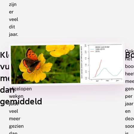
zijn
er
veel
dit
jaar.
De
Ook
Kleine
B
kleine
het
vuurvlinder:
vuurvlinder
boo
is
hee
meer
de
mee
dan
afgelopen
gen
weken
per
gemiddeld
juist
jaar
veel
en
meer
dez
gezien
soo
dan
is