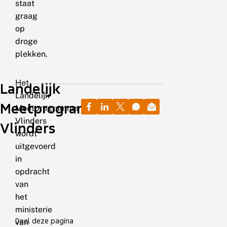
staat
graag
op
droge
plekken.
Het
Landelijk
Landelijk
Meetprogramma
Meetprogramma
Vlinders
Vlinders
wordt
uitgevoerd
in
opdracht
van
het
ministerie
Deel deze pagina
van