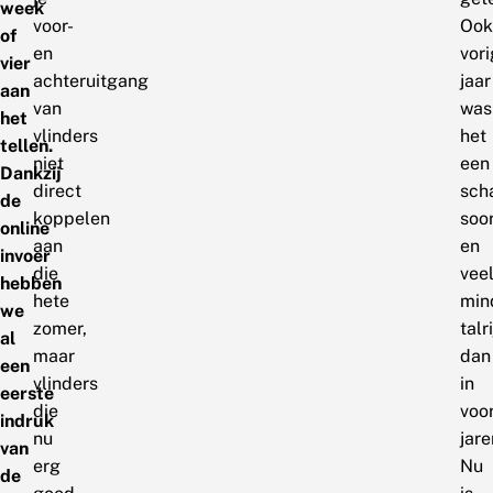
week
voor-
Ook
of
en
vori
vier
achteruitgang
jaar
aan
van
was
het
vlinders
het
tellen.
niet
een
Dankzij
direct
sch
de
koppelen
soo
online
aan
en
invoer
die
vee
hebben
hete
min
we
zomer,
talr
al
maar
dan
een
vlinders
in
eerste
die
voo
indruk
nu
jare
van
erg
Nu
de