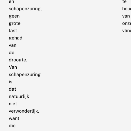
en
te
schapenzuring,
hou
geen
van
grote
onz
last
vlin
gehad
van
de
droogte.
Van
schapenzuring
is
dat
natuurlijk
niet
verwonderlijk,
want
die