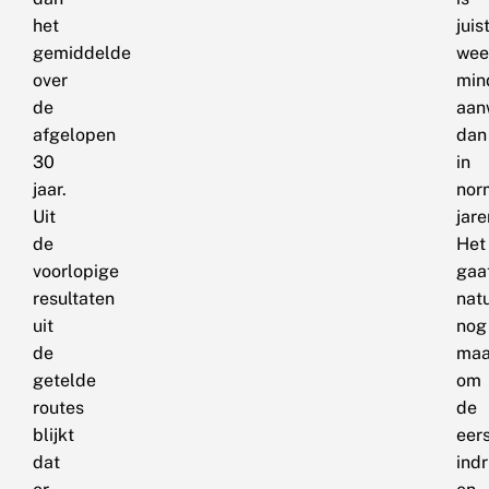
het
juis
gemiddelde
wee
over
min
de
aan
afgelopen
dan
30
in
jaar.
nor
Uit
jare
de
Het
voorlopige
gaa
resultaten
natu
uit
nog
de
maa
getelde
om
routes
de
blijkt
eer
dat
ind