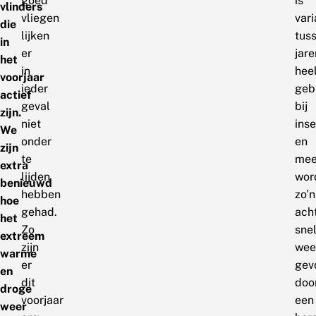
goed
is
vlinders
vliegen
vari
die
lijken
tus
in
er
jare
het
in
hee
voorjaar
ieder
gebr
actief
geval
bij
zijn.
niet
ins
We
onder
en
zijn
te
mee
extra
lijden
wor
benieuwd
hebben
zo’n
hoe
gehad.
ach
het
Zo
sne
extreem
zijn
wee
warme
er
gev
en
dit
doo
droge
voorjaar
een
weer