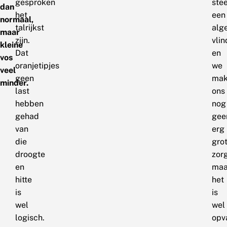
gesproken
ste
dan
het
een
normaal,
talrijkst
alg
maar
zijn.
vlin
kleine
Dat
en
vos
oranjetipjes
we
veel
geen
mak
minder.
last
ons
hebben
nog
gehad
gee
van
erg
die
gro
droogte
zor
en
maa
hitte
het
is
is
wel
wel
logisch.
opv