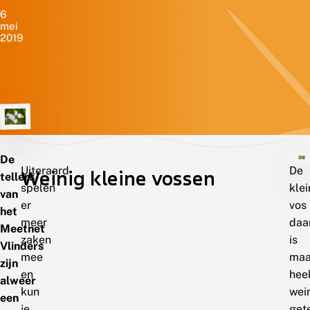
6
mei
2019
De
Uiteraard
De
Weinig kleine vossen
tellers
spelen
klei
van
er
vos
het
meer
daa
Meetnet
zaken
is
Vlinders
mee
maa
zijn
en
hee
alweer
kun
wei
een
je
get