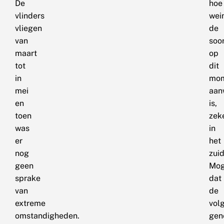
De
hoe
vlinders
wei
vliegen
de
van
soo
maart
op
tot
dit
in
mo
mei
aan
en
is,
toen
zek
was
in
er
het
nog
zui
geen
Mog
sprake
dat
van
de
extreme
vol
omstandigheden.
gen