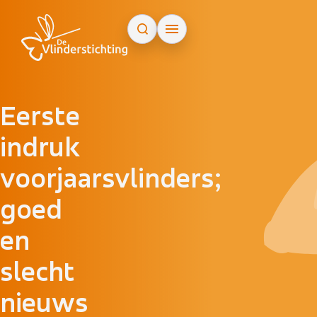
Doorgaan naar inhoud
Eerste
indruk
voorjaarsvlinders;
goed
en
slecht
nieuws