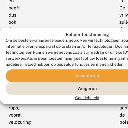
en
is.
heeft
De
dus
vrij
ook
zull
de
de
Beheer toestemming
hete
kom
Om de beste ervaringen te bieden, gebruiken wij technologieën zo
zomer
maa
informatie over je apparaat op te slaan en/of te raadplegen. Door 
meegemaakt,
ent
technologieën kunnen wij gegevens zoals surfgedrag of unieke ID's
maar
doo
verwerken. Als je geen toestemming geeft of uw toestemming intre
nadelige invloed hebben op bepaalde functies en mogelijkheden.
blijkbaar
blij
hebben
tell
Accepteren
de
om
waardplanten
zo
Weigeren
van
de
Cookiebeleid
de
vin
rups,
aan
vooral
de
veldzuring
pol