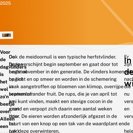
2025
Voor
De
Ook de meidoornuil is een typische herfstvlinder.
Er
In
de
bruine
Deze verschijnt begin september en gaat door tot
zijn
dagvlinders
d
herfstuil
begin november in één generatie. De vlinders komen
ook
is
begint
op licht en op smeer en worden in de schemering
nac
wi
het
in
vaak aangetroffen op bloemen van klimop, overrijpe
die
wel
september
bramen of ander fruit. De rups, die je van april tot
nu
zo’n
en
juni kunt vinden, maakt een stevige cocon in de
ver
beetje
gaat
grond en verpopt zich daarin een aantal weken
en
over.
door
later. De eieren worden afzonderlijk afgezet in de
ver
Alleen
tot
buurt van een knop op een tak van de waardplant en
de
een
(ver)
ook deze overwinteren.
hel