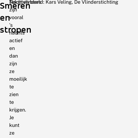
Nachtvlinders
Tekst en beeld: Kars Veling, De Vlinderstichting
Smeren
zijn
en
vooral
’s
stropen
nachts
actief
en
dan
zijn
ze
moeilijk
te
zien
te
krijgen.
Je
kunt
ze