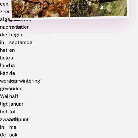
een
in
zeer
één
algemene
generatie
nachtvlinder
vanaf
die
begin
in
september
het
en
hele
is
land
na
kan
de
worden
overwintering
gevonden.
van
Wel
half
ligt
januari
het
tot
zwaartepunt
half
in
mei
de
ook