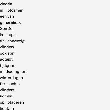
vinden
de
in
bloemen
één
van
generatie.
klimop.
Soms
De
is
rups,
de
aanwezig
vlinder
van
ook
april
actief
tot
tijdens
juni,
milde
foerageert
winterdagen.
’s
De
nachts
vlinders
op
komen
de
op
bladeren
licht,
van