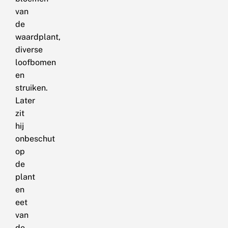
van
de
waardplant,
diverse
loofbomen
en
struiken.
Later
zit
hij
onbeschut
op
de
plant
en
eet
van
de