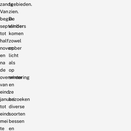
zandgebieden.
te
Van
zien.
begin
De
september
vlinders
tot
komen
half
zowel
november
op
en
licht
na
als
de
op
overwintering
smeer
van
en
eind
ze
januari
bezoeken
tot
diverse
eind
soorten
mei
bessen
te
en