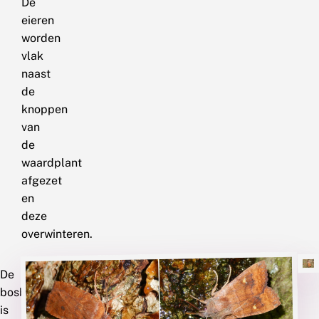
De
eieren
worden
vlak
naast
de
knoppen
van
de
waardplant
afgezet
en
deze
overwinteren.
De
De
bosbesuil
wachtervlinder
is
vliegt