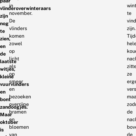
paar
in
win
vlinderoverwinteraars
november.
te
zijn
De
vin
nog
vlinders
zijn.
te
komen
Tij
zien,
zowel
hel
en
op
kou
de
licht
nac
laatste
als
zitt
witjes,
op
ze
kleine
smeer
erg
vuurvlinders
en
vers
en
bezoeken
maa
bont
overrijpe
zod
zandoogjes.
bramen
de
Maar
en
nac
oktober
bloemen
bov
is
van
de