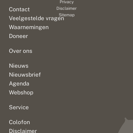
Privacy
Dat
n
maar
t
niet
Contact
Disclaimer
t
s
kan
als
ziet.
Sitemap
e
t
Veelgestelde vragen
schrik
de
Ze
r
r
opleveren
nachttemperatuur
komen
o
Waarnemingen
als
wat
af
p
Doneer
e
je
hoger
op
n
de...
is,...
een...
Over ons
Nieuws
Nieuwsbrief
Agenda
Webshop
Service
Colofon
Disclaimer