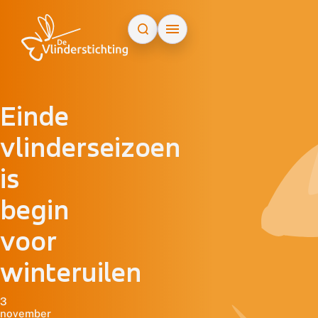
Doorgaan naar inhoud
Einde
vlinderseizoen
is
begin
voor
winteruilen
3
november