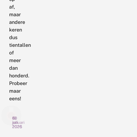
af,
maar
andere
keren
dus
tientallen
of
meer
dan
honderd.
Probeer
maar
eens!
6
19
30
juli
januari
juli
2026
2026
2025
E
N
V