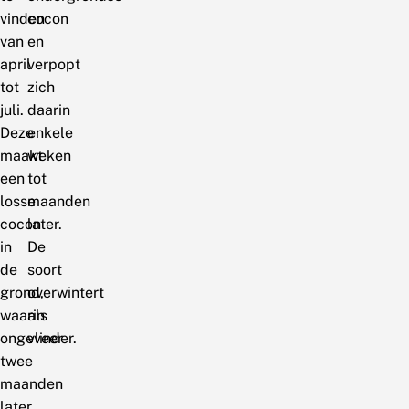
vinden
cocon
van
en
april
verpopt
tot
zich
juli.
daarin
Deze
enkele
maakt
weken
een
tot
losse
maanden
cocon
later.
in
De
de
soort
grond,
overwintert
waarin
als
ongeveer
vlinder.
twee
maanden
later