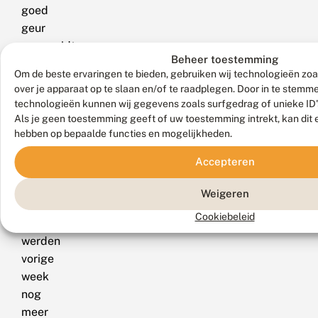
goed
geur
verspreidt,
Beheer toestemming
zodat
Om de beste ervaringen te bieden, gebruiken wij technologieën zoa
de
over je apparaat op te slaan en/of te raadplegen. Door in te stem
vlinders
technologieën kunnen wij gegevens zoals surfgedrag of unieke ID'
Deel
het
Als je geen toestemming geeft of uw toestemming intrekt, kan dit 
dez
hebben op bepaalde functies en mogelijkheden.
gemakkelijk
pagi
kunnen
Accepteren
vinden.
Met
Weigeren
dit
Cookiebeleid
recept
werden
vorige
week
nog
meer