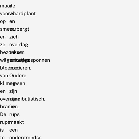
maar
de
vooral
waardplant
op
en
smeer,
verbergt
en
zich
ze
overdag
bezoeken
tussen
wilgenkatjes,
samengesponnen
bloemen
bladeren.
van
Oudere
klimop
rupsen
en
zijn
overrijpe
kannibalistisch.
bramen.
De
De
rups
rups
maakt
is
een
te
ondergrondse