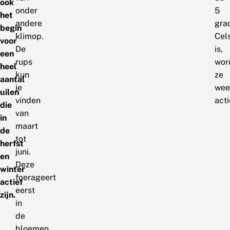
ook
onder
5
het
andere
gra
begin
klimop.
Cel
voor
De
is,
een
rups
wor
heel
kun
ze
aantal
je
wee
uilen
vinden
acti
die
van
in
maart
de
tot
herfst
juni.
en
Deze
winter
foerageert
actief
eerst
zijn.
in
de
bloemen