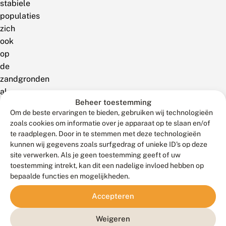
stabiele
populaties
zich
ook
op
de
zandgronden
al
Beheer toestemming
gevestigd
Om de beste ervaringen te bieden, gebruiken wij technologieën
hebben.
zoals cookies om informatie over je apparaat op te slaan en/of
Dit
te raadplegen. Door in te stemmen met deze technologieën
jaar
kunnen wij gegevens zoals surfgedrag of unieke ID's op deze
zijn
site verwerken. Als je geen toestemming geeft of uw
toestemming intrekt, kan dit een nadelige invloed hebben op
er
bepaalde functies en mogelijkheden.
ook
al
Accepteren
meldingen
van
Weigeren