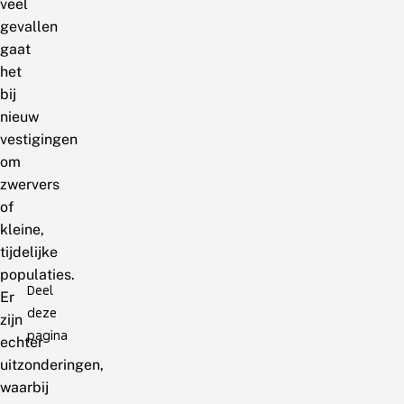
veel
gevallen
gaat
het
bij
nieuw
vestigingen
om
zwervers
of
kleine,
tijdelijke
populaties.
Deel
Er
deze
zijn
pagina
echter
uitzonderingen,
waarbij