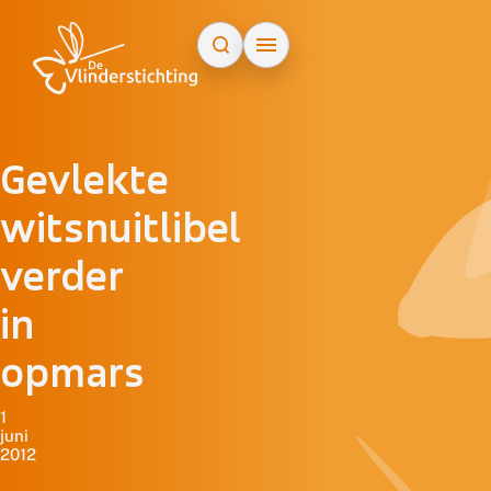
Doorgaan naar inhoud
Gevlekte
witsnuitlibel
verder
in
opmars
1
juni
2012