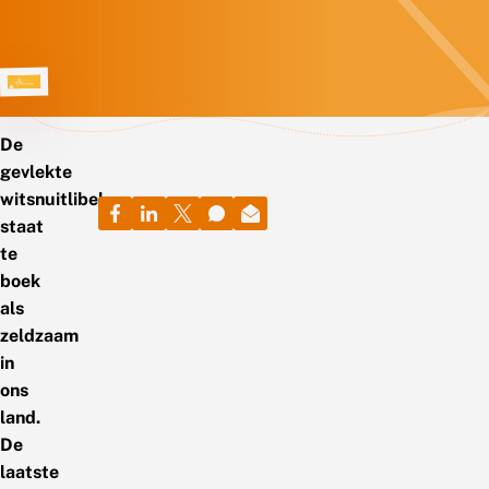
De
gevlekte
witsnuitlibel
staat
te
boek
als
zeldzaam
in
ons
land.
De
laatste