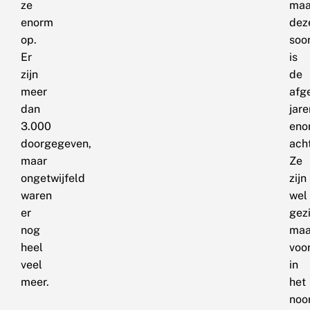
ze
maa
enorm
dez
op.
soo
Er
is
zijn
de
meer
afg
dan
jare
3.000
eno
doorgegeven,
ach
maar
Ze
ongetwijfeld
zijn
waren
wel
er
gez
nog
maa
heel
voo
veel
in
meer.
het
noo