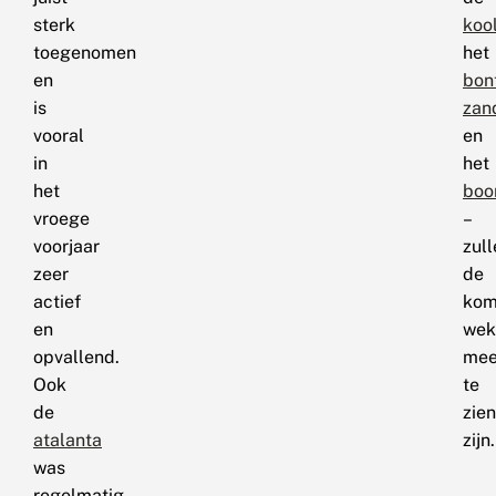
sterk
kool
toegenomen
het
en
bon
is
zan
vooral
en
in
het
het
boo
vroege
–
voorjaar
zull
zeer
de
actief
kom
en
wek
opvallend.
mee
Ook
te
de
zien
atalanta
zijn.
was
regelmatig