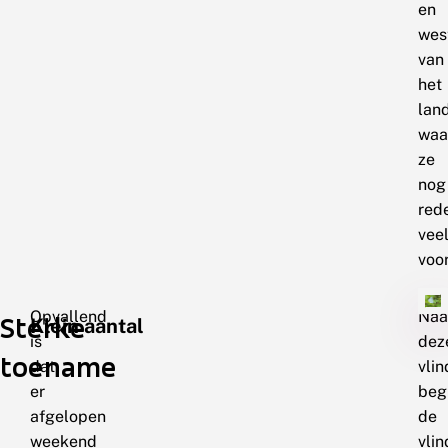
en
wes
van
het
land
waa
ze
nog
rede
vee
voo
Opvallend
Naa
Sterke
Klein aantal
is
dez
toename
dat
vli
er
beg
afgelopen
de
weekend
vlin