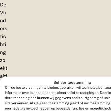
De
Vli
nd
ers
tic
hti
ng
zo
ekt
alti
Beheer toestemming
jd
Om de beste ervaringen te bieden, gebruiken wij technologieën zo
en
informatie over je apparaat op te slaan en/of te raadplegen. Door 
deze technologieën kunnen wij gegevens zoals surfgedrag of uniek
th
site verwerken. Als je geen toestemming geeft of uw toestemming i
ou
een nadelige invloed hebben op bepaalde functies en mogelijkhed