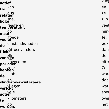
hij
vlie
actief.
kan
en
De
dus
ze
relatief
snel
zijn
hoge
reageren
vee
temperatuur,
op
min
maar
goede
fel
vooral
omstandigheden.
gek
de
Citroenvlinders
dan
flinke
zijn
de
zonnige
bovendien
citr
perioden
zeer
Ze
hebben
mobiel
wor
de
en
daa
vlinderoverwinteraars
vliegen
wat
verlokt
vele
snel
actief
kilometers
ove
te
op
het
worden.