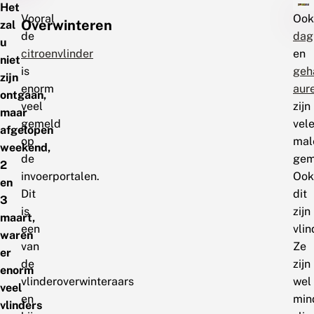
Het
Vooral
Ook
Overwinteren
zal
de
dag
u
citroenvlinder
en
niet
is
geh
zijn
enorm
aure
ontgaan,
veel
zijn
maar
gemeld
vel
afgelopen
op
mal
weekend,
de
gem
2
invoerportalen.
Ook
en
Dit
dit
3
is
zijn
maart,
een
vlin
waren
van
Ze
er
de
zijn
enorm
vlinderoverwinteraars
wel
veel
en
min
vlinders