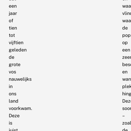
een
waar
jaar
vlin
of
waa
tien
de
tot
pop
vijftien
op
geleden
een
de
zee
grote
bes
vos
en
nauwelijks
wa
in
ple
ons
hing
land
Dez
voorkwam.
soo
Deze
–
is
zoa
juist
de