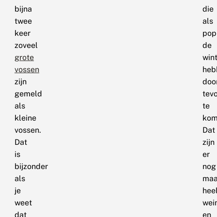
bijna
die
twee
als
keer
pop
zoveel
de
grote
win
vossen
heb
zijn
doo
gemeld
tevo
als
te
kleine
kom
vossen.
Dat
Dat
zijn
is
er
bijzonder
nog
als
maa
je
hee
weet
wei
dat
en