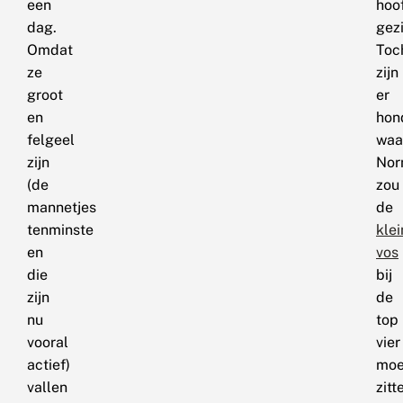
een
hoo
dag.
gez
Omdat
Toc
ze
zijn
groot
er
en
hon
felgeel
waa
zijn
Nor
(de
zou
mannetjes
de
tenminste
klei
en
vos
die
bij
zijn
de
nu
top
vooral
vier
actief)
moe
vallen
zitt