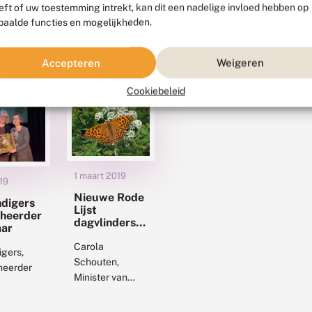
eft of uw toestemming intrekt, kan dit een nadelige invloed hebben op
paalde functies en mogelijkheden.
Accepteren
Weigeren
Cookiebeleid
1 maart 2019
19
Nieuwe Rode
digers
Lijst
eheerder
dagvlinders
aar
vastgesteld
Carola
gers,
Schouten,
heerder
Minister van
Landbouw
umenten,
Natuur en