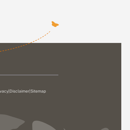
ivacy
|
Disclaimer
|
Sitemap