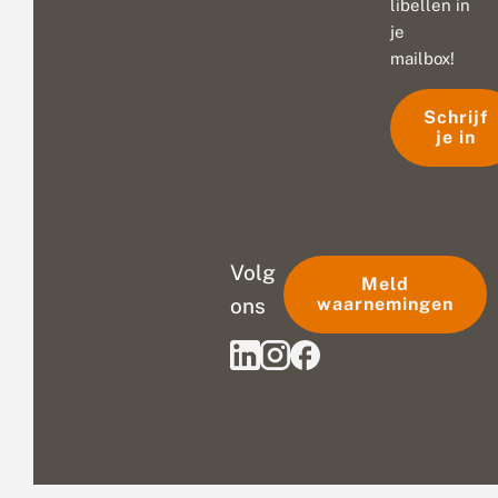
libellen in
je
mailbox!
Schrijf
je in
Volg
Meld
ons
waarnemingen