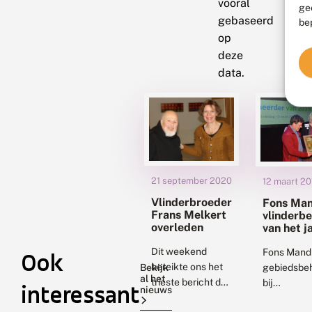
vooral
ge
gebaseerd
be
op
deze
data.
21 september 2020
12 maart 20
Vlinderbroeder
Fons Man
Frans Melkert
vlinderb
overleden
van het j
Dit weekend
Fons Mandi
Ook
bereikte ons het
Bekijk
gebiedsbe
al het
trieste bericht dat
bij
interessant
nieuws
broeder Frans is
Natuurmon