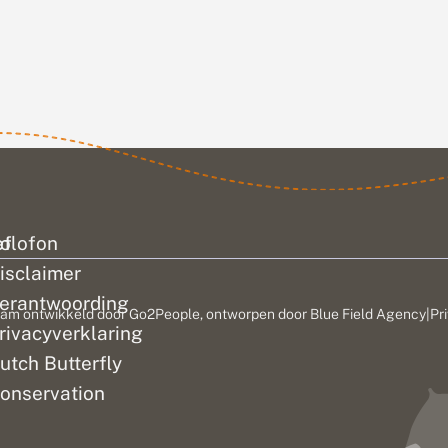
e
Voedselkwaliteit
 Dag van
heeft de nieuwe
tichting
Rode Lijst
etje
Dagvlinders
werd
vastgesteld. Op
eerder
deze lijst staat
r. Fons
welke vlinders
nu bedreigd zijn
of...
ef
olofon
isclaimer
erantwoording
am ontwikkeld door
Go2People
, ontworpen door
Blue Field Agency
|
Pr
rivacyverklaring
utch Butterfly
onservation