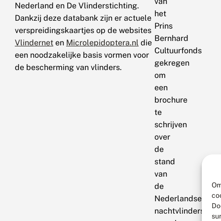
van
Nederland en De Vlinderstichting.
het
Dankzij deze databank zijn er actuele
Prins
verspreidingskaartjes op de websites
Bernhard
Vlindernet
en
Microlepidoptera.nl
die
Cultuurfonds
een noodzakelijke basis vormen voor
gekregen
de bescherming van vlinders.
om
een
brochure
te
schrijven
over
de
stand
van
Om
de
co
Nederlandse
Do
nachtvlinders,
su