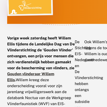
Vorige week zaterdag heeft Willem
De
Ook Willem’s
Ellis tijdens de Landelijke Dag van De
Stichting
tijdens de 
Vlinderstichting de ‘Gouden Vlinder’
EIS-
Willem is o
ontvangen, een prijs voor mensen die
Nederland
gastmedewer
zich verdienstelijk hebben gemaakt
en
voor de bescherming van vlinders, zie
De
Gouden vlinderaar Willem
Vlinderstichting
Ellis
.
Willem kreeg deze
hebben
onderscheiding vooral voor zijn
onlangs
jarenlang vrijwilligerswerk aan de
een
databank Noctua van de Werkgroep
subsidie
Vlinderfaunistiek (WVF) van EIS-