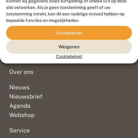
Meld waarnemingen
© 2026 Vlinderstichting
kunnen wij gegevens zoals surfgedrag of unieke ID's op deze
site verwerken. Als je geen toestemming geeft of uw
Duurzaam ontwikkeld door
Go2People
, ontworpen door
toestemming intrekt, kan dit een nadelige invloed hebben op
Blue Field Agency
bepaalde functies en mogelijkheden.
Privacy
Contact
Disclaimer
Accepteren
Sitemap
Veelgestelde vragen
Waarnemingen
Weigeren
Doneer
Cookiebeleid
Over ons
Nieuws
Nieuwsbrief
Agenda
Webshop
Service