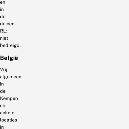
en
in
de
duinen.
RL:
niet
bedreigd.
België
Vrij
algemeen
in
de
Kempen
en
enkele
locaties
in