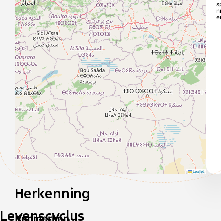
s
n
e
Leaflet
Herkenning
Levenscyclus
Kenmerken