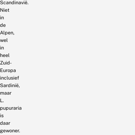
Scandinavië.
Niet
in
de
Alpen,
wel
in
heel
Zuid-
Europa
inclusief
Sardinië,
maar
L.
pupuraria
is
daar
gewoner.