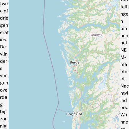
twe
telli
e of
nge
drie
n
gen
bin
erat
nen
ies.
het
De
NE
vlin
M‑
der
me
s
etn
vlie
et
gen
Nac
ove
htvl
rda
ind
g
ers.
bij
Wa
zon
nne
nig