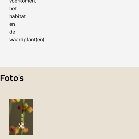
voorkomen,
het
habitat
en
de
waardplant(en).
Foto's