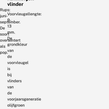
vlinder
Rups:
Voorvleugellengte:
juni-
9-
september.
13
De
mm.
soort
De
overwintert
grondkleur
als
van
pop.
de
voorvleugel
is
bij
vlinders
van
de
voorjaarsgeneratie
olijfgroen