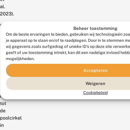
al.
2023).
Mondiaal
Beheer toestemming
Om de beste ervaringen te bieden, gebruiken wij technologieën zoa
Heel
je apparaat op te slaan en/of te raadplegen. Door in te stemmen 
Europa
wij gegevens zoals surfgedrag of unieke ID's op deze site verwerk
behalve
geeft of uw toestemming intrekt, kan dit een nadelige invloed heb
mogelijkheden.
de
Britse
Accepteren
eilanden;
in
Weigeren
het
Cookiebeleid
noorden
tot
de
poolcirkel
in