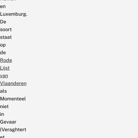
en
Luxemburg.
De
soort
staat
op
de
Rode
Lijst
van
Vlaanderen
als
Momenteel
niet
in
Gevaar
(Veraghtert
et