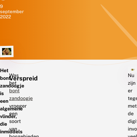
9
september
2022
Het
Was
Nu
Verspreid
bont
het
zijn
zandoogje
bont
er
is
zandoogje
teg
een
vroeger
met
algemene
een
de
vlinder,
soort
digi
die
van
inv
inmiddels
bosgebieden
vee