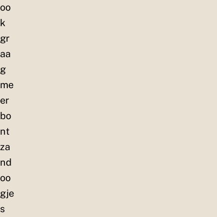
oo
k
gr
aa
g
me
er
bo
nt
za
nd
oo
gje
s