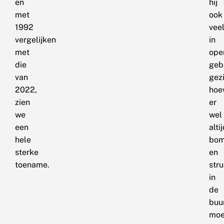
en
hij
met
ook
1992
vee
vergelijken
in
met
ope
die
geb
van
gez
2022,
hoe
zien
er
we
wel
een
alti
hele
bo
sterke
en
toename.
stru
in
de
buu
moe