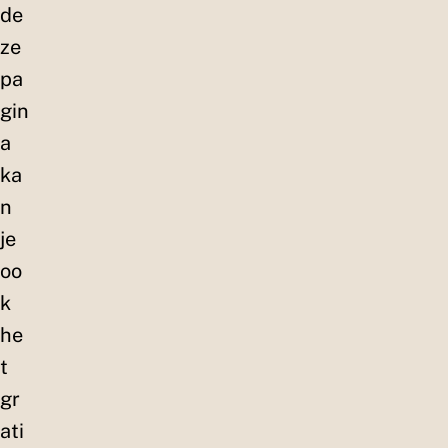
de
ze
pa
gin
a
ka
n
je
oo
k
he
t
gr
ati