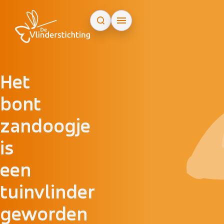
Doorgaan naar inhoud
Het
bont
zandoogje
is
een
tuinvlinder
geworden