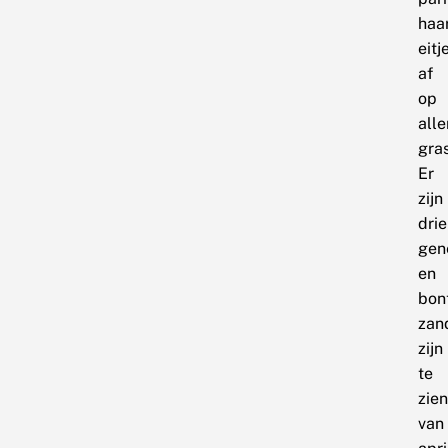
haa
eitj
af
op
alle
gra
Er
zijn
drie
gen
en
bon
zan
zijn
te
zien
van