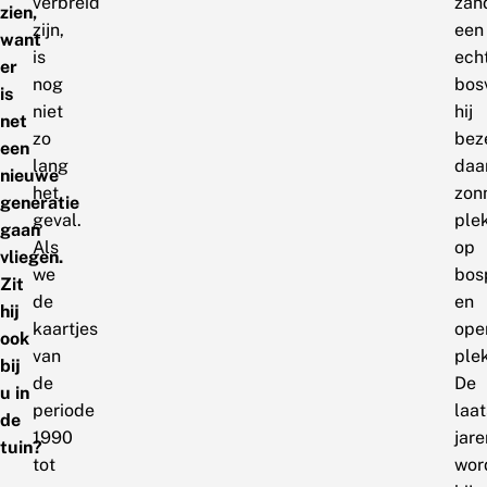
verbreid
zan
zien,
zijn,
een
want
is
ech
er
nog
bosv
is
niet
hij
net
zo
bez
een
lang
daa
nieuwe
het
zon
generatie
geval.
ple
gaan
Als
op
vliegen.
we
bos
Zit
de
en
hij
kaartjes
ope
ook
van
ple
bij
de
De
u in
periode
laat
de
1990
jare
tuin?
tot
wor