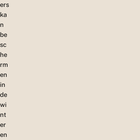
ers
ka
n
be
sc
he
rm
en
in
de
wi
nt
er
en