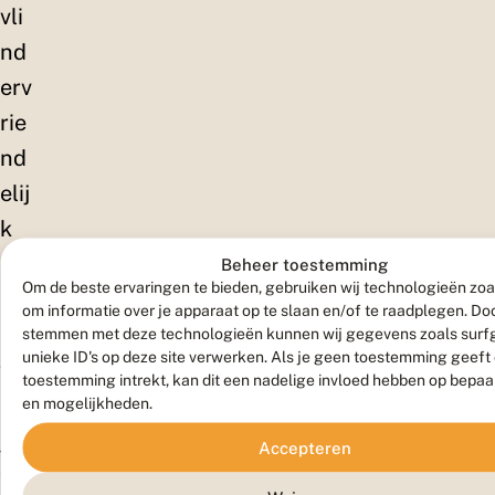
vli
nd
erv
rie
nd
elij
k
ma
Beheer toestemming
Om de beste ervaringen te bieden, gebruiken wij technologieën zoa
ke
om informatie over je apparaat op te slaan en/of te raadplegen. Doo
n
stemmen met deze technologieën kunnen wij gegevens zoals surf
unieke ID's op deze site verwerken. Als je geen toestemming geeft
va
toestemming intrekt, kan dit een nadelige invloed hebben op bepaa
n
en mogelijkheden.
je
Accepteren
tui