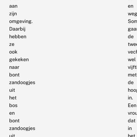
aan
en
zijn
weg
omgeving.
So
Daarbij
gaa
hebben
de
ze
twe
ook
vec
gekeken
wel
naar
vijft
bont
met
zandoogjes
de
uit
hoo
het
in.
bos
Een
en
vro
bont
dat
zandoogjes
in
uit
het