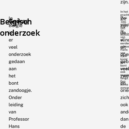
zijn.
In het
pracht
In
Zo
boek
Belgisch
Gedrag
‘
Het
orake
België
zijn
van
onderzoek
de
is
de
bosni
van
er
vlin
de
eerde
veel
uit
geno
Hans
van
onderzoek
ope
Dyck
komt
gedaan
geb
het
bont
aan
vee
zando
ook
het
zwe
regel
langs.
Een
bont
en
echte
aanra
zandoogje.
ori
Onder
zich
leiding
ook
van
and
Professor
dan
Hans
de