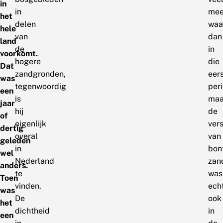
in
in
mee
het
delen
waa
hele
van
dan
land
de
in
voorkomt.
hogere
die
Dat
zandgronden,
eer
was
tegenwoordig
per
een
is
maa
jaar
hij
de
of
eigenlijk
ver
dertig
overal
van
geleden
in
bon
wel
Nederland
zan
anders.
te
was
Toen
vinden.
ech
was
De
ook
het
dichtheid
in
een