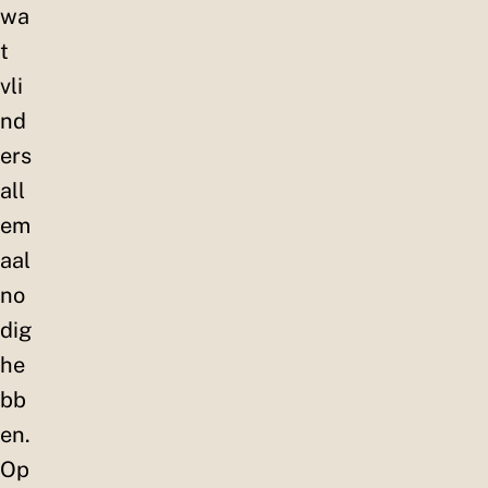
wa
t
vli
nd
ers
all
em
aal
no
dig
he
bb
en.
Op