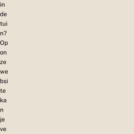
in
de
tui
n?
Op
on
ze
we
bsi
te
ka
n
je
ve