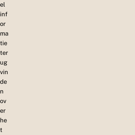
el
inf
or
ma
tie
ter
ug
vin
de
n
ov
er
he
t