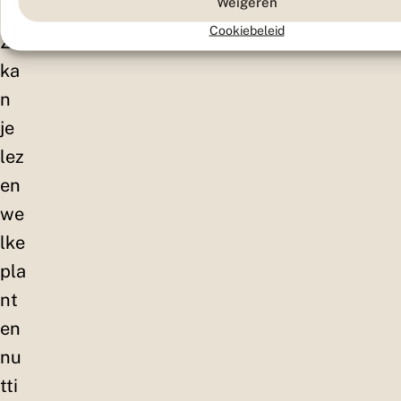
Weigeren
n.
Cookiebeleid
Zo
ka
n
je
lez
en
we
lke
pla
nt
en
nu
tti