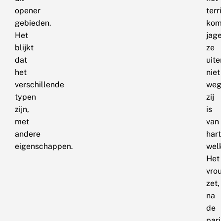
opener
terr
gebieden.
kom
Het
jag
blijkt
ze
dat
uit
het
niet
verschillende
weg
typen
zij
zijn,
is
met
van
andere
har
eigenschappen.
wel
Het
vro
zet,
na
de
pari