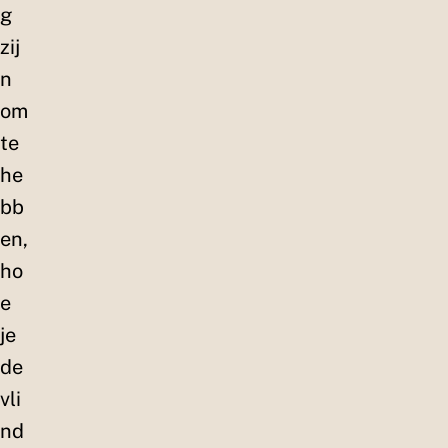
g
zij
n
om
te
he
bb
en,
ho
e
je
de
vli
nd