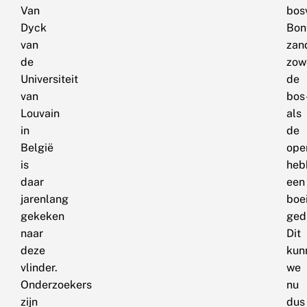
Van
bosv
Dyck
Bon
van
zan
de
zow
Universiteit
de
van
bos
Louvain
als
in
de
België
ope
is
heb
daar
een
jarenlang
boe
gekeken
ged
naar
Dit
deze
kun
vlinder.
we
Onderzoekers
nu
zijn
dus