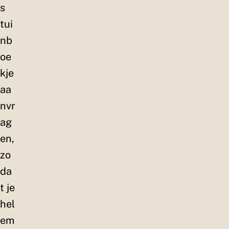
s
tui
nb
oe
kje
aa
nvr
ag
en,
zo
da
t je
hel
em