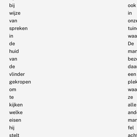
bij
ook
wijze
in
van
onz
spreken
tui
in
waa
de
De
huid
man
van
bez
de
daa
vlinder
een
gekropen
ple
om
waa
te
ze
kijken
alle
welke
and
eisen
man
hij
fel
stelt
ach