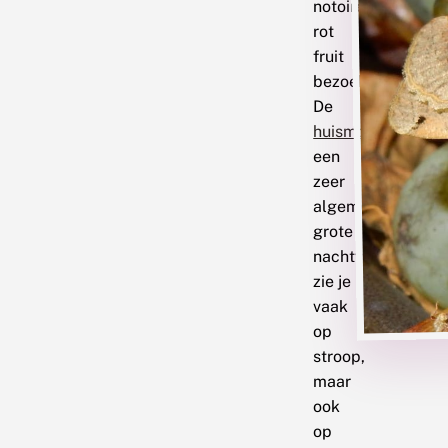
notoire
rot
fruit
bezoekers.
De
huismoeder
,
een
zeer
algemene
grote
nachtvlinder,
zie je
vaak
op
stroop,
maar
ook
op