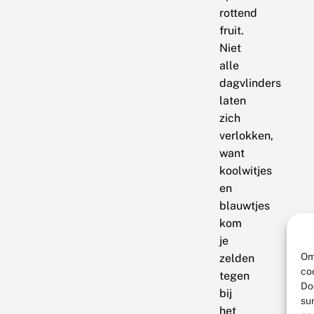
rottend
fruit.
Niet
alle
dagvlinders
laten
zich
verlokken,
want
koolwitjes
en
blauwtjes
kom
je
Om
zelden
co
tegen
Do
bij
su
het