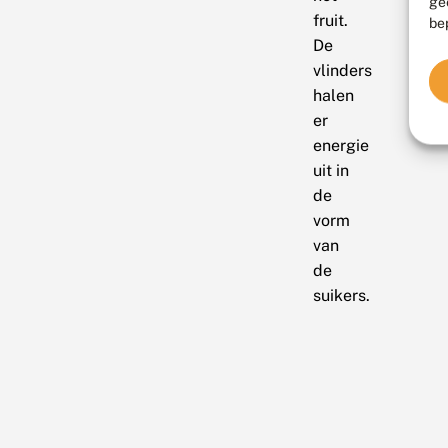
ge
fruit.
be
De
vlinders
halen
er
energie
uit in
de
vorm
van
de
suikers.