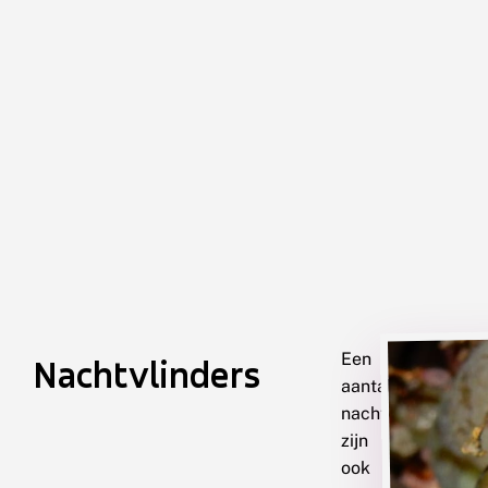
Een
Nachtvlinders
aantal
nachtvlinders
zijn
ook