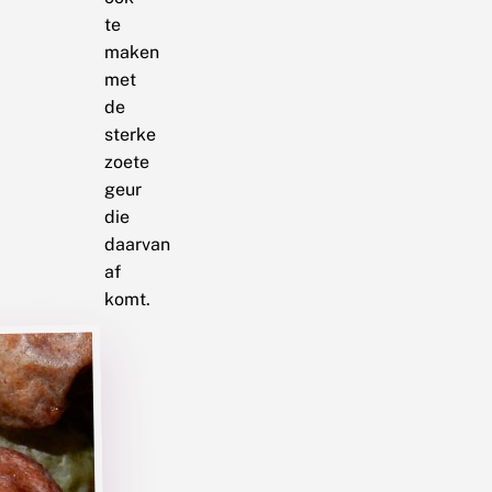
te
maken
met
de
sterke
zoete
geur
die
daarvan
af
komt.