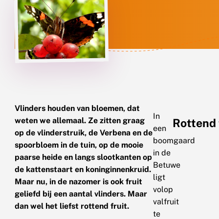
Vlinders houden van bloemen, dat
In
weten we allemaal. Ze zitten graag
Rottend 
een
op de vlinderstruik, de Verbena en de
boomgaard
spoorbloem in de tuin, op de mooie
in de
paarse heide en langs slootkanten op
Betuwe
de kattenstaart en koninginnenkruid.
ligt
Maar nu, in de nazomer is ook fruit
volop
geliefd bij een aantal vlinders. Maar
valfruit
dan wel het liefst rottend fruit.
te