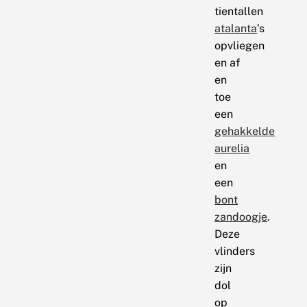
tientallen
atalanta
’s
opvliegen
en af
en
toe
een
gehakkelde
aurelia
en
een
bont
zandoogje
.
Deze
vlinders
zijn
dol
op