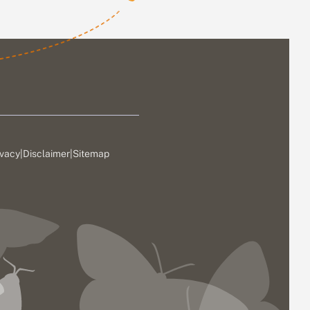
ivacy
|
Disclaimer
|
Sitemap