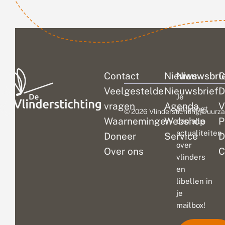
plekken zijn de
afgelopen tijd...
Contact
Nieuws
Nieuwsbri
C
Veelgestelde
Nieuwsbrief
D
Je
vragen
Agenda
V
ontvangt
© 2026 Vlinderstichting
|
Duurza
Waarnemingen
Webshop
P
dan alle
actualiteiten
Doneer
Service
D
over
Over ons
C
vlinders
en
libellen in
je
mailbox!