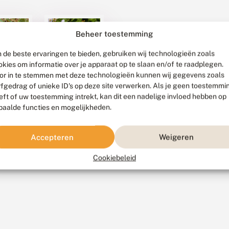
Beheer toestemming
 de beste ervaringen te bieden, gebruiken wij technologieën zoals
30 april 2026
okies om informatie over je apparaat op te slaan en/of te raadplegen.
Veel
or in te stemmen met deze technologieën kunnen wij gegevens zoals
achtig
oranjetipjes,
rfgedrag of unieke ID's op deze site verwerken. Als je geen toestemmi
ig
weinig
eft of uw toestemming intrekt, kan dit een nadelige invloed hebben op
kleine
vossen
Het is vaak
paalde functies en mogelijkheden.
n juni,
goed
, overal
vlinderweer dit
ar waar
Accepteren
Weigeren
voorjaar:
rs?
relatief warm
Cookiebeleid
idip zijn
en vooral erg
gvlinders
zonnig. Er
erland.
worden dan
ook veel
jnsel?...
vlinders
gemeld op de