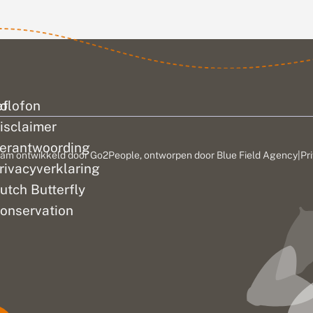
invoerportalen.
Maar er...
ef
olofon
isclaimer
erantwoording
am ontwikkeld door
Go2People
, ontworpen door
Blue Field Agency
|
Pr
rivacyverklaring
utch Butterfly
onservation