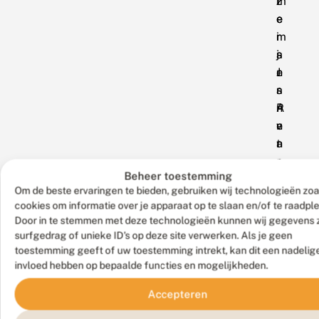
z
t
m
e
e
e
m
r
i
a
s
j
n
J
e
s
a
r
A
n
P
n
v
e
n
a
t
e
n
e
Beheer toestemming
m
A
r
Om de beste ervaringen te bieden, gebruiken wij technologieën zoa
i
r
M
cookies om informatie over je apparaat op te slaan en/of te raadpl
e
k
e
Door in te stemmen met deze technologieën kunnen wij gegevens 
k
e
i
surfgedrag of unieke ID's op deze site verwerken. Als je geen
e
l
n
toestemming geeft of uw toestemming intrekt, kan dit een nadelig
invloed hebben op bepaalde functies en mogelijkheden.
v
J
i
a
a
n
Accepteren
n
n
g