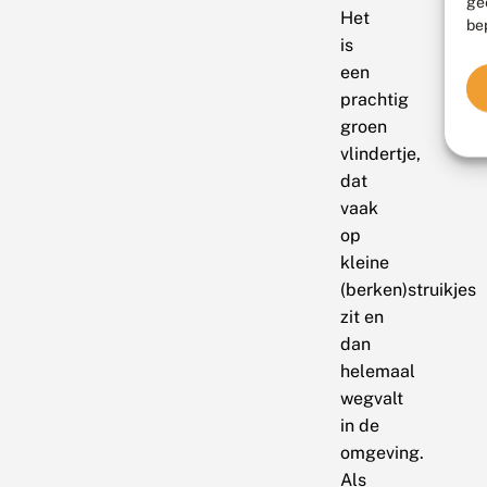
ge
Het
be
is
een
prachtig
groen
vlindertje,
dat
vaak
op
kleine
(berken)struikjes
zit en
dan
helemaal
wegvalt
in de
omgeving.
Als