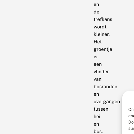
en
de
trefkans
wordt
kleiner.
Het
groentje
is
een
vlinder
van
bosranden
en
overgangen
tussen
Om
co
hei
Do
en
su
bos.