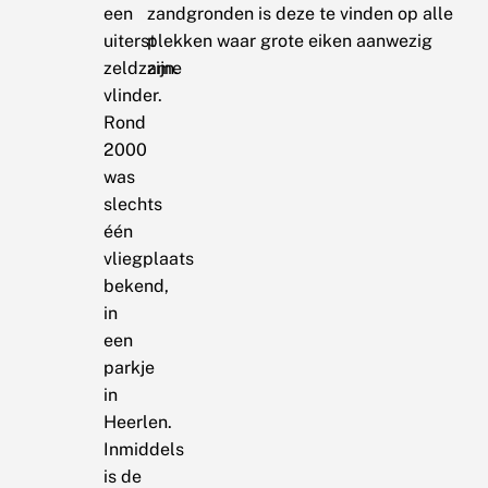
een
zandgronden is deze te vinden op alle
uiterst
plekken waar grote eiken aanwezig
zeldzame
zijn.
vlinder.
Rond
2000
was
slechts
één
vliegplaats
bekend,
in
een
parkje
in
Heerlen.
Inmiddels
is de