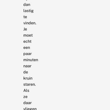
dan
lastig
te
vinden.
Je
moet
echt
een
paar
minuten
naar
de
kruin
staren.
Als
ze
daar
vliegen