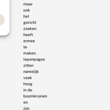
maar
ook
het
gericht
zoeken
heeft
ermee
te
maken.
Iepenpages
zitten
namelijk
vaak
hoog
in de
boomkruinen
en
zijn