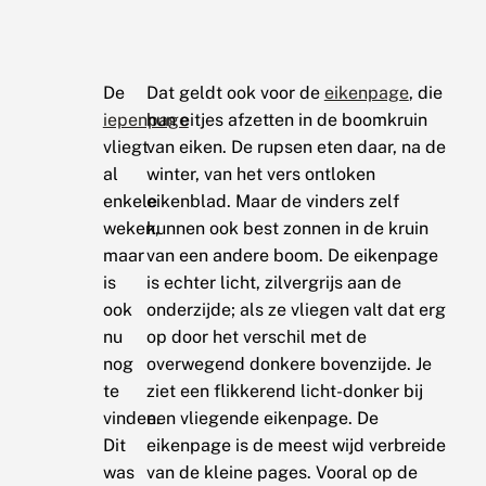
De
Dat geldt ook voor de
eikenpage
, die
iepenpage
hun eitjes afzetten in de boomkruin
vliegt
van eiken. De rupsen eten daar, na de
al
winter, van het vers ontloken
enkele
eikenblad. Maar de vinders zelf
weken,
kunnen ook best zonnen in de kruin
maar
van een andere boom. De eikenpage
is
is echter licht, zilvergrijs aan de
ook
onderzijde; als ze vliegen valt dat erg
nu
op door het verschil met de
nog
overwegend donkere bovenzijde. Je
te
ziet een flikkerend licht-donker bij
vinden.
een vliegende eikenpage. De
Dit
eikenpage is de meest wijd verbreide
was
van de kleine pages. Vooral op de