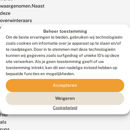
waargenomen.Naast
deze
overwinteraars
en
Beheer toestemming
trekkers
Om de beste ervaringen te bieden, gebruiken wij technologieën
zijn
zoals cookies om informatie over je apparaat op te slaan en/of
er
te raadplegen. Door in te stemmen met deze technologieën
kunnen wij gegevens zoals surfgedrag of unieke ID's op deze
ook
site verwerken. Als je geen toestemming geeft of uw
nog
toestemming intrekt, kan dit een nadelige invloed hebben op
veel
bepaalde functies en mogelijkheden.
vlinders
Accepteren
aanwezig
van
Weigeren
soorten
die
Cookiebeleid
hier
als
rups