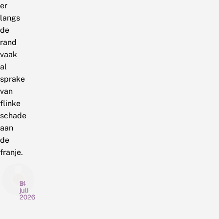
er
langs
de
rand
vaak
al
sprake
van
flinke
schade
aan
de
franje.
14
9
2
juli
juli
juli
2026
2026
2026
T
N
D