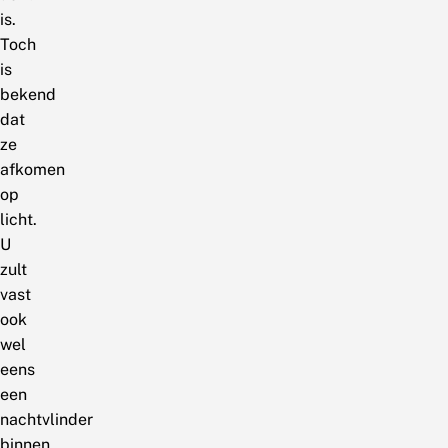
is.
Toch
is
bekend
dat
ze
afkomen
op
licht.
U
zult
vast
ook
wel
eens
een
nachtvlinder
binnen