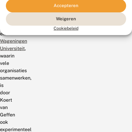
Natuur,
Accepteren
van
het
Weigeren
NIOO
Cookiebeleid
en
Wageningen
Universiteit
,
waarin
vele
organisaties
samenwerken,
is
door
Koert
van
Geffen
ook
experimenteel