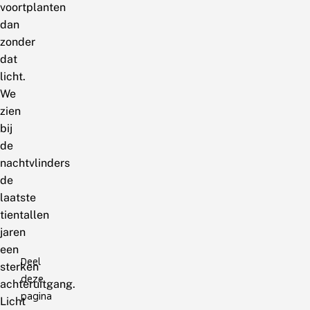
voortplanten
dan
zonder
dat
licht.
We
zien
bij
de
nachtvlinders
de
laatste
tientallen
jaren
een
Deel
sterken
deze
achteruitgang.
pagina
Licht