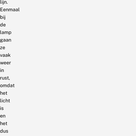
lijn.
Eenmaal
bij
de
lamp
gaan
ze
vaak
weer
in
rust,
omdat
het
licht
is
en
het
dus