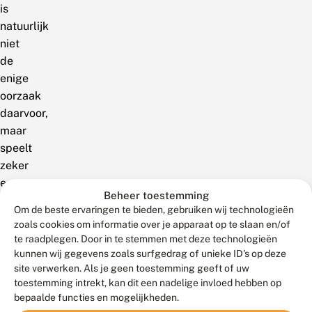
is
natuurlijk
niet
de
enige
oorzaak
daarvoor,
maar
speelt
zeker
een
Beheer toestemming
belangrijke
Om de beste ervaringen te bieden, gebruiken wij technologieën
rol.In
zoals cookies om informatie over je apparaat op te slaan en/of
het
te raadplegen. Door in te stemmen met deze technologieën
grote
kunnen wij gegevens zoals surfgedrag of unieke ID's op deze
site verwerken. Als je geen toestemming geeft of uw
onderzoeksproject
toestemming intrekt, kan dit een nadelige invloed hebben op
Licht
bepaalde functies en mogelijkheden.
op