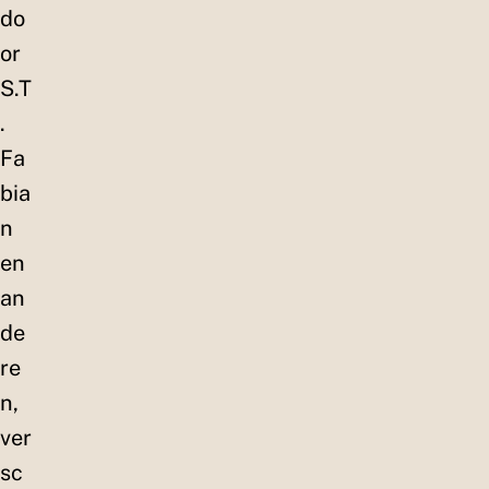
do
or
S.T
.
Fa
bia
n
en
an
de
re
n,
ver
sc