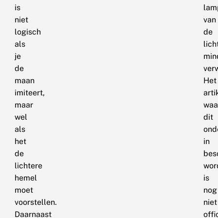
is
lam
niet
van
logisch
de
als
lich
je
min
de
ver
maan
Het
imiteert,
arti
maar
waa
wel
dit
als
ond
het
in
de
bes
lichtere
wor
hemel
is
moet
nog
voorstellen.
niet
Daarnaast
offi