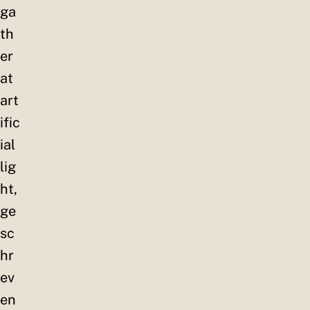
ga
th
er
at
art
ific
ial
lig
ht,
ge
sc
hr
ev
en