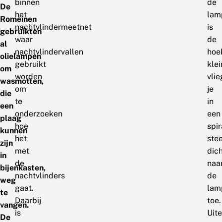
binnen
de
De
het
lam
Romeinen
nachtvlindermeetnet
is
gebruikten
waar
de
al
nachtvlindervallen
hoe
olielampen
gebruikt
klei
om
worden
vlie
wasmotten,
om
je
die
te
in
een
onderzoeken
een
plaag
hoe
spir
kunnen
het
ste
zijn
met
dic
in
de
naa
bijenkasten,
nachtvlinders
de
weg
gaat.
lam
te
Daarbij
toe.
vangen.
is
Uite
De