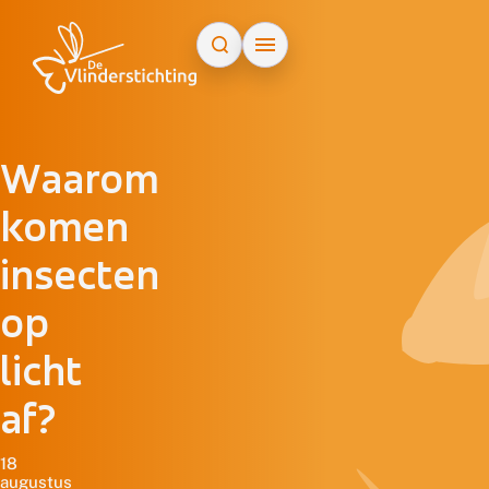
Doorgaan naar inhoud
Waarom
komen
insecten
op
licht
af?
18
augustus