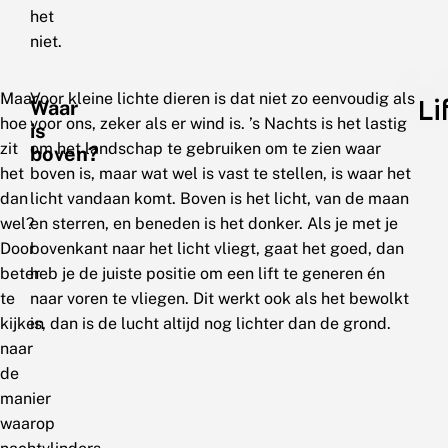
het
niet.
Maar
Voor kleine lichte dieren is dat niet zo eenvoudig als
Li
Waar
hoe
voor ons, zeker als er wind is. ’s Nachts is het lastig
is
zit
om het landschap te gebruiken om te zien waar
boven?
het
boven is, maar wat wel is vast te stellen, is waar het
dan
licht vandaan komt. Boven is het licht, van de maan
wel?
en sterren, en beneden is het donker. Als je met je
Door
bovenkant naar het licht vliegt, gaat het goed, dan
beter
heb je de juiste positie om een lift te generen én
te
naar voren te vliegen. Dit werkt ook als het bewolkt
kijken
is, dan is de lucht altijd nog lichter dan de grond.
naar
de
manier
waarop