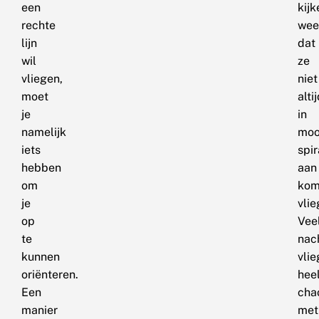
een
kijk
rechte
wee
lijn
dat
wil
ze
vliegen,
niet
moet
alti
je
in
namelijk
moo
iets
spir
hebben
aan
om
kom
je
vlie
op
Vee
te
nac
kunnen
vli
oriënteren.
hee
Een
cha
manier
met