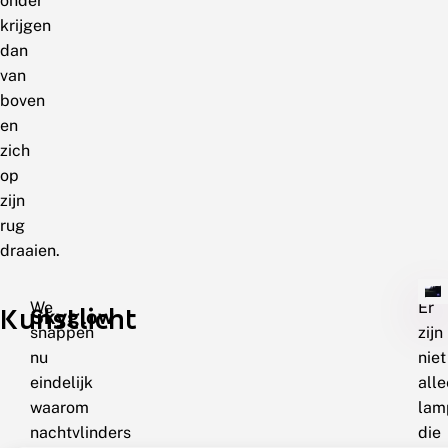
onder
krijgen
dan
van
boven
en
zich
op
zijn
rug
draaien.
We
Er
Kunstlicht
Skyglow
snappen
zijn
nu
niet
eindelijk
all
waarom
lam
nachtvlinders
die