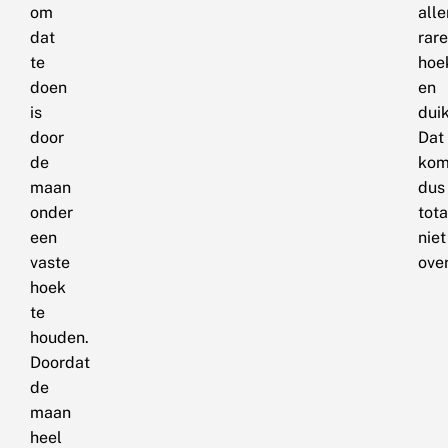
om
alle
dat
rare
te
hoe
doen
en
is
dui
door
Dat
de
kom
maan
dus
onder
tota
een
niet
vaste
ove
hoek
te
houden.
Doordat
de
maan
heel