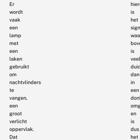
Er
hie
wordt
is
vaak
het
een
sig
lamp
waa
met
bov
een
is
laken
vee
gebruikt
duid
om
dan
nachtvlinders
in
te
een
vangen,
don
een
omg
groot
en
verlicht
is
oppervlak.
dus
Dat
het