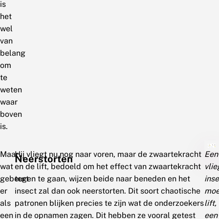
is
het
wel
van
belang
om
te
weten
waar
boven
is.
Maar
Hij vliegt nu nog naar voren, maar de zwaartekracht
Een
Neerstorten
wat
en de lift, bedoeld om het effect van zwaartekracht
vli
gebeurt
tegen te gaan, wijzen beide naar beneden en het
inse
er
insect zal dan ook neerstorten. Dit soort chaotische
moe
als
patronen blijken precies te zijn wat de onderzoekers
lift,
een
in de opnamen zagen. Dit hebben ze vooral getest
een