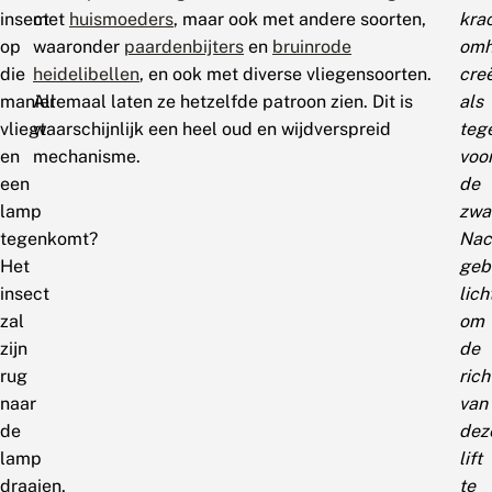
insect
met
huismoeders
, maar ook met andere soorten,
kra
op
waaronder
paardenbijters
en
bruinrode
omh
die
heidelibellen
, en ook met diverse vliegensoorten.
cre
manier
Allemaal laten ze hetzelfde patroon zien. Dit is
als
vliegt
waarschijnlijk een heel oud en wijdverspreid
teg
en
mechanisme.
voo
een
de
lamp
zwa
tegenkomt?
Nac
Het
geb
insect
lich
zal
om
zijn
de
rug
rich
naar
van
de
dez
lamp
lift
draaien,
te