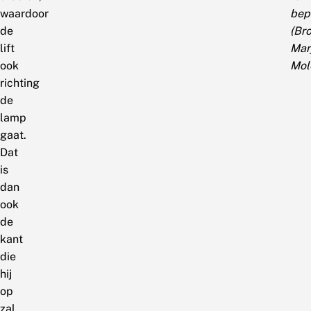
waardoor
bep
de
(Bro
lift
Mar
ook
Mol
richting
de
lamp
gaat.
Dat
is
dan
ook
de
kant
die
hij
op
zal