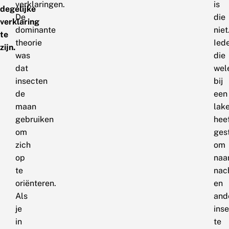
verklaringen.
is
degelijke
De
die
verklaring
dominante
niet
te
theorie
Ied
zijn.
was
die
dat
wel
insecten
bij
de
een
maan
lak
gebruiken
hee
om
ges
zich
om
op
naa
te
nac
oriënteren.
en
Als
and
je
ins
in
te