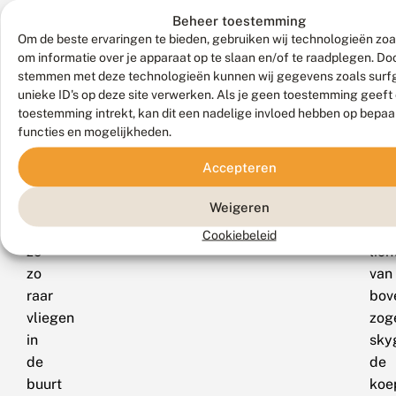
en
een
Beheer toestemming
andere
nac
Om de beste ervaringen te bieden, gebruiken wij technologieën zoa
insecten
teg
om informatie over je apparaat op te slaan en/of te raadplegen. Doo
op
kan
stemmen met deze technologieën kunnen wij gegevens zoals surf
unieke ID's op deze site verwerken. Als je geen toestemming geeft
licht
kom
toestemming intrekt, kan dit een nadelige invloed hebben op bepaa
afkomen.
maa
functies en mogelijkheden.
We
er
begrijpen
is
Accepteren
nu
ook
Weigeren
ook
juis
waarom
mee
Cookiebeleid
ze
lich
zo
van
raar
bov
vliegen
zog
in
sky
de
de
buurt
koe