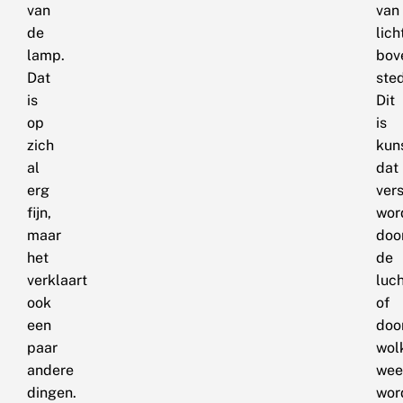
van
van
de
lich
lamp.
bov
Dat
ste
is
Dit
op
is
zich
kuns
al
dat
erg
vers
fijn,
wor
maar
doo
het
de
verklaart
luc
ook
of
een
doo
paar
wol
andere
wee
dingen.
wor