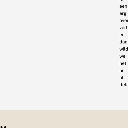
een
erg
ove
ver
en
daa
wil
we
het
nu
al
del