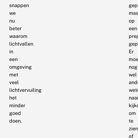
snappen
gep
we
maa
nu
op
beter
een
waarom
pre
lichtvallen
gep
in
Er
een
moe
omgeving
nog
met
wel
veel
and
lichtvervuiling
wet
het
naa
minder
kijk
goed
om
doen.
te
zien
of