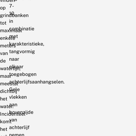
vinden
7-
op
10,
grindbanken
in
tot
combinatie
maximaal
met
enkele
karakteristieke,
meters
tangvormig
van
naar
de
elkaar
waterlijn,
toegebogen
maar
achterlijfsaanhangselen.
meestal
Gele
dichtbij
vlekken
het
aan
water.
bovenzijde
Incidenteel
van
komt
achterlijf
het
nemen