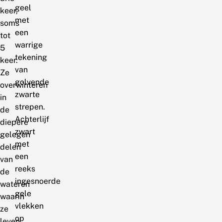
geel
keer,
met
soms
een
tot
warrige
5
tekening
keer.
van
Ze
golvende
overwinteren
zwarte
in
strepen.
de
Achterlijf
diepere
zwart
gelegen
met
delen
een
van
reeks
de
ingesnoerde
wateren
gele
waarin
vlekken
ze
op
leven.