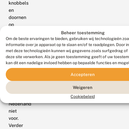
knobbels
en
doornen
op
rug
Beheer toestemming
Om de beste ervaringen te bieden, gebruiken wij technologieën zo
zijn
informatie over je apparaat op te slaan en/of te raadplegen. Door 
iets
met deze technologieën kunnen wij gegevens zoals surfgedrag of 
groter.
deze site verwerken. Als je geen toestemming geeft of uw toestem
De
kan dit een nadelige invloed hebben op bepaalde functies en moge
grote
Accepteren
tanglibel
komt
Weigeren
echter
in
Cookiebeleid
Nederland
niet
voor.
Verder