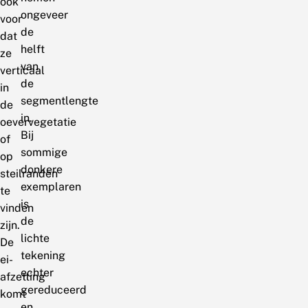
ook
ongeveer
voor
de
dat
helft
ze
van
verticaal
de
in
segmentlengte
de
in.
oevervegetatie
Bij
of
sommige
op
donkere
steilranden
exemplaren
te
is
vinden
de
zijn.
lichte
De
tekening
ei-
echter
afzetting
gereduceerd
komt
en