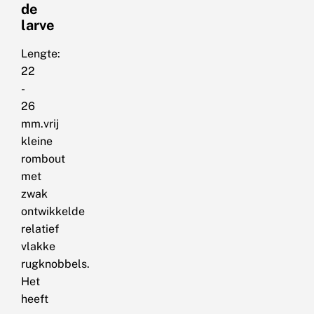
de
larve
Lengte:
22
-
26
mm.vrij
kleine
rombout
met
zwak
ontwikkelde
relatief
vlakke
rugknobbels.
Het
heeft