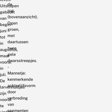
de
Uitsluipen
rug
gebeurt
(bovenaanzicht).
van
Ogen
begin
groen,
juni
met
tot
daartussen
in
twee
augustus,
gele
maar
dwarsstreepjes.
vooral
-
in
Mannetje:
juli.
kenmerkende
De
achterlijfsvorm
larvenhuidjes
door
zijn
verbreding
vooral
van
te
segmenten