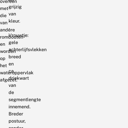
overeen
grijzig
met
van
die
kleur.
van
-
andere
Vrouwtje:
rombouten
gele
en
achterlijfsvlekken
worden
breed
op
en
het
ca.
wateroppervlak
driekwart
afgezet.
van
de
segmentlengte
innemend.
Breder
postuur,