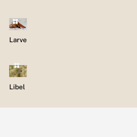
Larve
Libel