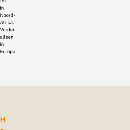
tot
in
Noord-
Afrika.
Verder
alleen
in
Europa.
H