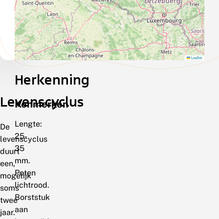
Leaflet
Herkenning
Levenscyclus
Kenmerken
Lengte:
De
25-
levenscyclus
35
duurt
mm.
een,
Poten
mogelijk
lichtrood.
soms
Borststuk
twee
aan
jaar.