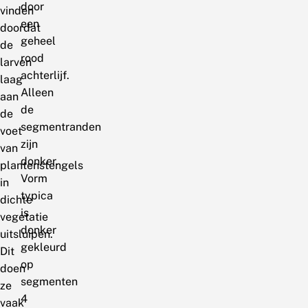
door
vinden
een
doordat
geheel
de
rood
larven
achterlijf.
laag
Alleen
aan
de
de
segmentranden
voet
zijn
van
donker.
plantenstengels
Vorm
in
typica
dichte
is
vegetatie
donker
uitsluipen.
gekleurd
Dit
op
doen
segmenten
ze
4
vaak