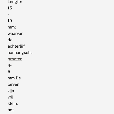
Lengte:
15
-
19
mm;
waarvan
de
achterlijf
aanhangsels,
procten
,
4-
5
mm.De
larven
zijn
vrij
klein,
het