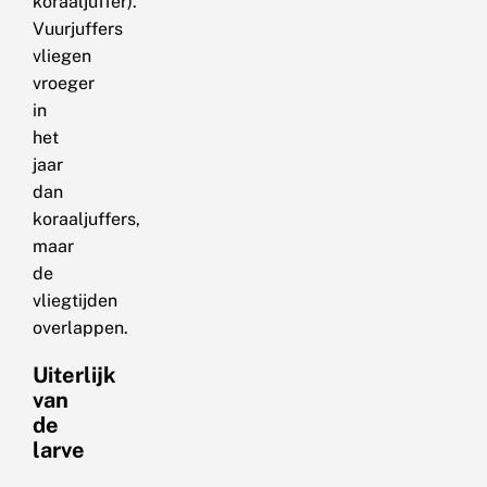
koraaljuffer).
Vuurjuffers
vliegen
vroeger
in
het
jaar
dan
koraaljuffers,
maar
de
vliegtijden
overlappen.
Uiterlijk
van
de
larve