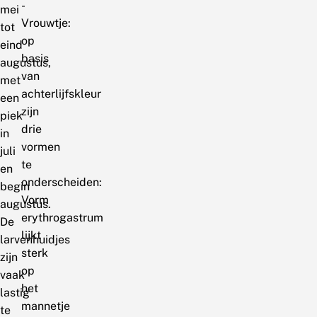
-
mei
Vrouwtje:
tot
op
eind
basis
augustus,
van
met
achterlijfskleur
een
zijn
piek
drie
in
vormen
juli
te
en
onderscheiden:
begin
Vorm
augustus.
erythrogastrum
De
lijkt
larvenhuidjes
sterk
zijn
op
vaak
het
lastig
mannetje
te