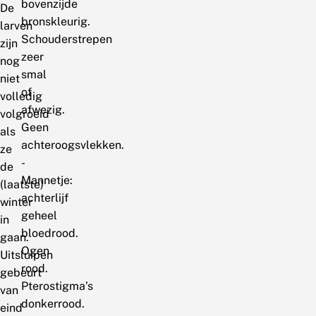
bovenzijde
De
bronskleurig.
larven
Schouderstrepen
zijn
zeer
nog
smal
niet
of
volledig
afwezig.
volgroeid
Geen
als
achteroogsvlekken.
ze
-
de
Mannetje:
(laatste)
achterlijf
winter
geheel
in
bloedrood.
gaan.
Ogen
Uitsluipen
rood.
gebeurt
Pterostigma’s
van
donkerrood.
eind