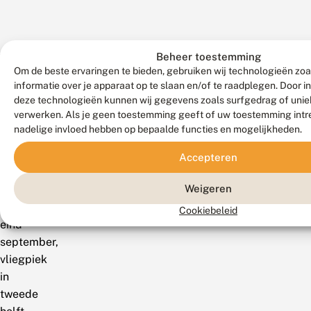
Verspreiding
Beheer toestemming
Om de beste ervaringen te bieden, gebruiken wij technologieën zo
informatie over je apparaat op te slaan en/of te raadplegen. Door 
Vliegtijd
deze technologieën kunnen wij gegevens zoals surfgedrag of uniek
en
verwerken. Als je geen toestemming geeft of uw toestemming intre
gedrag
nadelige invloed hebben op bepaalde functies en mogelijkheden.
Van
Accepteren
eind
Weigeren
mei
tot
Cookiebeleid
eind
september,
vliegpiek
in
tweede