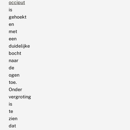
occiput
is
gehoekt
en
met
een
duidelijke
bocht
naar
de
ogen
toe.
Onder
vergroting
is
te
zien
dat