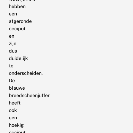
hebben
een
afgeronde
occiput
en
zijn
dus
duidelijk
te
onderscheiden.
De
blauwe
breedscheenjuffer
heeft
ook
een
hoekig
occiput