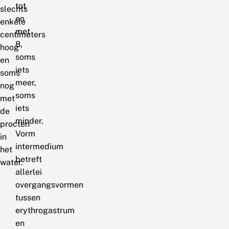
tot
slechts
en
enkele
met
centimeters
8,
hoog
soms
en
iets
soms
meer,
nog
soms
met
iets
de
minder.
procten
Vorm
in
intermedium
het
betreft
water.
allerlei
overgangsvormen
tussen
erythrogastrum
en