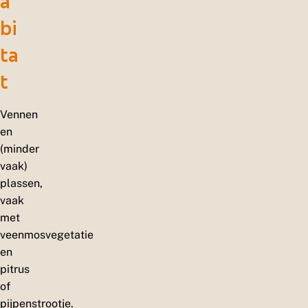
a
bi
ta
t
Vennen
en
(minder
vaak)
plassen,
vaak
met
veenmosvegetatie
en
pitrus
of
pijpenstrootje.