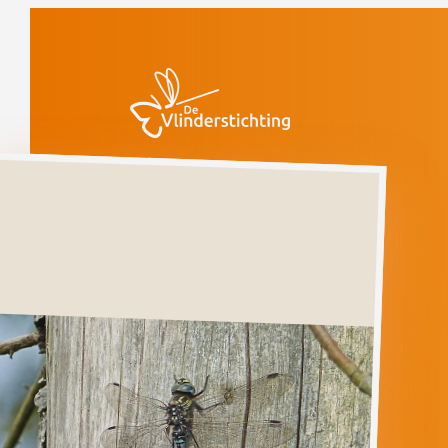
Doorgaan naar inhoud
Libellen
Noordse
glazenmaker
Bedreigd
Noordse
glazenmaker
AESHNA