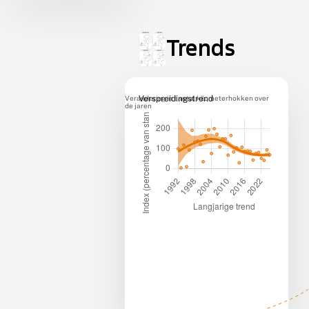
Trends
Verandering in aantal kilometerhokken over
Verspreidingstrend
de jaren