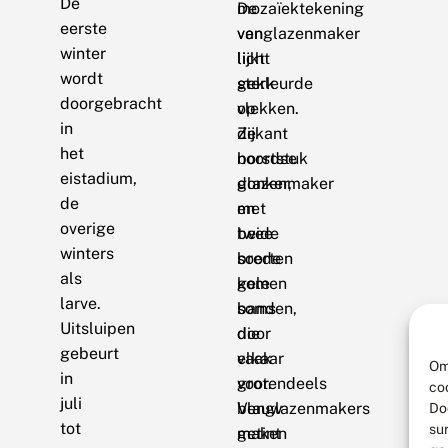
De
mozaïektekening
De
eerste
van
venglazenmaker
winter
licht
lijkt
wordt
gekleurde
sterk
doorgebracht
vlekken.
op
in
Zijkant
de
het
borststuk
noordse
eistadium,
donker,
glazenmaker
de
met
en
overige
twee
beide
winters
brede
soorten
als
gele
komen
larve.
banden,
soms
Uitsluipen
die
door
gebeurt
vaak
elkaar
Om
in
grotendeels
voor.
co
juli
blauw
Venglazenmakers
Do
tot
su
getint
maken