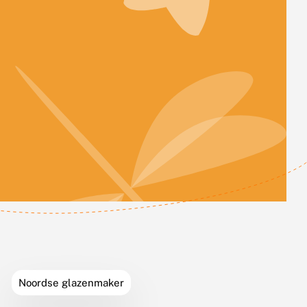
Leaflet
Leaflet
|
©
OpenStreetMap
contributors
Noordse glazenmaker