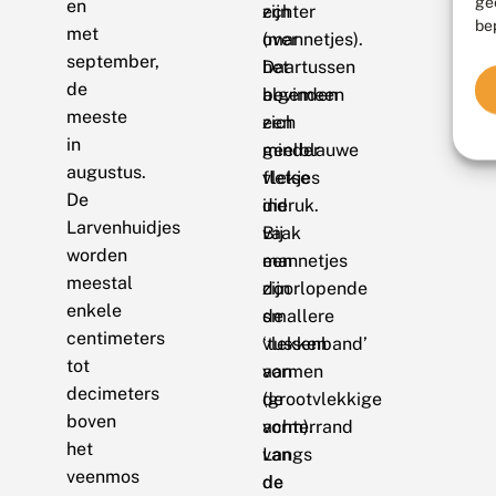
ge
en
zijn
echter
be
met
(mannetjes).
over
september,
Daartussen
het
de
bevinden
algemeen
meeste
zich
een
in
geelblauwe
minder
augustus.
vlekjes
fletse
De
die
indruk.
Larvenhuidjes
vaak
Bij
worden
een
mannetjes
meestal
doorlopende
zijn
enkele
smallere
de
centimeters
‘tussenband’
vlekken
tot
vormen
aan
decimeters
(grootvlekkige
de
boven
vorm).
achterrand
het
Langs
van
veenmos
de
de