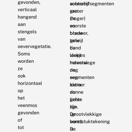
gevonden,
voorrand
achterlijfsegmenten
verticaal
van
groter
hangend
de
(hoger)
aan
voorste
en
stengels
brede
blauwer,
van
gele
terwijl
oevervegetatie.
band
de
Soms
loopt
vlekjes
worden
meestal
halverwege
ze
nog
de
ook
een
segmenten
horizontaal
extra
kleiner
op
dunne
en
het
lichte
geler
veenmos
lijn
zijn.
gevonden
(grootvlekkige
De
of
vorm).
borststuktekening
tot
De
is