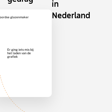
in
Nederland
oordse glazenmaker