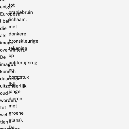
tot
enige
oranjebruin
Europese
lichaam,
libel
met
die
donkere
als
bronskleurige
imago
tekening
overwintert.
op
De
achterlijfsrug
imago’s
en
kunnen
borststuk
daardoor
(bij
uitzonderlijk
jonge
oud
dieren
worden,
met
tot
groene
wel
glans).
tien
De