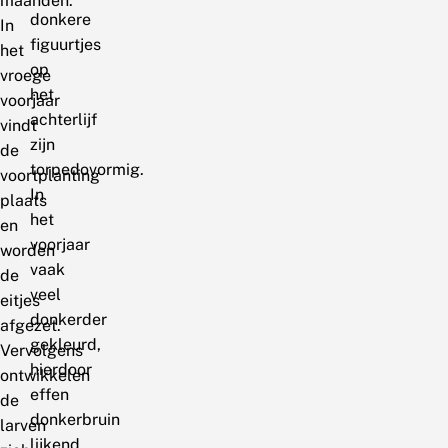
maanden.
donkere
In
figuurtjes
het
op
vroege
het
voorjaar
achterlijf
vindt
zijn
de
torpedovormig.
voortplanting
In
plaats
het
en
voorjaar
worden
vaak
de
veel
eitjes
donkerder
afgezet.
gekleurd,
Vervolgens
hierdoor
ontwikkelen
effen
de
donkerbruin
larven
lijkend.