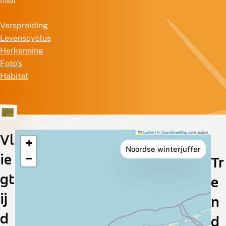
naar
Verspreiding
Levenscyclus
Herkenning
Foto's
Habitat
Leaflet
|
©
OpenStreetMap
contributors
Vl
+
Verspreiding
Noordse winterjuffer
ie
−
Tr
in
gt
e
Nederland
ij
n
d
d